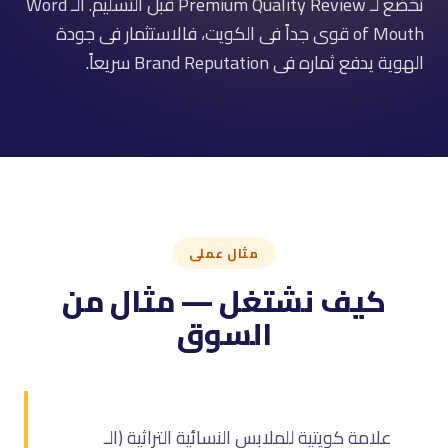
تخضع لـ Premium Quality Review قبل التسليم. الـ Word
of Mouth قوى جداً فى الكويت، فالاستثمار فى جودة
الهوية يدفع ثماره فى Brand Reputation سريعاً.
مثال عملى
كيف نشتغل — مثال من
السوق
علامة كويتية للملابس النسائية التراثية (الـ