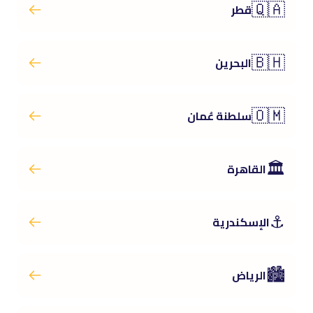
🇶🇦
قطر
🇧🇭
البحرين
🇴🇲
سلطنة عُمان
🏛️
القاهرة
⚓
الإسكندرية
🏙️
الرياض