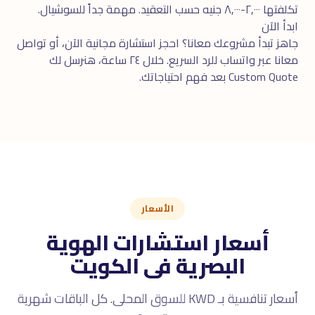
تكلفتها ٢,٠٠٠-٨,٠٠٠ جنيه حسب التعقيد. مهمة جداً للسوشيال.
ابدأ الآن
جاهز تبدأ مشروعك معانا؟ احجز
استشارة مجانية
الآن، أو تواصل
معانا عبر
واتساب
للرد السريع. خلال ٢٤ ساعة، هنرسل لك
Custom Quote بعد فهم احتياجاتك.
الأسعار
أسعار استشارات الهوية
البصرية فى الكويت
أسعار تنافسية بـ KWD للسوق المحلى. كل الباقات شهرية