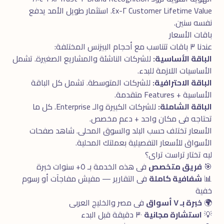
Customer Lifetime Value ٢-٤x. استثمار طويل الأمد يدفع
نفسه سنين.
باقات الأسعار
عندنا ٣ باقات تتناسب مع أحجام البيزنس المختلفة:
الباقة الأساسية:
للشركات الناشئة والمشاريع الصغيرة. تشمل
الأساسيات اللازمة للبدء.
الباقة الاحترافية:
للشركات المتوسطة. تشمل كل الباقة
الأساسية + Features متقدمة.
الباقة الشاملة:
للشركات الكبيرة والـ Enterprise. كل ما
تحتاجه فى مكان واحد + دعم مخصص.
الأسعار تختلف حسب البلد والسوق المحلى. شاهد
صفحات
الأسواق
للأسعار التفصيلية بعملتك المحلية.
ليه تختار تراست تراى؟
🎯
فريق متخصص
فى هذه الخدمة بـ ٥+ سنوات خبرة
📊
شفافية كاملة
فى التقارير — مفيش مفاجآت أو رسوم
خفية
🌍
خبرة بـ ٧ أسواق
فى مصر والخليج العربى
💡
استشارة مجانية
٣٠ دقيقة قبل البدء