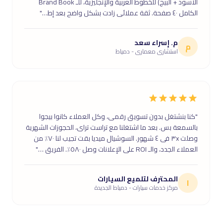
الأسود + البيج) للخطوط العربية والإنجليزية، للـ Brand Book
الكامل ٤٠ صفحة. ثقة عملائى زادت بشكل واضح بعد إط…"
م. إسراء سعد
م
استشارى معمارى - دمياط
"كنا بنشتغل بدون تسويق رقمى، وكل العملاء كانوا بيجوا
بالسمعة بس. بعد ما اشتغلنا مع تراست تراى، الحجوزات الشهرية
وصلت ٣x فى ٤ شهور. السوشيال ميديا بقت تجيب لنا ٧٠٪ من
العملاء الجدد، والـ ROI على الإعلانات وصل ٥٨٠٪. الفريق …"
المحترف لتلميع السيارات
ا
مركز خدمات سيارات - دمياط الجديدة