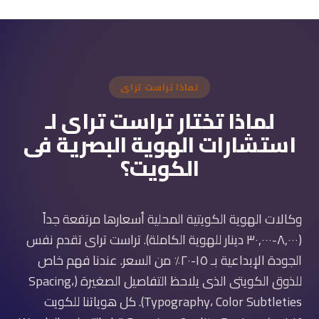
لماذا تراست تراى
لماذا تختار تراست تراى لـ
استشارات الهوية البصرية فى
الكويت؟
وكالات الهوية الكويتية المحلية أسعارها مرتفعة جداً
(٨,٠٠٠-٣٠,٠٠٠ دينار للهوية الكاملة). تراست تراى تقدم نفس
الجودة الإبداعية بـ ١٥-٢٠٪ من السعر. عندنا فهم خاص
للذوق الكويتى الذى يلاحظ التفاصيل الصغيرة (Spacing،
Typography، Color Subtleties). كل هوياتنا للكويت