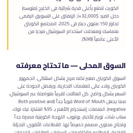
الكويت تتمتع بأعلى قدرة شرائية فى الخليج (متوسط
دخل الفرد $32,000+). الإنفاق على التسويق الرقمى
تجاوز 150 مليون دينار فى 2025. المجتمع الكويتى
متماسك ومعدلات استخدام السوشيال ميديا من
الأعلى عالمياً (98%).
السوق المحلى — ما تحتاج معرفته
السوق الكويتى صغير لكنه مربح بشكل استثنائى. الجمهور
الكويتى ولاء عالى للعلامات التجارية، ويفضل الجودة على
السعر بشكل واضح. كل العائلات تقريباً متواصلة عبر السوشيال،
مما يجعل Word of Mouth قوياً جداً (Both positive and
negative). المنصات: إنستجرام (الأهم بـ 95% انتشار)، تيك توك،
سناب شات، تويتر للأخبار، يوتيوب. اللهجة الكويتية مميزة جداً
وتحتاج محتوى مصمم خصيصاً لها. القطاعات الأقوى: التجزئة
الفاخرة، المطاعم والكافيهات، السيارات، العقارات، الخدمات