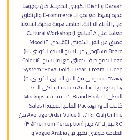
Daraah و Bisht الكويتى الحديث)، كان لوجوها
قديم بسيط. مع نمو الـ E-commerce والإنفاق
على الأزياء التراثية، احتاجت هوية فاخرة. اشتغلنا
معاها على ٨ أسابيع: ١) Cultural Workshop
عميق عن الفن الكويتى التقليدى، ٢) Mood
Board مستوحى من نسيج السدو الكويتى، ٣)
Logo يدمج حرف كويتى مع رمز نسيج، ٤) Color
System "Royal Gold + Pearl Cream + Deep
Navy" مستوحى من الفن البحرى الكويتى، ٥)
Custom Arabic Typography يحاكى الخط
النبطى، ٦) Brand Book ٥٠ صفحة + Mockups
كاملة للـ Packaging الفاخر. النتيجة: ١) Sales
Online زادت ٢٤٠٪، ٢) Average Order Value من
٤٥ دينار لـ ٨٢ دينار (Premium Perception)، ٣)
العلامة دلوقتى تظهر فى Vogue Arabia و