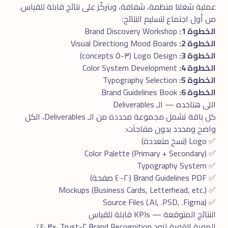
عملية شغلنا منظمة، شفافة، وبتركّز على نتائج قابلة للقياس.
من أول اجتماع لتسليم النتائج:
الخطوة 1:
Brand Discovery Workshop
الخطوة 2:
Mood Boards وVisual Direction
الخطوة 3:
Logo Design (٣-٥ concepts)
الخطوة 4:
Color System Development
الخطوة 5:
Typography Selection
الخطوة 6:
Brand Guidelines Book
اللى هتاخده — الـ Deliverables
كل باقة تشمل مجموعة محددة من الـ Deliverables، الكل
واضح ومحدد بدون مفاجآت:
✅ Logo (نسخ متعددة)
✅ Color Palette (Primary + Secondary)
✅ Typography System
✅ Brand Guidelines PDF (٢٠-٤٠ صفحة)
✅ Mockups (Business Cards, Letterhead, etc.)
✅ Source Files (.AI, .PSD, .Figma)
النتائج المتوقعة — KPIs قابلة للقياس
الهوية القوية تزود Brand Recognition ٢-٣x، Trust ٤٠٪،