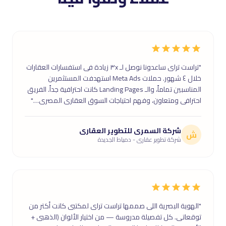
"تراست تراى ساعدونا نوصل لـ ٣x زيادة فى استفسارات العقارات
خلال ٤ شهور. حملات Meta Ads استهدفت المستثمرين
المناسبين تماماً، والـ Landing Pages كانت احترافية جداً. الفريق
احترافى ومتعاون، وفهم احتياجات السوق العقارى المصرى…"
شركة السمرى للتطوير العقارى
ش
شركة تطوير عقارى - دمياط الجديدة
"الهوية البصرية اللى صممها تراست تراى لمكتبى كانت أكتر من
توقعاتى. كل تفصيلة مدروسة — من اختيار الألوان (الذهبى +