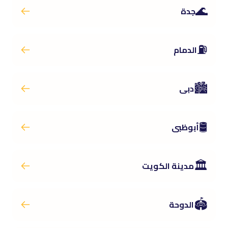
🌊
جدة
⛽
الدمام
🏙️
دبى
🛢️
أبوظبى
🏛️
مدينة الكويت
🏟️
الدوحة