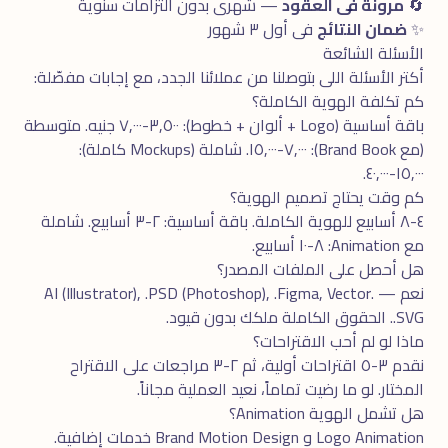
🔄
مرونة فى العقود
— شهرى بدون التزامات سنوية
✨
ضمان النتائج
فى أول ٣ شهور
الأسئلة الشائعة
أكتر الأسئلة اللى بتوصلنا من عملائنا الجدد، مع إجابات مفصّلة:
كم تكلفة الهوية الكاملة؟
باقة أساسية (Logo + ألوان + خطوط): ٣,٥٠٠-٧,٠٠٠ جنيه. متوسطة
(مع Brand Book): ٧,٠٠٠-١٥,٠٠٠. شاملة (Mockups كاملة):
١٥,٠٠٠-٤٠,٠٠٠.
كم وقت يحتاج تصميم الهوية؟
٤-٨ أسابيع للهوية الكاملة. باقة أساسية: ٢-٣ أسابيع. شاملة
مع Animation: ٨-١٠ أسابيع.
هل أحصل على الملفات المصدر؟
نعم — .AI (Illustrator), .PSD (Photoshop), .Figma, Vector
.SVG. الحقوق الكاملة ملكك بدون قيود.
ماذا لو لم أحب الاقتراحات؟
نقدم ٣-٥ اقتراحات أولية، ثم ٢-٣ مراجعات على الاقتراح
المختار. لو ما رضيت تماماً، نعيد العملية مجاناً.
هل تشمل الهوية Animation؟
Logo Animation و Brand Motion Design خدمات إضافية.