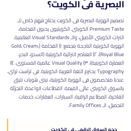
البصرية فى الكويت؟
تصميم الهوية البصرية فى الكويت يحتاج فهم خاص للـ
Premium Taste الكويتى. الكويتيون يحبون الفخامة،
التراث الكويتى الأصيل، والـ Visual Standards العالمية.
الهوية الكويتية الناجحة بتجمع: ١) الفخامة (Gold، Cream،
Royal Blue)، ٢) العناصر التراثية الكويتية (السدو، البحر،
العمارة الكويتية)، ٣) Visual Quality عالمية المستوى، ٤)
Typography يحترم اللغة العربية الكويتية. فى تراست تراى،
عندنا متخصصون فى الهوية الكويتية، نبنى هويات تليق
بالسوق الكويتى عالى القيمة. القطاعات الواعدة: التجزئة
الفاخرة، المطاعم الراقية، السيارات، العقارات، خدمات
التجميل، الـ Family Offices.
حجم السوق الرقمى فى الكويت