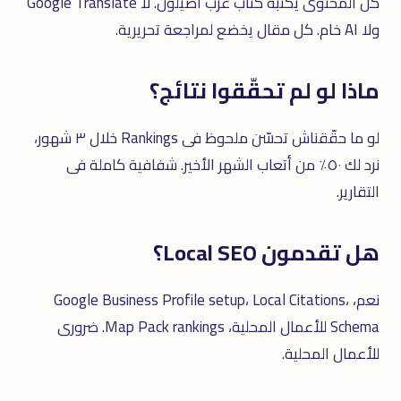
كل المحتوى يكتبه كتّاب عرب أصيلون. لا Google Translate
ولا AI خام. كل مقال يخضع لمراجعة تحريرية.
ماذا لو لم تحقّقوا نتائج؟
لو ما حقّقناش تحسّن ملحوظ فى Rankings خلال ٣ شهور،
نرد لك ٥٠٪ من أتعاب الشهر الأخير. شفافية كاملة فى
التقارير.
هل تقدمون Local SEO؟
نعم، Google Business Profile setup، Local Citations،
Schema للأعمال المحلية، Map Pack rankings. ضرورى
للأعمال المحلية.