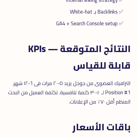
✅ Internal linking strategy
✅ Backlinks بـ White-hat
✅ GA4 + Search Console setup
النتائج المتوقعة — KPIs
قابلة للقياس
الترافيك العضوى من جوجل يزيد ٥-٢٠ مرات فى ٦-١٢ شهر.
Position #1 لـ ١٠-٣٠ كلمة تنافسية. تكلفة العميل من البحث
المنظم أقل ٧٠٪ من الإعلانات.
باقات الأسعار