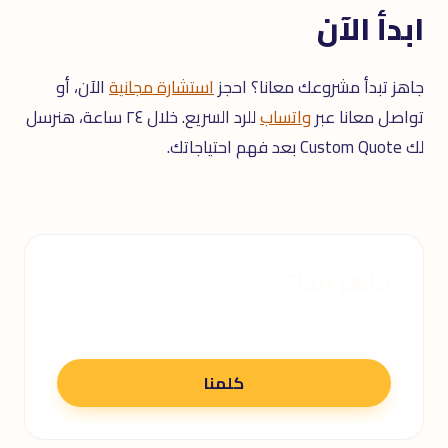
ابدأ الآن
جاهز تبدأ مشروعك معانا؟ احجز
استشارة مجانية
الآن، أو
تواصل معانا عبر
واتساب
للرد السريع. خلال ٢٤ ساعة، هنرسل
لك Custom Quote بعد فهم احتياجاتك.
جاهز نبدأ؟
احجز استشارة مجانية واتكلم مع خبير
كلمنا