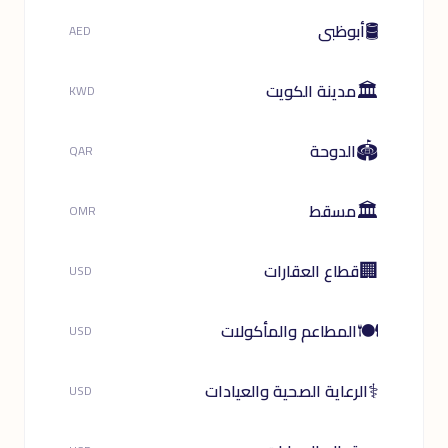
🛢️
أبوظبى
AED
🏛️
مدينة الكويت
KWD
🏟️
الدوحة
QAR
🏛️
مسقط
OMR
🏢
قطاع العقارات
USD
🍽️
المطاعم والمأكولات
USD
⚕️
الرعاية الصحية والعيادات
USD