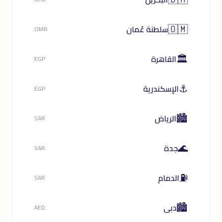
🇴🇲
سلطنة عُمان
OMR
🏛️
القاهرة
EGP
⚓
الإسكندرية
EGP
🏙️
الرياض
SAR
🌊
جدة
SAR
⛽
الدمام
SAR
🏙️
دبى
AED