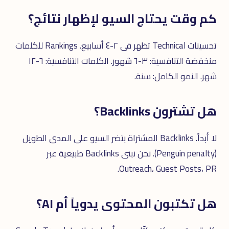
كم وقت يحتاج السيو لإظهار نتائج؟
تحسينات Technical تظهر فى ٢-٤ أسابيع. Rankings للكلمات
منخفضة التنافسية: ٣-٦ شهور. الكلمات التنافسية: ٦-١٢
شهر. النمو الكامل: سنة.
هل تشترون Backlinks؟
لا أبداً. Backlinks المشتراة بتضر السيو على المدى الطويل
(Penguin penalty). نحن نبنى Backlinks طبيعية عبر
Outreach، Guest Posts، PR.
هل تكتبون المحتوى يدوياً أم AI؟