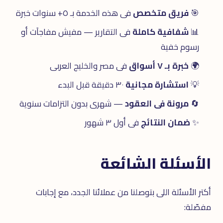
🎯
فريق متخصص
فى هذه الخدمة بـ ٥+ سنوات خبرة
📊
شفافية كاملة
فى التقارير — مفيش مفاجآت أو
رسوم خفية
🌍
خبرة بـ ٧ أسواق
فى مصر والخليج العربى
💡
استشارة مجانية
٣٠ دقيقة قبل البدء
🔄
مرونة فى العقود
— شهرى بدون التزامات سنوية
✨
ضمان النتائج
فى أول ٣ شهور
الأسئلة الشائعة
أكتر الأسئلة اللى بتوصلنا من عملائنا الجدد، مع إجابات
مفصّلة: