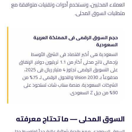
العملاء المحليين، ونستخدم أدوات وتقنيات متوافقة مع
متطلبات السوق المحلى.
حجم السوق الرقمى فى المملكة العربية
السعودية
السعودية هى أكبر اقتصاد فى الشرق الأوسط
بإجمالى ناتج محلى أكثر من 1.1 تريليون دولار. الإنفاق
على التسويق الرقمى تجاوز 4 مليار ريال فى 2025،
مدفوعاً بـ Vision 2030 والتحول الرقمى لـ 75% من
الشركات السعودية. منصة سناب شات تستحوذ على
90% من جيل Z السعودى.
السوق المحلى — ما تحتاج معرفته
السوق السعودى مميز بقدرة شرائية عالية جداً (متوسط دخل