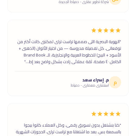
شركة تطوير عقارى - دمياط الجديدة
"الهوية البصرية اللى صممها تراست تراى لمكتبى كانت أكتر من
توقعاتى. كل تفصيلة مدروسة — من اختيار الألوان (الذهبى +
الأسود + البيج) للخطوط العربية والإنجليزية، للـ Brand Book
الكامل ٤٠ صفحة. ثقة عملائى زادت بشكل واضح بعد إط…"
م. إسراء سعد
م
استشارى معمارى - دمياط
"كنا بنشتغل بدون تسويق رقمى، وكل العملاء كانوا بيجوا
بالسمعة بس. بعد ما اشتغلنا مع تراست تراى، الحجوزات الشهرية