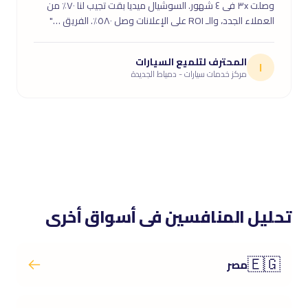
وصلت ٣x فى ٤ شهور. السوشيال ميديا بقت تجيب لنا ٧٠٪ من
العملاء الجدد، والـ ROI على الإعلانات وصل ٥٨٠٪. الفريق …"
المحترف لتلميع السيارات
ا
مركز خدمات سيارات - دمياط الجديدة
تحليل المنافسين فى أسواق أخرى
🇪🇬
مصر