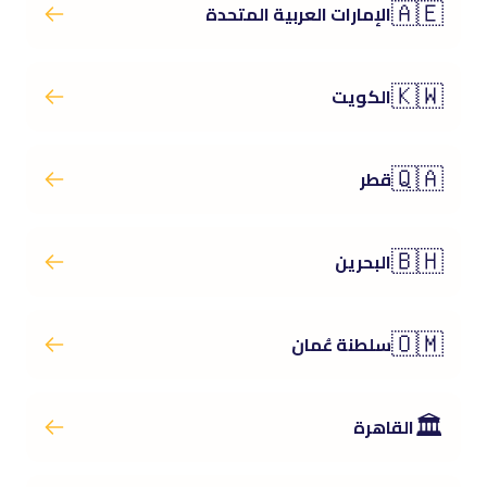
🇦🇪
الإمارات العربية المتحدة
🇰🇼
الكويت
🇶🇦
قطر
🇧🇭
البحرين
🇴🇲
سلطنة عُمان
🏛️
القاهرة