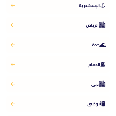
⚓
الإسكندرية
🏙️
الرياض
🌊
جدة
⛽
الدمام
🏙️
دبى
🛢️
أبوظبى