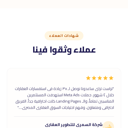
شهادات العملاء
عملاء وثقوا فينا
"تراست تراى ساعدونا نوصل لـ ٣x زيادة فى استفسارات العقارات
خلال ٤ شهور. حملات Meta Ads استهدفت المستثمرين
المناسبين تماماً، والـ Landing Pages كانت احترافية جداً. الفريق
احترافى ومتعاون، وفهم احتياجات السوق العقارى المصرى…"
شركة السمرى للتطوير العقارى
ش