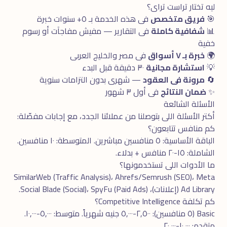
ليه تختار تراست تراى؟
🎯
فريق متخصص
فى هذه الخدمة بـ ٥+ سنوات خبرة
📊
شفافية كاملة
فى التقارير — مفيش مفاجآت أو رسوم
خفية
🌍
خبرة بـ ٧ أسواق
فى مصر والخليج العربى
💡
استشارة مجانية
٣٠ دقيقة قبل البدء
🔄
مرونة فى العقود
— شهرى بدون التزامات سنوية
✨
ضمان النتائج
فى أول ٣ شهور
الأسئلة الشائعة
أكتر الأسئلة اللى بتوصلنا من عملائنا الجدد، مع إجابات مفصّلة:
كم منافس تتابعون؟
الباقة الأساسية: ٥ منافسين مباشرين. المتوسطة: ١٠ منافسين.
الشاملة: ١٥-٢٠ منافس + بدلاء.
ما الأدوات اللى تستخدمونها؟
SimilarWeb (Traffic Analysis)، Ahrefs/Semrush (SEO)، Meta
Ad Library (إعلانات)، Social Blade (Social)، SpyFu (Paid Ads).
كم تكلفة Competitive Intelligence؟
Basic (٥ منافسين): ٢,٥٠٠-٥,٠٠٠ جنيه شهرياً. متوسط: ٥,٠٠٠-١٠,٠٠٠.
متقدم: ١٠,٠٠٠-٢٠,٠٠٠.