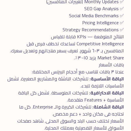
✅ Monthly Updates (تغييرات المنافسين)
✅ SEO Gap Analysis
✅ Social Media Benchmarks
✅ Pricing Intelligence
✅ Strategy Recommendations
النتائج المتوقعة — KPIs قابلة للقياس
Competitive Intelligence تساعدك تخطف فرص قبل
المنافسين بـ ٣-٦ شهور. تعرف بسعر منتجاتهم وتعديل سعرك.
Market Share يزيد ١٥-٣٠٪.
باقات الأسعار
عندنا ٣ باقات تتناسب مع أحجام البيزنس المختلفة:
الباقة الأساسية:
للشركات الناشئة والمشاريع الصغيرة. تشمل
الأساسيات اللازمة للبدء.
الباقة الاحترافية:
للشركات المتوسطة. تشمل كل الباقة
الأساسية + Features متقدمة.
الباقة الشاملة:
للشركات الكبيرة والـ Enterprise. كل ما
تحتاجه فى مكان واحد + دعم مخصص.
الأسعار تختلف حسب البلد والسوق المحلى. شاهد
صفحات
الأسواق
للأسعار التفصيلية بعملتك المحلية.