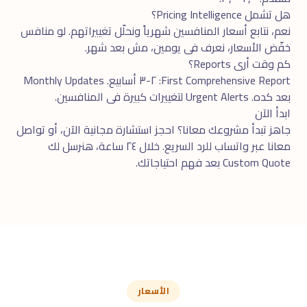
هل تشمل Pricing Intelligence؟
نعم، نتابع أسعار المنافسين شهرياً ونحلّل تغييراتهم. لو منافس
خفّض الأسعار، نعرف فى يومين، مش بعد شهر.
كم وقت أرى Reports؟
First Comprehensive Report: ٢-٣ أسابيع. Monthly Updates
بعد كده. Urgent Alerts لتغييرات كبيرة فى المنافسين.
ابدأ الآن
جاهز تبدأ مشروعك معانا؟ احجز
استشارة مجانية
الآن، أو تواصل
معانا عبر
واتساب
للرد السريع. خلال ٢٤ ساعة، هنرسل لك
Custom Quote بعد فهم احتياجاتك.
الأسعار