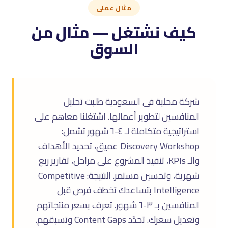
مثال عملى
كيف نشتغل — مثال من
السوق
شركة محلية فى السعودية طلبت تحليل
المنافسين لتطوير أعمالها. اشتغلنا معاهم على
استراتيجية متكاملة لـ ٤-٦ شهور تشمل:
Discovery Workshop عميق، تحديد الأهداف
والـ KPIs، تنفيذ المشروع على مراحل، تقارير ربع
شهرية، وتحسين مستمر. النتيجة: Competitive
Intelligence بتساعدك تخطف فرص قبل
المنافسين بـ ٣-٦ شهور. تعرف بسعر منتجاتهم
وتعديل سعرك. تحدّد Content Gaps وتسبقهم.