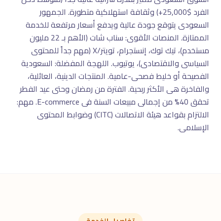
الفرد $25,000+) وثقافة استهلاكية متطورة. الجمهور
السعودى يتوقع جودة عالية ويدفع أسعار مرتفعة للخدمة
الممتازة. المنصات الأقوى: سناب شات (الأهم بـ 22 مليون
مستخدم)، تيك توك، إنستجرام، تويتر/X (مهم جداً للمحتوى
السياسى والاقتصادى)، يوتيوب. اللهجة المفضلة: السعودية
الفصيحة أو خليط فصحى-عامية. المنتجات الدينية، العائلية،
والفاخرة هى الأكثر ربحية. الفترة من رمضان وحتى عيد الفطر
تحقق 40% من إجمالى مبيعات السنة فى E-commerce. مهم:
الالتزام بقواعد هيئة الاتصالات (CITC) وضوابط المحتوى
الإسلامى.
تفاصيل الخدمة