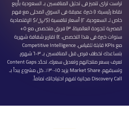
تراست تراى تتميز فى تحليل المنافسين بـ السعودية بأربع
نقاط رئيسية: ١) خبرة عميقة فى السوق المحلى مع فهم
خاص لـ السعودية، ٢) أسعار تنافسية ($/﷼/$ الإقتصادية
المصرية للجودة العالمية)، ٣) فريق متخصص مع ٥+
سنوات خبرة فى هذا التخصص، ٤) تقارير شفافة شهرية
مع KPIs قابلة للقياس. Competitive Intelligence
بتساعدك تخطف فرص قبل المنافسين بـ ٣-٦ شهور.
تعرف بسعر منتجاتهم وتعديل سعرك. تحدّد Content Gaps
وتسبقهم. Market Share يزيد ١٥-٣٠٪. كل مشروع يبدأ بـ
Discovery Call مجانية لفهم احتياجاتك تماماً.