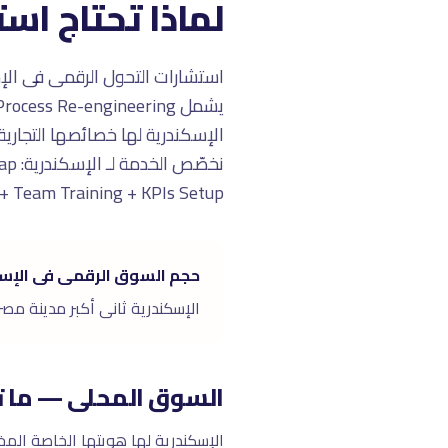
لماذا تحتاج اس
استشارات التحول الرقمى فى الإ
الإسكندرية لها خصائصها التجارية
ement + Team Training + KPIs Setup
حجم السوق الرقمى فى الإس
الإسكندرية ثانى أكبر مدينة مصرية (٥.٥ مليون). السوق الرقمى ينمو ٣٥٪ سنوياً. متميزة بالسياحة الصيفية والقطاع ا
السوق المحلى — ما ت
الإسكندرية لها هويتها الخاصة المخت