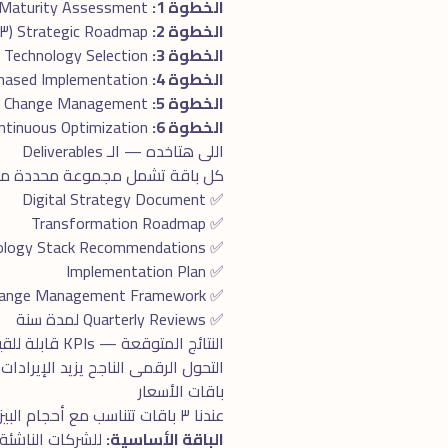
الخطوة 1:
Digital Maturity Assessment
الخطوة 2:
Strategic Roadmap (٣-٥ سنوات)
الخطوة 3:
Technology Selection
الخطوة 4:
Phased Implementation
الخطوة 5:
Change Management
الخطوة 6:
Continuous Optimization
اللى هتاخده — الـ Deliverables
كل باقة تشمل مجموعة محددة من الـ Deliverables، الكل واضح ومحدد بدو
✅ Digital Strategy Document
✅ Transformation Roadmap
✅ Technology Stack Recommendations
✅ Implementation Plan
✅ Change Management Framework
✅ Quarterly Reviews لمدة سنة
النتائج المتوقعة — KPIs قابلة للقياس
التحول الرقمى الناجح يزيد الإيرادات ٢٠-٣٠٪، يخفّض التكاليف ١٥-٢٥٪، يحسّن Customer Experience دراماتيكى. ROI خلال ١٢-٢٤ شهر
باقات الأسعار
عندنا ٣ باقات تتناسب مع أحجام البيزنس المختلفة:
الباقة الأساسية:
للشركات الناشئة 