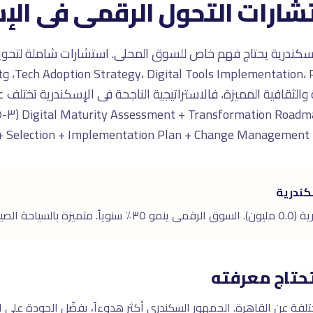
تشارات التحول الرقمى فى الإ
سكندرية يحتاج فهم خاص للسوق المحلى. استشارات شاملة لتحوي
 والثقافية المميزة، فالاستراتيجية الناجحة فى الإسكندرية تختلف 
Selection + Implementation Plan + Change Manag + ربع سنوى Reviews.
كندرية
لتجارى البحرى.
حتاج معرفته
لفة عن القاهرة. الجمهور السكندرى أكثر هدوءاً، يفضّل الجودة على الس