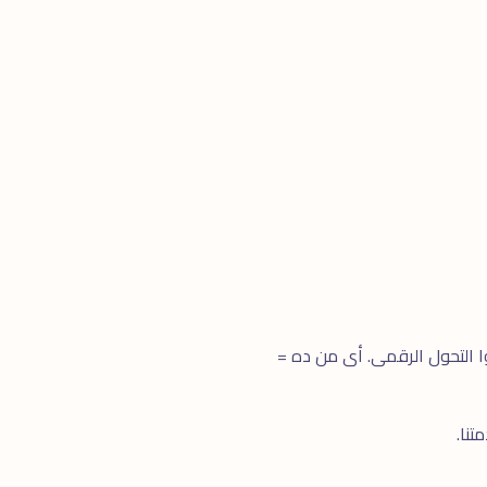
Customer Experien ضعيف، أو منافسوك بدأوا التحول الرقمى. أى من ده =