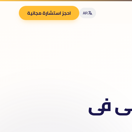
احجز استشارة مجانية
AR
ى فى