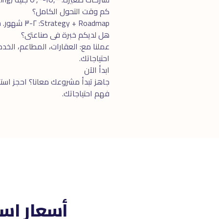
كم وقت التحول الكامل؟
Strategy + Roadmap: ٢-٣ شهور. Implementation: ٦-٢٤ شهر حسب الحجم. Quarterly reviews مستمرة.
هل لديكم خبرة فى صناعتى؟
احتياجاتك.
ابدأ الآن
جاهز تبدأ مشروعك معانا؟ احجز
استش
فهم احتياجاتك.
أسعار اس