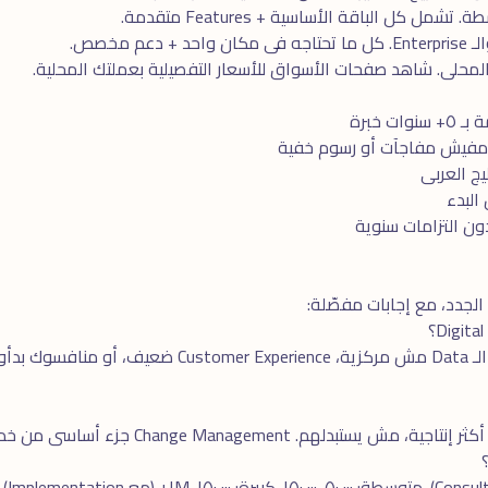
مل كل الباقة الأساسية + Features متقدمة.
دعم مخصص.
المحلى. شاهد
صفحات الأسواق
للأسعار التفصيلية بعملتك المحلية.
ت خبرة
 مفيش مفاجآت أو رسوم خفية
ج العربى
 التزامات سنوية
 الجدد، مع إجابات مفصّلة:
لو بتعتمد على عمليات يدوية كتيرة، الـ Data مش مركزية، ce
لهم. Change Management جزء أساسى من خدمتنا.