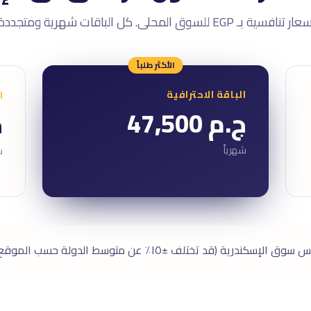
ر تنافسية بـ EGP للسوق المحلى. كل الباقات شهرية ومتجددة.
الأكثر طلباً
الباقة الاحترافية
ا
ج.م 47,500
ج
شهرياً
ش