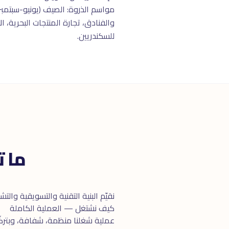
مواسم الذروة: الصيف (يونيو-سبتمبر،
والفنادق، تجارة المنتجات البحرية، 
للسكندريين.
ما 
نقيّم البنية التقنية والتسويقية والت
كيف نشتغل — العملية الكاملة
عملية شغلنا منظمة، شفافة، وبتركّز 