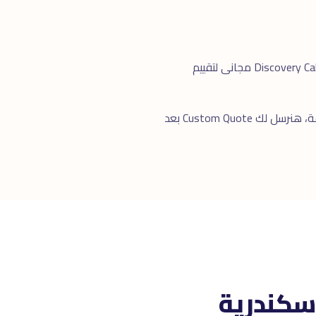
عملنا مع: العقارات، المطاعم، الخدمات الصحية، التعليم، التجارة الإلكترونية، الخدمات المالية. خبرة واسعة. Discovery Call مجانى لتقييم
للرد السريع. خلال ٢٤ ساعة، هنرسل لك Custom Quote بعد
سكندرية