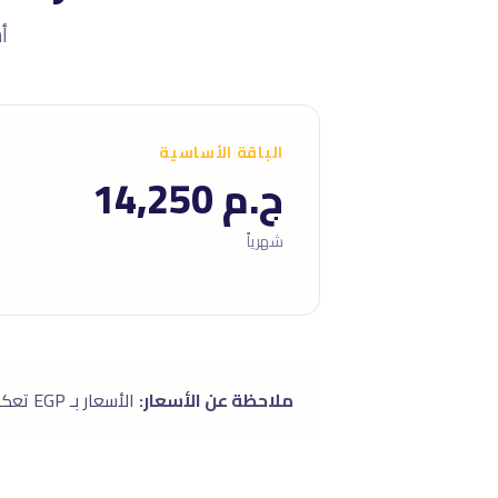
أسعا
الباقة الأساسية
ج.م 14,250
شهرياً
ملاحظة عن الأسعار:
الأسعار بـ EGP تعكس سوق الإسكندرية (قد تختلف ±١٥٪ عن متوسط الدولة حسب الموقع). الباقات شاملة بدون رسوم خفية.