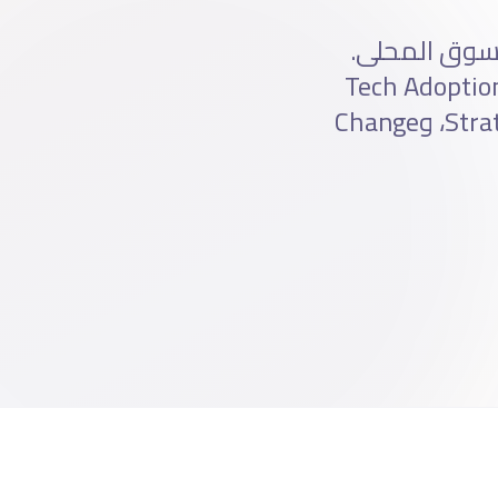
سوق المحلى.
شارات شاملة لتحويل بيزنسك من تقليدى لرقمى. يشمل Tech Adoption
Strategy، Digital Tools Implementation، Process Re-engineering، وChange