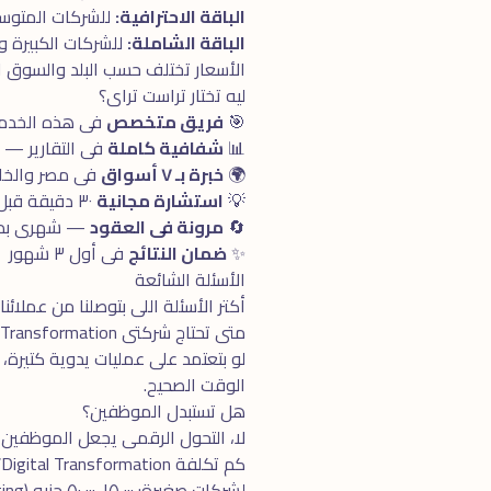
الباقة الاحترافية:
للشركات المتوسطة. تش
الباقة الشاملة:
للشركات الكبيرة والـ Enterprise. كل ما تحتاجه فى مكان واحد + 
الأسعار تختلف حسب البلد والسوق 
ليه تختار تراست تراى؟
🎯
فريق متخصص
فى هذه الخدمة بـ ٥+ سنوا
📊
شفافية كاملة
فى التقارير —
🌍
خبرة بـ ٧ أسواق
فى مصر والخلي
💡
استشارة مجانية
٣٠ دقيقة قبل البدء
🔄
مرونة فى العقود
— شهرى بدون
✨
ضمان النتائج
فى أول ٣ شهور
الأسئلة الشائعة
أكتر الأسئلة اللى بتوصلنا من عملائنا
متى تحتاج شركتى Digital Transformation؟
الوقت الصحيح.
هل تستبدل الموظفين؟
لا، التحول الرقمى يجعل الموظفين أكثر إنتاجية، مش يستبد
كم تكلفة Digital Transformation؟
لشركات صغيرة: ١٥,٠٠٠-٥٠,٠٠٠ جنيه (Consulting). متوسطة: ٥٠,٠٠٠-١٥٠,٠٠٠. كبيرة: ١٥٠,٠٠٠-١M+ (مع Implementation).