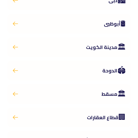
🏙️
دبى
🛢️
أبوظبى
🏛️
مدينة الكويت
🏟️
الدوحة
🏛️
مسقط
🏢
قطاع العقارات