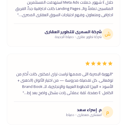
خلال ٤ شهور. حملات Meta Ads استهدفت المستثمرين
المناسبين تماماً، والـ Landing Pages كانت احترافية جداً. الفريق
احترافى ومتعاون، وفهم احتياجات السوق العقارى المصرى…"
شركة السمرى للتطوير العقارى
ش
شركة تطوير عقارى - دمياط الجديدة
"الهوية البصرية اللى صممها تراست تراى لمكتبى كانت أكتر من
توقعاتى. كل تفصيلة مدروسة — من اختيار الألوان (الذهبى +
الأسود + البيج) للخطوط العربية والإنجليزية، للـ Brand Book
الكامل ٤٠ صفحة. ثقة عملائى زادت بشكل واضح بعد إط…"
م. إسراء سعد
م
استشارى معمارى - دمياط