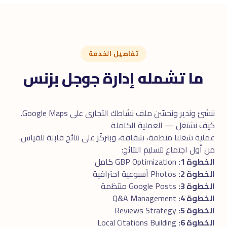
تفاصيل الخدمة
ما تشمله إدارة جوجل بزنس
ننشئ وندير ونحسّن ملف نشاطك التجارى على Google Maps.
كيف نشتغل — العملية الكاملة
عملية شغلنا منظمة، شفافة، وبتركّز على نتائج قابلة للقياس.
من أول اجتماع لتسليم النتائج:
الخطوة 1:
GBP Optimization كامل
الخطوة 2:
Photos أسبوعية احترافية
الخطوة 3:
Google Posts منتظمة
الخطوة 4:
Q&A Management
الخطوة 5:
Reviews Strategy
الخطوة 6:
Local Citations Building