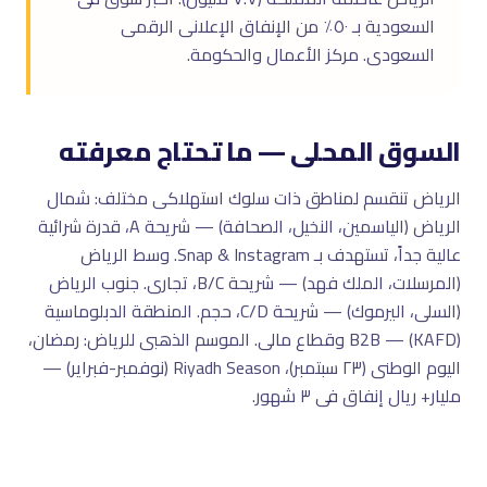
السعودية بـ ٥٠٪ من الإنفاق الإعلانى الرقمى
السعودى. مركز الأعمال والحكومة.
السوق المحلى — ما تحتاج معرفته
الرياض تنقسم لمناطق ذات سلوك استهلاكى مختلف: شمال
الرياض (الياسمين، النخيل، الصحافة) — شريحة A، قدرة شرائية
عالية جداً، تستهدف بـ Snap & Instagram. وسط الرياض
(المرسلات، الملك فهد) — شريحة B/C، تجارى. جنوب الرياض
(السلى، اليرموك) — شريحة C/D، حجم. المنطقة الدبلوماسية
(KAFD) — B2B وقطاع مالى. الموسم الذهبى للرياض: رمضان،
اليوم الوطنى (٢٣ سبتمبر)، Riyadh Season (نوفمبر-فبراير) —
مليار+ ريال إنفاق فى ٣ شهور.