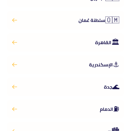
🇴🇲
سلطنة عُمان
🏛️
القاهرة
⚓
الإسكندرية
🌊
جدة
⛽
الدمام