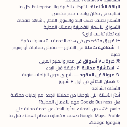
الباقة الشاملة:
للشركات الكبيرة والـ Enterprise. كل ما
تحتاجه فى مكان واحد + دعم مخصص.
الأسعار تختلف حسب البلد والسوق المحلى. شاهد
صفحات
الأسواق
للأسعار التفصيلية بعملتك المحلية.
ليه تختار تراست تراى؟
🎯
فريق متخصص
فى هذه الخدمة بـ ٥+ سنوات خبرة
📊
شفافية كاملة
فى التقارير — مفيش مفاجآت أو رسوم
خفية
🌍
خبرة بـ ٧ أسواق
فى مصر والخليج العربى
💡
استشارة مجانية
٣٠ دقيقة قبل البدء
🔄
مرونة فى العقود
— شهرى بدون التزامات سنوية
✨
ضمان النتائج
فى أول ٣ شهور
الأسئلة الشائعة
أكتر الأسئلة اللى بتوصلنا من عملائنا الجدد، مع إجابات مفصّلة:
هل Google Business مهم للأعمال المحلية؟
حاسم. ٧٠٪+ من العملاء يبدأوا البحث عن خدمة محلية على
Google Maps. Profile ضعيف = خسارة معظم العملاء قبل ما
يشوفوا موقعك.