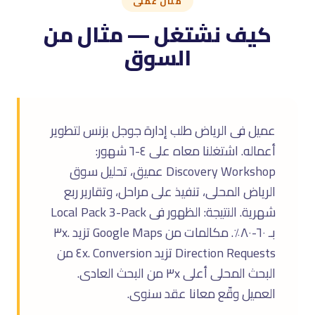
مثال عملى
كيف نشتغل — مثال من
السوق
عميل فى الرياض طلب إدارة جوجل بزنس لتطوير
أعماله. اشتغلنا معاه على ٤-٦ شهور:
Discovery Workshop عميق، تحليل سوق
الرياض المحلى، تنفيذ على مراحل، وتقارير ربع
شهرية. النتيجة: الظهور فى Local Pack 3-Pack
بـ ٦٠-٨٠٪. مكالمات من Google Maps تزيد ٣x.
Direction Requests تزيد ٤x. Conversion من
البحث المحلى أعلى ٣x من البحث العادى.
العميل وقّع معانا عقد سنوى.