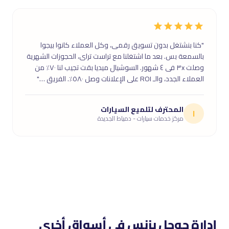
"كنا بنشتغل بدون تسويق رقمى، وكل العملاء كانوا بيجوا
بالسمعة بس. بعد ما اشتغلنا مع تراست تراى، الحجوزات الشهرية
وصلت ٣x فى ٤ شهور. السوشيال ميديا بقت تجيب لنا ٧٠٪ من
العملاء الجدد، والـ ROI على الإعلانات وصل ٥٨٠٪. الفريق …"
المحترف لتلميع السيارات
ا
مركز خدمات سيارات - دمياط الجديدة
إدارة جوجل بزنس فى أسواق أخرى