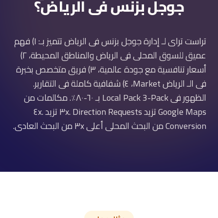
جوجل بزنس فى الرياض؟
تراست تراى لـ إدارة جوجل بزنس فى الرياض تتميز بـ: ١) فهم
عميق للسوق المحلى فى الرياض والمناطق المحيطة، ٢)
أسعار تنافسية مع جودة عالمية، ٣) فريق متخصص بخبرة
فى الـ الرياض Market، ٤) شفافية كاملة فى التقارير.
الظهور فى Local Pack 3-Pack بـ ٦٠-٨٠٪. مكالمات من
Google Maps تزيد ٣x. Direction Requests تزيد ٤x.
Conversion من البحث المحلى أعلى ٣x من البحث العادى.