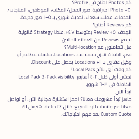
كم Photos أحتاج فى Profile؟
٥٠+ Photo احترافية. صور المحل/المكتب، الموظفين، المنتجات/
الخدمات، عملاء سعداء. تحديث شهرى بـ ٥-١٠ صور جديدة.
كم Reviews أحتاج؟
الهدف ٥٠+ Review بمتوسط ٤.٧+. عندنا Strategy قانونية
لجمع Reviews من العملاء الحاليين.
هل تتعاملون مع Multi-location؟
نعم، الباقات تتدرج حسب عدد Locations. سلسلة مطاعم أو
وكيل عقارى بـ ١٠+ Locations يحصل على Discount.
كم وقت أرى نتائج Local Pack؟
تحسّن أولى خلال ٢-٤ أسابيع. Local Pack 3-Pack visibility
الكاملة فى ٣-٦ شهور.
ابدأ الآن
جاهز تبدأ مشروعك معانا؟ احجز
استشارة مجانية
الآن، أو تواصل
معانا عبر
واتساب
للرد السريع. خلال ٢٤ ساعة، هنرسل لك
Custom Quote بعد فهم احتياجاتك.