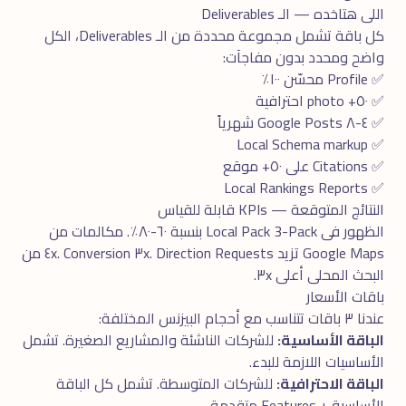
اللى هتاخده — الـ Deliverables
كل باقة تشمل مجموعة محددة من الـ Deliverables، الكل
واضح ومحدد بدون مفاجآت:
✅ Profile محسّن ١٠٠٪
✅ ٥٠+ photo احترافية
✅ ٤-٨ Google Posts شهرياً
✅ Local Schema markup
✅ Citations على ٥٠+ موقع
✅ Local Rankings Reports
النتائج المتوقعة — KPIs قابلة للقياس
الظهور فى Local Pack 3-Pack بنسبة ٦٠-٨٠٪. مكالمات من
Google Maps تزيد ٣x. Direction Requests ٤x. Conversion من
البحث المحلى أعلى ٣x.
باقات الأسعار
عندنا ٣ باقات تتناسب مع أحجام البيزنس المختلفة:
الباقة الأساسية:
للشركات الناشئة والمشاريع الصغيرة. تشمل
الأساسيات اللازمة للبدء.
الباقة الاحترافية:
للشركات المتوسطة. تشمل كل الباقة
الأساسية + Features متقدمة.