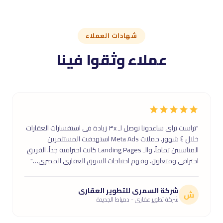
شهادات العملاء
عملاء وثقوا فينا
"تراست تراى ساعدونا نوصل لـ ٣x زيادة فى استفسارات العقارات
خلال ٤ شهور. حملات Meta Ads استهدفت المستثمرين
المناسبين تماماً، والـ Landing Pages كانت احترافية جداً. الفريق
احترافى ومتعاون، وفهم احتياجات السوق العقارى المصرى…"
شركة السمرى للتطوير العقارى
ش
شركة تطوير عقارى - دمياط الجديدة