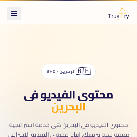
ُعرف أيضاً بـ
حتوى الفيديو
نتاج الفيديو
نتاج فيديو
صوير الفيديو
وشن جرافيك
🇧🇭
لموشن جرافيك
البحرين · BHD
animatio
video productio
محتوى الفيديو فى
علانات الفيديو
البحرين
صوير منتجات
يديو ريلز
يديو تيك توك
محتوى الفيديو فى البحرين هى خدمة استراتيجية
مهمة لنمو بيزنسك. إنتاج محتوى الفيديو الاحترافى