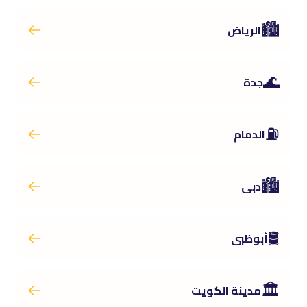
🏙️
الرياض
🌊
جدة
⛽
الدمام
🏙️
دبى
🛢️
أبوظبى
🏛️
مدينة الكويت