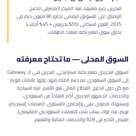
البحرين، رغم صغرها، تعد المركز المصرفى للخليج.
الإنفاق على التسويق الرقمى تجاوز 80 مليون دينار فى
2025. التنوع السكانى (55% بحرينيين + 45% أجانب)
يخلق سوق صغير لكنه متعدد الطبقات.
السوق المحلى — ما تحتاج معرفته
السوق البحرينى صغير لكنه استراتيجى. البحرين هى الـ Gateway
إلى السوق السعودى عبر جسر الملك فهد، ولها علاقات قوية
مع كل دول الخليج. القطاع المالى هو الأهم، تليه السياحة
والخدمات. الجمهور البحرينى أكثر انفتاحاً من السعودى،
ويستهلك محتوى عربى وإنجليزى بالتساوى. المنصات: إنستجرام،
تويتر، تيك توك، سناب شات (للعملاء السعوديين المقيمين).
الفرص الأكبر فى B2B والخدمات المالية والتعليم.