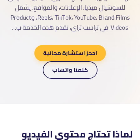
للسوشيال ميديا، الإعلانات، والمواقع. يشمل
Reels، TikTok، YouTube، Brand Films، وProduct
Videos. فى تراست تراى، نقدم هذه الخدمة ب…
احجز استشارة مجانية
كلمنا واتساب
لماذا تحتاج محتوى الفيديو