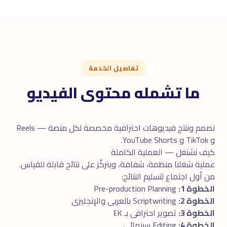
تفاصيل الخدمة
ما تشمله محتوى الفيديو
نصمم وننتج فيديوهات احترافية مخصصة لكل منصة — Reels
و TikTok و YouTube Shorts.
كيف نشتغل — العملية الكاملة
عملية شغلنا منظمة، شفافة، وبتركّز على نتائج قابلة للقياس.
من أول اجتماع لتسليم النتائج:
الخطوة 1:
Pre-production Planning
الخطوة 2:
Scriptwriting بالعربى والإنجليزى
الخطوة 3:
تصوير احترافى بـ ٤K
الخطوة 4:
Editing سينمائى