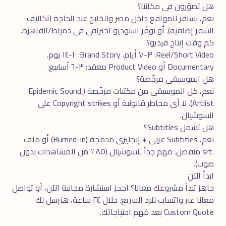
هل تصوّرون فى مكاننا؟
نعم، نسافر للمواقع داخل مصر وللخليج عند الحاجة (تكاليف
السفر إضافية). أو نوفّر استوديو احترافى فى دمياط/القاهرة.
كم وقت إنتاج فيديو؟
Reel/Short Video: ٣-٧ أيام. Brand Story: ١٠-١٤ يوم.
Documentary أو Product Video معقد: ٣-٦ أسابيع.
هل الموسيقى مرخّصة؟
نعم، كل الموسيقى من مكتبات مرخّصة (Epidemic Sound,
Artlist). لا أى مخاطر قانونية أو Copyright strikes على
السوشيال.
هل تشمل Subtitles؟
نعم، Subtitles عربى + إنجليزى مدمجة (Burned-in) أو ملف
.srt منفصل. مهم جداً للسوشيال (٨٥٪ من المشاهدات بدون
صوت).
ابدأ الآن
جاهز تبدأ مشروعك معانا؟ احجز
استشارة مجانية
الآن، أو تواصل
معانا عبر
واتساب
للرد السريع. خلال ٢٤ ساعة، هنرسل لك
Custom Quote بعد فهم احتياجاتك.