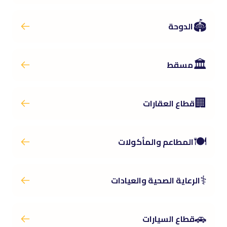
🏟️
الدوحة
🏛️
مسقط
🏢
قطاع العقارات
🍽️
المطاعم والمأكولات
⚕️
الرعاية الصحية والعيادات
🚗
قطاع السيارات