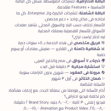
الباقة الاحترافية:
للشركات المتوسطة. تشمل كل الباقة
الأساسية + Features متقدمة.
الباقة الشاملة:
للشركات الكبيرة والـ Enterprise. كل ما
تحتاجه فى مكان واحد + دعم مخصص.
الأسعار تختلف حسب البلد والسوق المحلى. شاهد
صفحات
الأسواق
للأسعار التفصيلية بعملتك المحلية.
ليه تختار تراست تراى؟
🎯
فريق متخصص
فى هذه الخدمة بـ ٥+ سنوات خبرة
📊
شفافية كاملة
فى التقارير — مفيش مفاجآت أو رسوم
خفية
🌍
خبرة بـ ٧ أسواق
فى مصر والخليج العربى
💡
استشارة مجانية
٣٠ دقيقة قبل البدء
🔄
مرونة فى العقود
— شهرى بدون التزامات سنوية
✨
ضمان النتائج
فى أول ٣ شهور
الأسئلة الشائعة
أكتر الأسئلة اللى بتوصلنا من عملائنا الجدد، مع إجابات مفصّلة:
كم تكلفة فيديو احترافى؟
فيديو إعلانى ٣٠ ثانية: ٢,٠٠٠-٨,٠٠٠ جنيه. Brand Story ٢ دقيقة:
٨,٠٠٠-٢٥,٠٠٠. Product Video مع Animation: ١٥,٠٠٠-٥٠,٠٠٠.