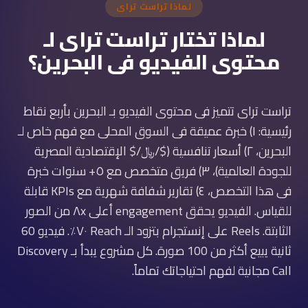
لماذا تراست تراى
لماذا تختار تراست تراى لـ
محتوى الفيديو فى البحرين؟
تراست تراى تتميز فى محتوى الفيديو بـ البحرين بأربع نقاط
رئيسية: ١) خبرة عميقة فى السوق المحلى مع فهم خاص لـ
البحرين، ٢) أسعار تنافسية ($/﷼/$ الإقتصادية المصرية
للجودة العالمية)، ٣) فريق متخصص مع ٥+ سنوات خبرة
فى هذا التخصص، ٤) تقارير شفافة شهرية مع KPIs قابلة
للقياس. الفيديو يحقق engagement أعلى ٨x من الصور
الثابتة. Reels على إنستجرام بتزود الـ Reach ٧٠٪. فيديو 60
ثانية يبيع أكثر من 100 صورة. كل مشروع يبدأ بـ Discovery
Call مجانية لفهم احتياجاتك تماماً.