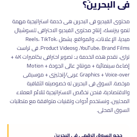
فى البحرين؟
محتوى الفيديو فى البحرين هى خدمة استراتيجية مهمة
لنمو بيزنسك. إنتاج محتوى الفيديو الاحترافى للسوشيال
ميديا، الإعلانات، والمواقع. يشمل Reels، TikTok،
YouTube، Brand Films، وProduct Videos. فى تراست
تراى، نقدم هذه الخدمة بـ: تصوير احترافى بكاميرات 4K +
إضاءة سينمائية + مونتاج عالى الجودة + Motion
Graphics + Voice-over عربى/إنجليزى + موسيقى
مرخصة. السوق فى البحرين له خصوصيته الثقافية
والاقتصادية، فنحن نخصّص الاستراتيجية لتلائم العملاء
المحليين، ونستخدم أدوات وتقنيات متوافقة مع متطلبات
السوق المحلى.
حجم السوق الرقمى فى البحرين