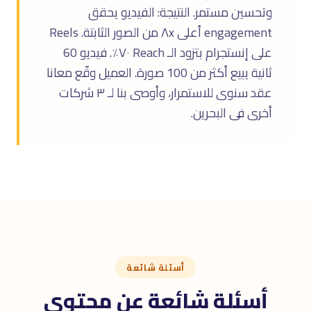
وتحسين مستمر. النتيجة: الفيديو يحقق
engagement أعلى ٨x من الصور الثابتة. Reels
على إنستجرام بتزود الـ Reach ٧٠٪. فيديو 60
ثانية يبيع أكثر من 100 صورة. العميل وقّع معانا
عقد سنوى للاستمرار، وأوصى بنا لـ ٣ شركات
أخرى فى البحرين.
أسئلة شائعة
أسئلة شائعة عن محتوى