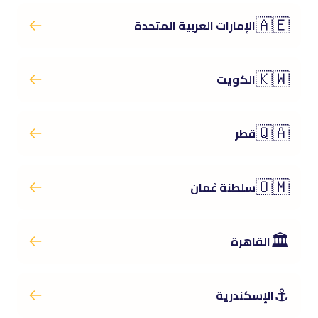
🇦🇪
الإمارات العربية المتحدة
🇰🇼
الكويت
🇶🇦
قطر
🇴🇲
سلطنة عُمان
🏛️
القاهرة
⚓
الإسكندرية