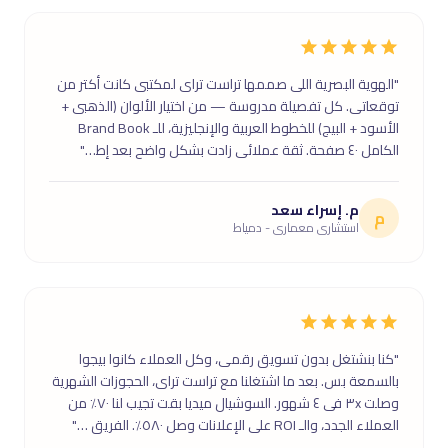
"الهوية البصرية اللى صممها تراست تراى لمكتبى كانت أكتر من
توقعاتى. كل تفصيلة مدروسة — من اختيار الألوان (الذهبى +
الأسود + البيج) للخطوط العربية والإنجليزية، للـ Brand Book
الكامل ٤٠ صفحة. ثقة عملائى زادت بشكل واضح بعد إط…"
م. إسراء سعد
م
استشارى معمارى - دمياط
"كنا بنشتغل بدون تسويق رقمى، وكل العملاء كانوا بيجوا
بالسمعة بس. بعد ما اشتغلنا مع تراست تراى، الحجوزات الشهرية
وصلت ٣x فى ٤ شهور. السوشيال ميديا بقت تجيب لنا ٧٠٪ من
العملاء الجدد، والـ ROI على الإعلانات وصل ٥٨٠٪. الفريق …"