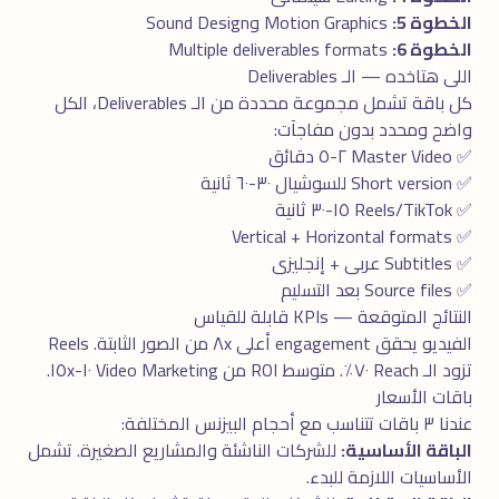
الخطوة 5:
Motion Graphics وSound Design
الخطوة 6:
Multiple deliverables formats
اللى هتاخده — الـ Deliverables
كل باقة تشمل مجموعة محددة من الـ Deliverables، الكل
واضح ومحدد بدون مفاجآت:
✅ Master Video ٢-٥ دقائق
✅ Short version للسوشيال ٣٠-٦٠ ثانية
✅ Reels/TikTok ١٥-٣٠ ثانية
✅ Vertical + Horizontal formats
✅ Subtitles عربى + إنجليزى
✅ Source files بعد التسليم
النتائج المتوقعة — KPIs قابلة للقياس
الفيديو يحقق engagement أعلى ٨x من الصور الثابتة. Reels
تزود الـ Reach ٧٠٪. متوسط ROI من Video Marketing ١٠-١٥x.
باقات الأسعار
عندنا ٣ باقات تتناسب مع أحجام البيزنس المختلفة:
الباقة الأساسية:
للشركات الناشئة والمشاريع الصغيرة. تشمل
الأساسيات اللازمة للبدء.