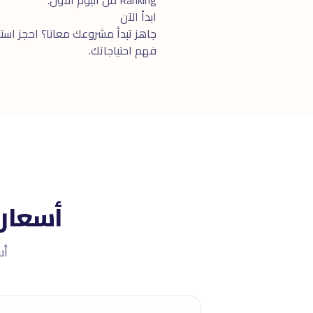
ابدأ الآن
جاهز تبدأ مشروعك معانا؟ احجز
استش
فهم احتياجاتك.
أسعار
أسعار 