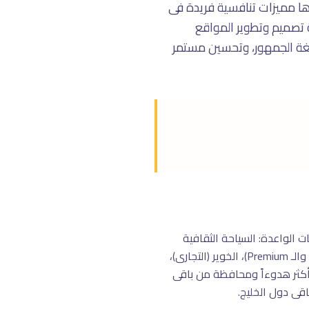
 مميزات تنافسية فريدة فى
ة تصميم وتطوير المواقع
غة الجمهور، وتحسين مستمر
رؤية عُمان ٢٠٤٠ والتحول الرقمى. القطاعات الواعدة: السياحة الثقافية
(الأكثر نمواً)، العقارات، الخدمات الحكومية، التعليم، الـ E-commerce. مناطق: القرم وشاطئ القرم (الأعمال والـ Premium)، الخوير (التجارى)،
لديبلوماسية (الحكومى والـ B2G). الجمهور العُمانى أكثر هدوءاً ومحافظة من باقى