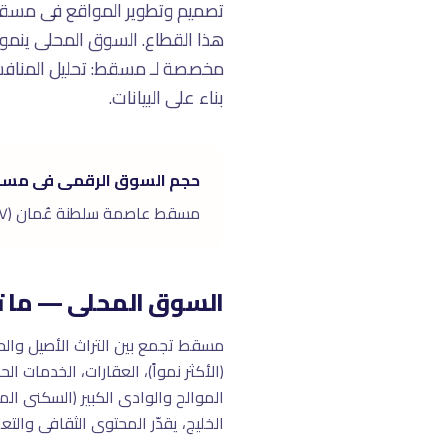
تصميم وتطوير المواقع فى مسق
هذا القطاع. السوق المحلى ينمو ب
مخصصة لـ مسقط: تحليل المنافسي
بناء على البيانات.
حجم السوق الرقمى فى مس
مسقط عاصمة سلطنة عُمان (١.٧ مليون). المركز التجارى والسياحى والثقافى الأساسى لعُمان.
السوق المحلى — ما ت
الخليج، يقدّر المحتوى الثقافى والتعليمى أكثر م