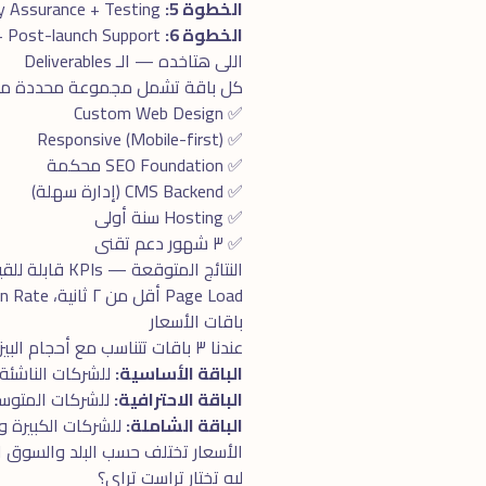
الخطوة 5:
Quality Assurance + Testing
الخطوة 6:
Launch + Post-launch Support
اللى هتاخده — الـ Deliverables
كل باقة تشمل مجموعة محددة من الـ Deliverables، الكل واضح ومحدد بدو
✅ Custom Web Design
✅ Responsive (Mobile-first)
✅ SEO Foundation محكمة
✅ CMS Backend (إدارة سهلة)
✅ Hosting سنة أولى
✅ ٣ شهور دعم تقنى
النتائج المتوقعة — KPIs قابلة للقياس
Page Load أقل من ٢ ثانية، Conversion Rate ٢-٥x من المواقع التقليدية، Google PageSpeed Score ٩٠+، Mobile UX ممتاز.
باقات الأسعار
عندنا ٣ باقات تتناسب مع أحجام البيزنس المختلفة:
الباقة الأساسية:
للشركات الناشئة 
الباقة الاحترافية:
للشركات المتوسطة. تش
الباقة الشاملة:
للشركات الكبيرة والـ Enterprise. كل ما تحتاجه فى مكان واحد + 
الأسعار تختلف حسب البلد والسوق 
ليه تختار تراست تراى؟