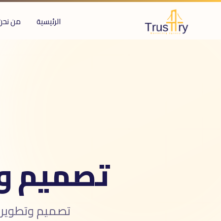
الرئيسية
من نحن
ُعرف أيضاً بـ
صميم المواقع
صميم مواقع
طوير المواقع
طوير مواقع
رمجة المواقع
نشاء مواقع
نشاء مواقع
ناء المواقع
web desig
تصميم وت
web developmen
website desig
صميم متجر إلكترونى
صميم متجر الكترونى
تصميم وتطوير
e-commerce desig