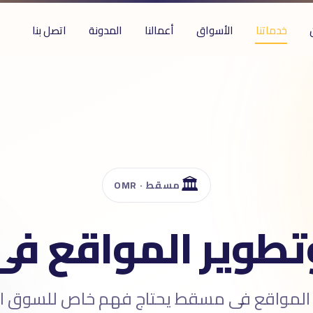
خدماتنا
الأسواق
أعمالنا
المدونة
اتصل بنا
🏛️
مسقط · OMR
طوير المواقع ف
 المواقع فى مسقط يحتاج فهم خاص للسوق ا