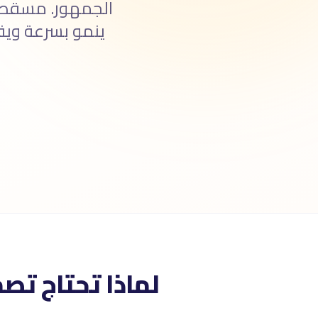
الجمهور. مسقط ع
ينمو بسرعة ويقد
لماذا تحتاج ت