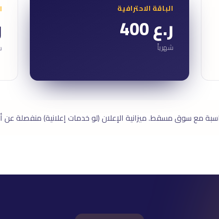
الباقة الاحترافية
ا
ر.ع 400
ر
شهرياً
ش