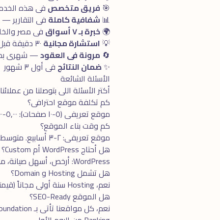
🎯
فريق متخصص
فى هذه الخدمة بـ ٥+ سنوا
📊
شفافية كاملة
فى التقارير —
🌍
خبرة بـ ٧ أسواق
فى مصر والخلي
💡
استشارة مجانية
٣٠ دقيقة قبل البدء
🔄
مرونة فى العقود
— شهرى بدون
✨
ضمان النتائج
فى أول ٣ شهور
الأسئلة الشائعة
أكتر الأسئلة اللى بتوصلنا من عملائنا
كم تكلفة موقع احترافى؟
موقع تعريفى (٥-١٠ صفحات): ٥,٠٠٠-١٢,٠٠٠ جنيه. موقع متوسط: ١٢,٠٠٠-٢٥,٠٠٠. متجر إلكترونى: ٢٥,٠٠٠-٧٠,٠٠٠. مخصص: ٧٠,٠٠٠+.
كم وقت بناء الموقع؟
موقع تعريفى: ٢-٣ أسابيع. متوسط: ٤-٦ أسابيع. متجر إلكترونى: ٦-١٢ أسبوع. مخصص متقدم: ٣-٦ شهور.
هل أحتاج WordPress أم Custom؟
WordPress: أرخص، أسهل صيانة، مناسب للمواقع البسيطة. Custom (Next.js, Laravel): أقوى، أسرع، أكثر مرونة، مناسب للمشاريع الكبيرة.
هل تشمل Hosting و Domain؟
نعم، Hosting سنة أولى مجاناً (قيمته ٢٠٠-٨٠٠ جنيه). Domain ندفع تكلفته من جيبنا (~٥٠٠ جنيه/سنة). بعد السنة، التكلفة عليك.
هل الموقع SEO-Ready؟
Ranking من اليوم الأول.