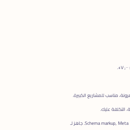
نعم، كل مواقعنا تأتى بـ SEO Foundation كاملة: Schema markup, Meta tags, Sitemap, Page Speed, Mobile-first, GA4 setup. جاهز لـ