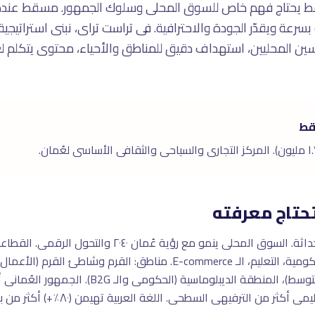
ط يحتاج فهم خاص للسوق المحلى وسلوك الجمهور. مسقط عندها
سرعة ويقدّر الجودة والاحترافية. فى تراست تراى، نبنى استراتيجي
ن المحليين، استهداف دقيق للمناطق والأحياء، محتوى يتكلم ل
قط
حتاج معرفته
مسقط تجمع بين التراث الأصيل والحداثة. السوق المحلى ينمو مع 
الموالح والوادى الكبير (السكنى المتوسط)، المنطقة ا
ن الترفيهى السطحى. اللغة العربية تهيمن (٨٠٪+) أكثر من باقى دول الخليج.