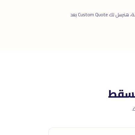
للرد السريع. خلال ٢٤ ساعة، هنرسل لك Custom Quote بعد
مسقط