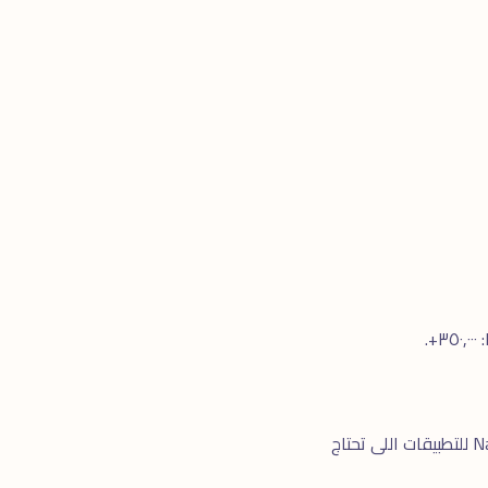
React Native أو Flutter للتطبيقات Cross-platform (نفس الـ Code لـ iOS و Android). Native (Swift/Kotlin) للتطبيقات اللى تحتاج