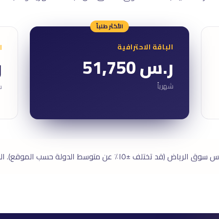
الأكثر طلباً
الباقة الاحترافية
ا
ر.س 51,750
ر
شهرياً
ش