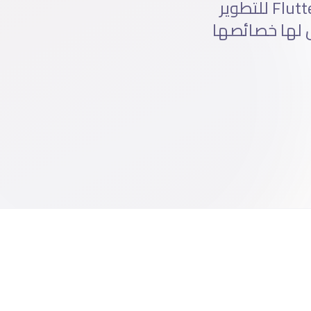
Mobile احترافية لـ iOS و Android. نستخدم React Native أو Flutter للتطوير
أداء الأعلى. الرياض لها خصائصها