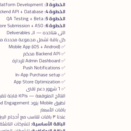
الخطوة 3:
Cross-platform Development
الخطوة 4:
Backend API + Database
الخطوة 5:
QA Testing + Beta
الخطوة 6:
App Store Submission + ASO
اللى هتاخده — الـ Deliverables
كل باقة تشمل مجموعة محددة من الـ Deliverables، الكل واضح ومحدد بدو
✅ Mobile App (iOS + Android)
✅ Backend API محكم
✅ Admin Dashboard للإدارة
✅ Push Notifications
✅ In-App Purchase setup
✅ App Store Optimization
✅ ٦ شهور دعم تقنى
النتائج المتوقعة — KPIs قابلة للقياس
تطبيق Mobile يزود Brand Engagement ٥x من الموقع. Repeat Customers ٤٠-٧٠٪+. Push Notifications: ٩٠٪ Open Rate (vs Email ٢٠٪).
باقات الأسعار
عندنا ٣ باقات تتناسب مع أحجام البيزنس المختلفة:
الباقة الأساسية:
للشركات الناشئة 
الباقة الاحترافية:
للشركات المتوسطة. تش