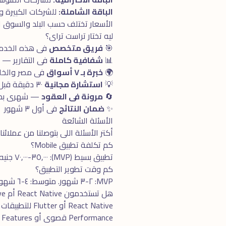
الباقة الشاملة:
للشركات الكبيرة والـ Enterprise. كل ما تحتاجه فى مكان واحد + 
الأسعار تختلف حسب البلد والسوق 
ليه تختار تراست تراى؟
🎯
فريق متخصص
فى هذه الخدمة بـ ٥+ سنوا
📊
شفافية كاملة
فى التقارير —
🌍
خبرة بـ ٧ أسواق
فى مصر والخلي
💡
استشارة مجانية
٣٠ دقيقة قبل البدء
🔄
مرونة فى العقود
— شهرى بدون
✨
ضمان النتائج
فى أول ٣ شهور
الأسئلة الشائعة
أكتر الأسئلة اللى بتوصلنا من عملائنا
كم تكلفة تطبيق Mobile؟
تطبيق بسيط (MVP): ٣٥,٠٠٠-٧٠,٠٠٠ جنيه. متوسط: ٧٠,٠٠٠-١٥٠,٠٠٠. متقدم مع Features كتير: ١٥٠,٠٠٠-٣٥٠,٠٠٠. Enterprise: ٣٥٠,٠٠٠+.
كم وقت تطوير التطبيق؟
MVP: ٢-٣ شهور. متوسط: ٤-٦ شهور. متقدم: ٦-١٢ شهر. Enterprise: ١٢-٢٤ شهر.
هل تستخدمون React Native أم Native؟
Performance قصوى أو Native Features.