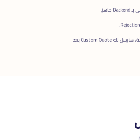
للرد السريع. خلال ٢٤ ساعة، هنرسل لك Custom Quote بعد
ض