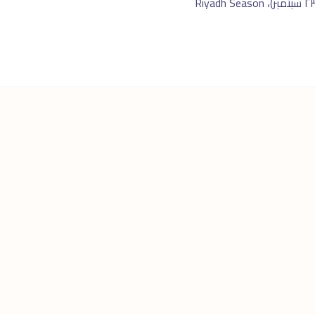
حجم. المنطقة الدبلوماسية (KAFD) — B2B وقطاع مالى. الموسم الذهبى للرياض: رمضان، اليوم الوطنى (٢٣ سبتمبر)، Riyadh Season