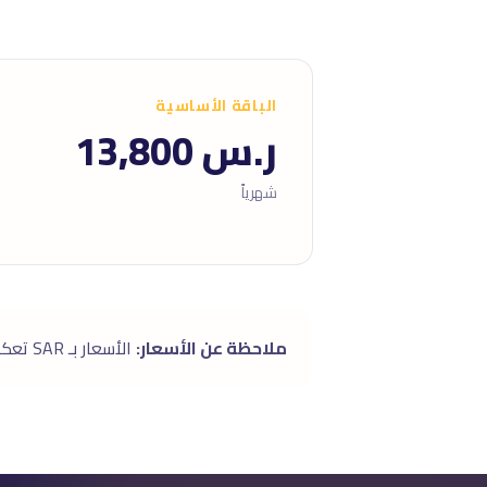
الباقة الأساسية
ر.س 13,800
شهرياً
ملاحظة عن الأسعار:
الأسعار بـ SAR تعكس سوق الرياض (قد تختلف ±١٥٪ عن متوسط الدولة حسب الموقع). الباقات شاملة بدون رسوم خفية.