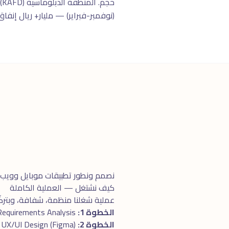
(نوفمبر-فبراير) — مليار+ ريال إنفاق فى ٣
نصمم ونطور تطبيقات موبايل وويب 
كيف نشتغل — العملية الكاملة
عملية شغلنا منظمة، شفافة، وبتركّز 
الخطوة 1:
Requirements Analysis
الخطوة 2:
UX/UI Design (Figma)