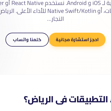
المتعدد المنصات، أو Native Swift/Kotlin لل
التجار…
احجز استشارة مجانية
كلمنا واتساب
ء التطبيقات فى الرياض؟