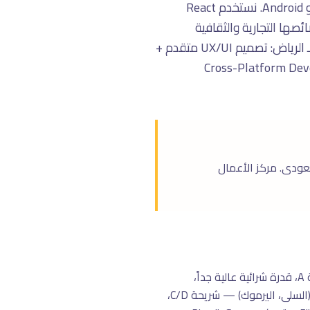
بناء التطبيقات فى الرياض يحتاج فهم خاص للسوق المحلى. تطوير تطبيقات Mobile احترافية لـ iOS و Android. نستخدم React
 للأداء الأعلى. الرياض لها خصائصها التجارية والثقافية
المميزة، فالاستراتيجية الناجحة فى الرياض تختلف عن باقى المدن. فى تراست تراى، نخصّص الخدمة لـ الرياض: تصميم UX/UI متقدم +
Cross-Platform Deve
فاق الإعلانى الرقمى السعودى. مركز الأعمال
الرياض تنقسم لمناطق ذات سلوك استهلاكى مختلف: شمال الرياض (الياسمين، النخيل، الصحافة) — شريحة A، قدرة شرائية عالية جداً،
تستهدف بـ Snap & Instagram. وسط الرياض (المرسلات، الملك فهد) — شريحة B/C، تجارى. جنوب الرياض (السلى، اليرموك) — شريحة C/D،