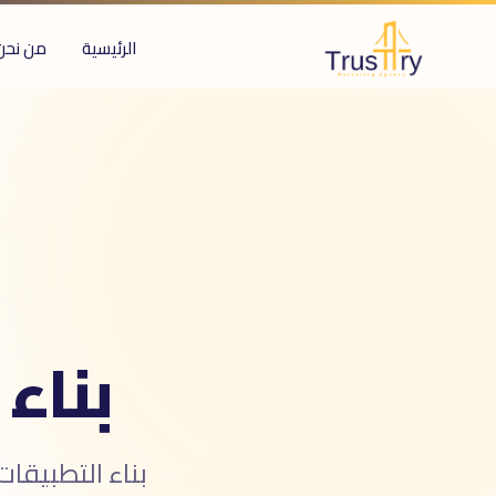
الرئيسية
من نحن
ُعرف أيضاً بـ
ناء التطبيقات
طوير التطبيقات
رمجة التطبيقات
صميم تطبيقات
mobile app developmen
iOS developmen
Android developmen
طبيق موبايل
طبيقات الجوال
بناء
بناء التطبيقا