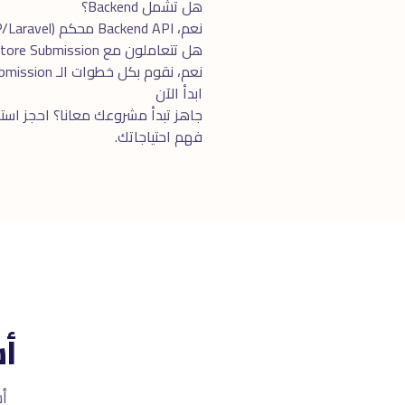
هل تشمل Backend؟
نعم، Backend API محكم (PHP/Laravel أو Node.js) + Database (MySQL/PostgreSQL). كل التطبيقات تأتى بـ Backend جاهز.
هل تتعاملون مع App Store Submission؟
نعم، نقوم بكل خطوات الـ Submission على Apple App Store و Google Play. نتعامل مع الـ Approvals و Rejections.
ابدأ الآن
جاهز تبدأ مشروعك معانا؟ احجز
استش
فهم احتياجاتك.
أس
أسعا