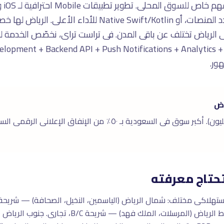
Native أو Flutter للتطوير المتعدد المنصات، أو Native Swift/Kotlin
lopment + Backend API + Push Notifications + Analytics +
اض
الرياض عاصمة المملكة (٧.٧ مليون). أكبر سوق فى السعودية بـ ٥٠٪ من الإن
حتاج معرفته