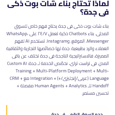
لماذا تحتاج بناء شات بوت ذكى
فى جدة؟
بناء شات بوت ذكى فى جدة يحتاج فهم خاص للسوق
المحلى. بناء Chatbots ذكية تعمل ٢٤/٧ على WhatsApp،
Messenger، الموقع، وInstagram. تستخدم AI لفهم
العملاء والرد بطبيعية. جدة لها خصائصها التجارية والثقافية
المميزة، فالاستراتيجية الناجحة فى جدة تختلف عن باقى
المدن. فى تراست تراى، نخصّص الخدمة لـ جدة: Custom AI
Training + Multi-Platform Deployment + Multi-
Language (عربى/إنجليزى/+) + Integration مع CRM +
Handoff للـ Human Agents + Analytics مفصلة +
تحسين مستمر.
حجم السوق الرقمى فى جدة