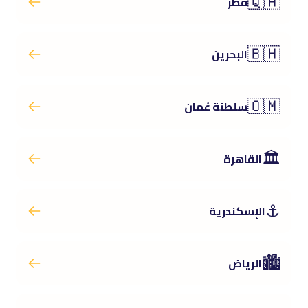
🇶🇦
قطر
🇧🇭
البحرين
🇴🇲
سلطنة عُمان
🏛️
القاهرة
⚓
الإسكندرية
🏙️
الرياض