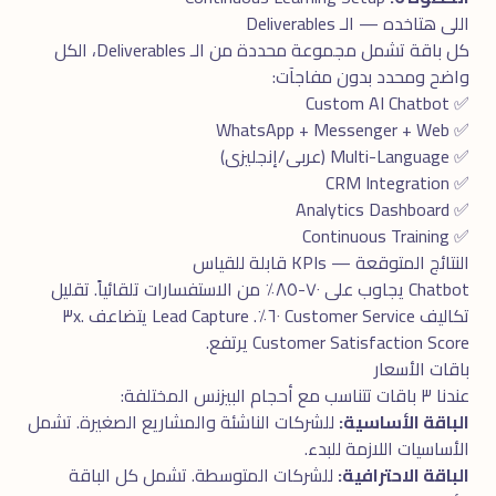
اللى هتاخده — الـ Deliverables
كل باقة تشمل مجموعة محددة من الـ Deliverables، الكل
واضح ومحدد بدون مفاجآت:
✅ Custom AI Chatbot
✅ WhatsApp + Messenger + Web
✅ Multi-Language (عربى/إنجليزى)
✅ CRM Integration
✅ Analytics Dashboard
✅ Continuous Training
النتائج المتوقعة — KPIs قابلة للقياس
Chatbot يجاوب على ٧٠-٨٥٪ من الاستفسارات تلقائياً. تقليل
تكاليف Customer Service ٦٠٪. Lead Capture يتضاعف ٣x.
Customer Satisfaction Score يرتفع.
باقات الأسعار
عندنا ٣ باقات تتناسب مع أحجام البيزنس المختلفة:
الباقة الأساسية:
للشركات الناشئة والمشاريع الصغيرة. تشمل
الأساسيات اللازمة للبدء.
الباقة الاحترافية:
للشركات المتوسطة. تشمل كل الباقة