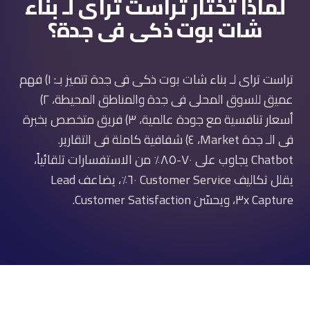
لماذا تختار تراست تراى لـ بناء
شات بوت ذكى فى جدة؟
تراست تراى لـ بناء شات بوت ذكى فى جدة تتميز بـ: ١) فهم
عميق للسوق المحلى فى جدة والمناطق المحيطة، ٢)
أسعار تنافسية مع جودة عالمية، ٣) فريق متخصص بخبرة
فى الـ جدة Market، ٤) شفافية كاملة فى التقارير.
Chatbot يجاوب على ٧٠-٨٥٪ من الاستفسارات تلقائياً،
يقلل تكاليف Customer Service ٦٠٪، يضاعف Lead
Capture ٣x، ويحسّن Customer Satisfaction.