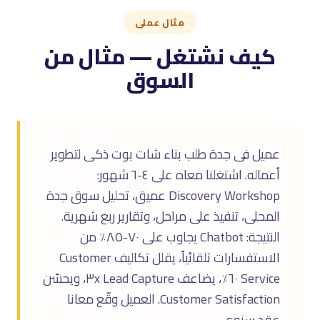
مثال عملى
كيف نشتغل — مثال من
السوق
عميل فى جدة طلب بناء شات بوت ذكى لتطوير
أعماله. اشتغلنا معاه على ٤-٦ شهور:
Discovery Workshop عميق، تحليل سوق جدة
المحلى، تنفيذ على مراحل، وتقارير ربع شهرية.
النتيجة: Chatbot يجاوب على ٧٠-٨٥٪ من
الاستفسارات تلقائياً، يقلل تكاليف Customer
Service ٦٠٪، يضاعف Lead Capture ٣x، ويحسّن
Customer Satisfaction. العميل وقّع معانا
عقد سنوى.