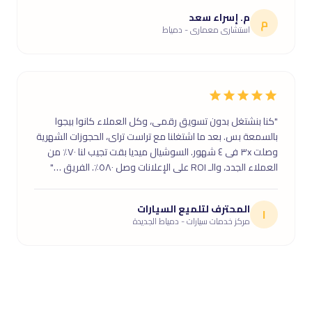
م. إسراء سعد
م
استشارى معمارى - دمياط
"كنا بنشتغل بدون تسويق رقمى، وكل العملاء كانوا بيجوا
بالسمعة بس. بعد ما اشتغلنا مع تراست تراى، الحجوزات الشهرية
وصلت ٣x فى ٤ شهور. السوشيال ميديا بقت تجيب لنا ٧٠٪ من
العملاء الجدد، والـ ROI على الإعلانات وصل ٥٨٠٪. الفريق …"
المحترف لتلميع السيارات
ا
مركز خدمات سيارات - دمياط الجديدة