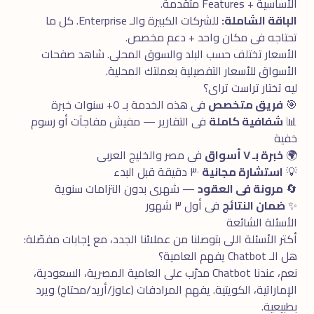
الأساسية + Features متقدمة.
الباقة الشاملة:
للشركات الكبيرة والـ Enterprise. كل ما
تحتاجه فى مكان واحد + دعم مخصص.
الأسعار تختلف حسب البلد والسوق المحلى. شاهد
صفحات
الأسواق
للأسعار التفصيلية بعملتك المحلية.
ليه تختار تراست تراى؟
🎯
فريق متخصص
فى هذه الخدمة بـ ٥+ سنوات خبرة
📊
شفافية كاملة
فى التقارير — مفيش مفاجآت أو رسوم
خفية
🌍
خبرة بـ ٧ أسواق
فى مصر والخليج العربى
💡
استشارة مجانية
٣٠ دقيقة قبل البدء
🔄
مرونة فى العقود
— شهرى بدون التزامات سنوية
✨
ضمان النتائج
فى أول ٣ شهور
الأسئلة الشائعة
أكتر الأسئلة اللى بتوصلنا من عملائنا الجدد، مع إجابات مفصّلة:
هل الـ Chatbot يفهم العامية؟
نعم، عندنا Chatbot مدرّب على العامية المصرية، السعودية،
الإماراتية، الكويتية. يفهم المرادفات (عاوز/أريد/محتاج) ويرد
بطبيعية.