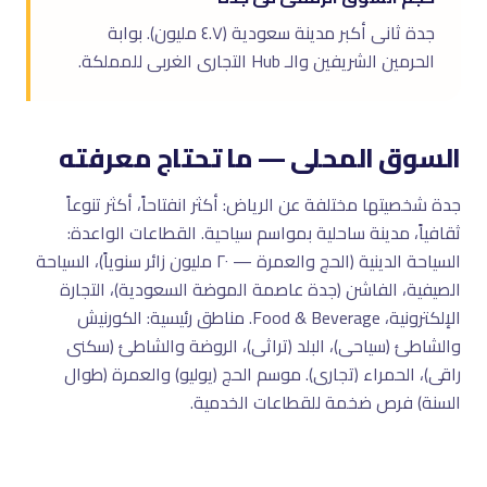
جدة ثانى أكبر مدينة سعودية (٤.٧ مليون). بوابة
الحرمين الشريفين والـ Hub التجارى الغربى للمملكة.
السوق المحلى — ما تحتاج معرفته
جدة شخصيتها مختلفة عن الرياض: أكثر انفتاحاً، أكثر تنوعاً
ثقافياً، مدينة ساحلية بمواسم سياحية. القطاعات الواعدة:
السياحة الدينية (الحج والعمرة — ٢٠ مليون زائر سنوياً)، السياحة
الصيفية، الفاشن (جدة عاصمة الموضة السعودية)، التجارة
الإلكترونية، Food & Beverage. مناطق رئيسية: الكورنيش
والشاطئ (سياحى)، البلد (تراثى)، الروضة والشاطئ (سكنى
راقى)، الحمراء (تجارى). موسم الحج (يوليو) والعمرة (طوال
السنة) فرص ضخمة للقطاعات الخدمية.