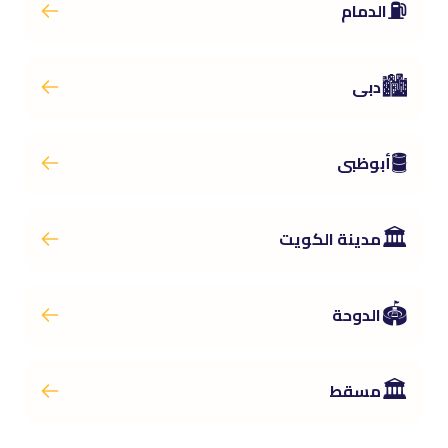
⛽
الدمام
🏙️
دبى
🛢️
أبوظبى
🏛️
مدينة الكويت
🏟️
الدوحة
🏛️
مسقط