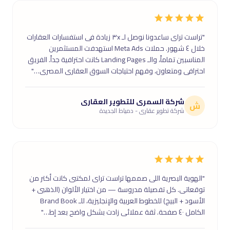
"تراست تراى ساعدونا نوصل لـ ٣x زيادة فى استفسارات العقارات
خلال ٤ شهور. حملات Meta Ads استهدفت المستثمرين
المناسبين تماماً، والـ Landing Pages كانت احترافية جداً. الفريق
احترافى ومتعاون، وفهم احتياجات السوق العقارى المصرى…"
شركة السمرى للتطوير العقارى
ش
شركة تطوير عقارى - دمياط الجديدة
"الهوية البصرية اللى صممها تراست تراى لمكتبى كانت أكتر من
توقعاتى. كل تفصيلة مدروسة — من اختيار الألوان (الذهبى +
الأسود + البيج) للخطوط العربية والإنجليزية، للـ Brand Book
الكامل ٤٠ صفحة. ثقة عملائى زادت بشكل واضح بعد إط…"