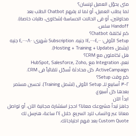
متى يحوّل العميل لإنسان؟
لما يطلب العميل، أو لما لا يفهم Chatbot الطلب بعد
محاولتين، أو فى الحالات الحساسة (شكاوى، طلبات خاصة).
Handoff سلس.
كم تكلفة Chatbot؟
Setup الأولى: ٤,٠٠٠-١٤,٠٠٠ جنيه. Subscription شهرى: ٨٠٠-٤,٠٠٠ جنيه
(يشمل Hosting + Training + Updates).
هل تكاملون مع CRM؟
نعم، Integration مع HubSpot, Salesforce, Zoho,
ActiveCampaign. كل محادثة تُسجّل تلقائياً فى CRM.
كم وقت Setup؟
٢-٣ أسابيع للـ Setup الأولى (تشمل Training). تحسين مستمر
بعدها كل أسبوع.
ابدأ الآن
جاهز تبدأ مشروعك معانا؟ احجز
استشارة مجانية
الآن، أو تواصل
معانا عبر
واتساب
للرد السريع. خلال ٢٤ ساعة، هنرسل لك
Custom Quote بعد فهم احتياجاتك.