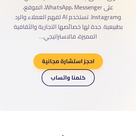
على WhatsApp، Messenger، الموقع،
وInstagram. تستخدم AI لفهم العملاء والرد
بطبيعية. جدة لها خصائصها التجارية والثقافية
المميزة، فالاستراتيجي…
احجز استشارة مجانية
كلمنا واتساب