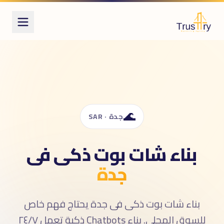
ُعرف أيضاً بـ
ناء شات بوت ذكى
chatbo
ات بوت AI
لرد التلقائى
وت محادثة
🌊
جدة · SAR
بناء شات بوت ذكى فى
جدة
بناء شات بوت ذكى فى جدة يحتاج فهم خاص
للسوق المحلى. بناء Chatbots ذكية تعمل ٢٤/٧