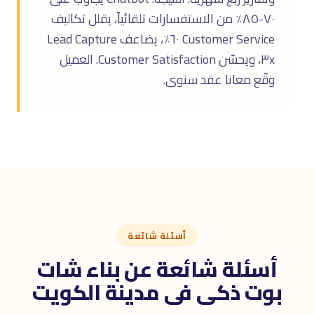
٧٠-٨٥٪ من الاستفسارات تلقائياً، يقلل تكاليف
Customer Service ٦٠٪، يضاعف Lead Capture
٣x، ويحسّن Customer Satisfaction. العميل
وقّع معانا عقد سنوى.
أسئلة شائعة
أسئلة شائعة عن بناء شات
بوت ذكى فى مدينة الكويت