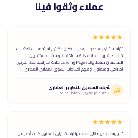
عملاء وثقوا فينا
"تراست تراى ساعدونا نوصل لـ ٣x زيادة فى استفسارات العقارات
خلال ٤ شهور. حملات Meta Ads استهدفت المستثمرين
المناسبين تماماً، والـ Landing Pages كانت احترافية جداً. الفريق
احترافى ومتعاون، وفهم احتياجات السوق العقارى المصرى…"
شركة السمرى للتطوير العقارى
ش
شركة تطوير عقارى - دمياط الجديدة
"الهوية البصرية اللى صممها تراست تراى لمكتبى كانت أكتر من