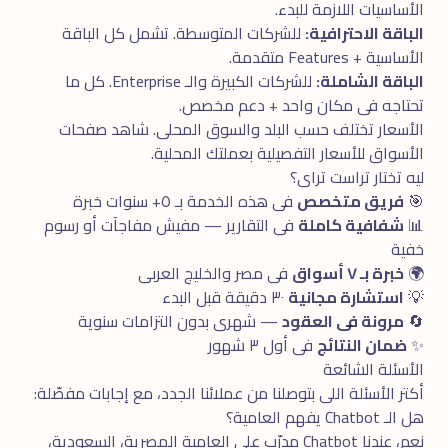
الأساسيات اللازمة للبدء.
الباقة الاحترافية:
للشركات المتوسطة. تشمل كل الباقة
الأساسية + Features متقدمة.
الباقة الشاملة:
للشركات الكبيرة والـ Enterprise. كل ما
تحتاجه فى مكان واحد + دعم مخصص.
الأسعار تختلف حسب البلد والسوق المحلى. شاهد
صفحات
الأسواق
للأسعار التفصيلية بعملتك المحلية.
ليه تختار تراست تراى؟
🎯
فريق متخصص
فى هذه الخدمة بـ ٥+ سنوات خبرة
📊
شفافية كاملة
فى التقارير — مفيش مفاجآت أو رسوم
خفية
🌍
خبرة بـ ٧ أسواق
فى مصر والخليج العربى
💡
استشارة مجانية
٣٠ دقيقة قبل البدء
🔄
مرونة فى العقود
— شهرى بدون التزامات سنوية
✨
ضمان النتائج
فى أول ٣ شهور
الأسئلة الشائعة
أكتر الأسئلة اللى بتوصلنا من عملائنا الجدد، مع إجابات مفصّلة:
هل الـ Chatbot يفهم العامية؟
نعم، عندنا Chatbot مدرّب على العامية المصرية، السعودية،