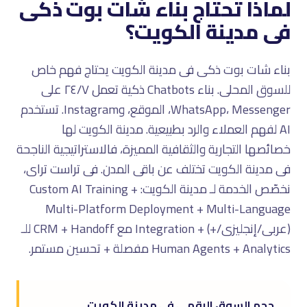
لماذا تحتاج بناء شات بوت ذكى
فى مدينة الكويت؟
بناء شات بوت ذكى فى مدينة الكويت يحتاج فهم خاص
للسوق المحلى. بناء Chatbots ذكية تعمل ٢٤/٧ على
WhatsApp، Messenger، الموقع، وInstagram. تستخدم
AI لفهم العملاء والرد بطبيعية. مدينة الكويت لها
خصائصها التجارية والثقافية المميزة، فالاستراتيجية الناجحة
فى مدينة الكويت تختلف عن باقى المدن. فى تراست تراى،
نخصّص الخدمة لـ مدينة الكويت: Custom AI Training +
Multi-Platform Deployment + Multi-Language
(عربى/إنجليزى/+) + Integration مع CRM + Handoff للـ
Human Agents + Analytics مفصلة + تحسين مستمر.
حجم السوق الرقمى فى مدينة الكويت