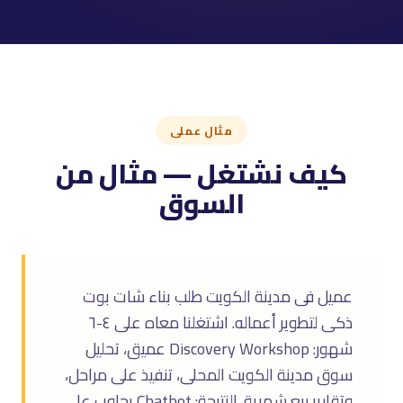
مثال عملى
كيف نشتغل — مثال من
السوق
عميل فى مدينة الكويت طلب بناء شات بوت
ذكى لتطوير أعماله. اشتغلنا معاه على ٤-٦
شهور: Discovery Workshop عميق، تحليل
سوق مدينة الكويت المحلى، تنفيذ على مراحل،
وتقارير ربع شهرية. النتيجة: Chatbot يجاوب على