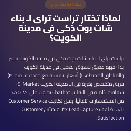
لماذا تراست تراى
لماذا تختار تراست تراى لـ بناء
شات بوت ذكى فى مدينة
الكويت؟
تراست تراى لـ بناء شات بوت ذكى فى مدينة الكويت تتميز
بـ: ١) فهم عميق للسوق المحلى فى مدينة الكويت
والمناطق المحيطة، ٢) أسعار تنافسية مع جودة عالمية، ٣)
فريق متخصص بخبرة فى الـ مدينة الكويت Market، ٤)
شفافية كاملة فى التقارير. Chatbot يجاوب على ٧٠-٨٥٪
من الاستفسارات تلقائياً، يقلل تكاليف Customer Service
٦٠٪، يضاعف Lead Capture ٣x، ويحسّن Customer
Satisfaction.