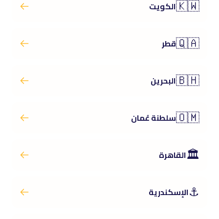
🇰🇼
الكويت
🇶🇦
قطر
🇧🇭
البحرين
🇴🇲
سلطنة عُمان
🏛️
القاهرة
⚓
الإسكندرية