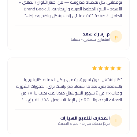
توقعاتى. كل تفصيلة مدروسة — من اختيار الألوان (الذهبى +
الأسود + البيج) للخطوط العربية والإنجليزية، للـ Brand Book
الكامل ٤٠ صفحة. ثقة عملائى زادت بشكل واضح بعد إط…"
م. إسراء سعد
م
استشارى معمارى - دمياط
"كنا بنشتغل بدون تسويق رقمى، وكل العملاء كانوا بيجوا
بالسمعة بس. بعد ما اشتغلنا مع تراست تراى، الحجوزات الشهرية
وصلت ٣x فى ٤ شهور. السوشيال ميديا بقت تجيب لنا ٧٠٪ من
العملاء الجدد، والـ ROI على الإعلانات وصل ٥٨٠٪. الفريق …"
المحترف لتلميع السيارات
ا
مركز خدمات سيارات - دمياط الجديدة