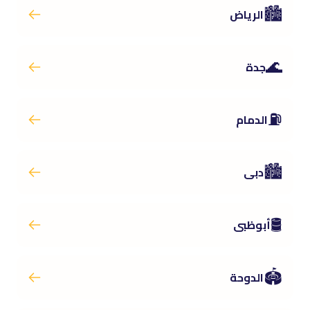
🏙️
الرياض
🌊
جدة
⛽
الدمام
🏙️
دبى
🛢️
أبوظبى
🏟️
الدوحة