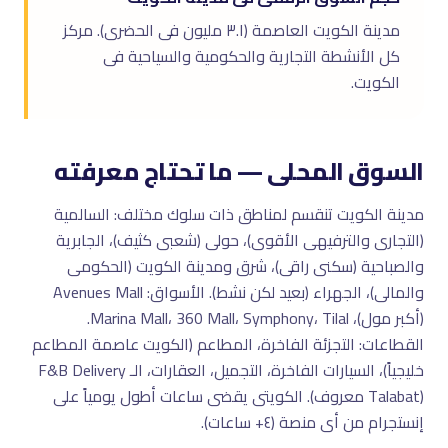
مدينة الكويت العاصمة (٣.١ مليون فى الحضرى). مركز
كل الأنشطة التجارية والحكومية والسياحية فى
الكويت.
السوق المحلى — ما تحتاج معرفته
مدينة الكويت تنقسم لمناطق ذات سلوك مختلف: السالمية
(التجارى والترفيهى الأقوى)، حولى (شعبى كثيف)، الجابرية
والصباحية (سكنى راقى)، شرق ومدينة الكويت (الحكومى
والمالى)، الجهراء (بعيد لكن نشط). الأسواق: Avenues Mall
(أكبر مول)، Marina Mall، 360 Mall، Symphony، Tilal.
القطاعات: التجزئة الفاخرة، المطاعم (الكويت عاصمة المطاعم
خليجياً)، السيارات الفاخرة، التجميل، العقارات، الـ F&B Delivery
(Talabat معروف). الكويتى يقضى ساعات أطول يومياً على
إنستجرام من أى منصة (٤+ ساعات).