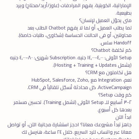
الإماراتية، الكويتية. يفهم المرادفات (عاوز/أريد/محتاج) ويرد
بطبيعية.
متى يحوّل العميل لإنسان؟
لما يطلب العميل، أو لما لا يفهم Chatbot الطلب بعد
محاولتين، أو فى الحالات الحساسة (شكاوى، طلبات خاصة).
Handoff سلس.
كم تكلفة Chatbot؟
Setup الأولى: ٤,٠٠٠-١٤,٠٠٠ جنيه. Subscription شهرى: ٨٠٠-٤,٠٠٠ جنيه
(يشمل Hosting + Training + Updates).
هل تكاملون مع CRM؟
نعم، Integration مع HubSpot, Salesforce, Zoho,
ActiveCampaign. كل محادثة تُسجّل تلقائياً فى CRM.
كم وقت Setup؟
٢-٣ أسابيع للـ Setup الأولى (تشمل Training). تحسين مستمر
بعدها كل أسبوع.
ابدأ الآن
جاهز تبدأ مشروعك معانا؟ احجز
استشارة مجانية
الآن، أو تواصل
معانا عبر
واتساب
للرد السريع. خلال ٢٤ ساعة، هنرسل لك