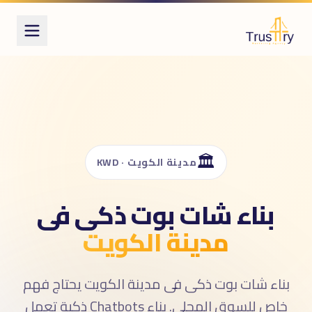
ُعرف أيضاً بـ
ناء شات بوت ذكى
chatbo
ات بوت AI
لرد التلقائى
وت محادثة
🏛️
مدينة الكويت · KWD
بناء شات بوت ذكى فى
مدينة الكويت
بناء شات بوت ذكى فى مدينة الكويت يحتاج فهم
خاص للسوق المحلى. بناء Chatbots ذكية تعمل