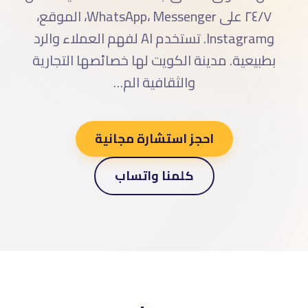
٢٤/٧ على WhatsApp، Messenger، الموقع،
وInstagram. تستخدم AI لفهم العملاء والرد
بطبيعية. مدينة الكويت لها خصائصها التجارية
والثقافية الم…
احجز استشارة مجانية
كلمنا واتساب