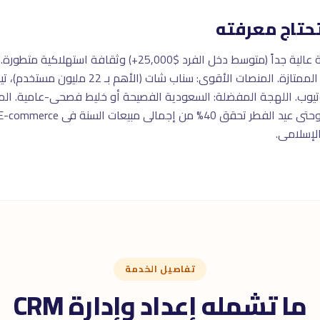
حتاج معرفته
السوق السعودى مميز بقدرة شرائية عالية جداً (متوسط دخل الفرد
وب. اللهجة المفضلة: السعودية الفصيحة أو خليط فصحى-عامية. المنتجا
تفاصيل الخدمة
ما تشمله إعداد وإدارة CRM