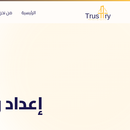
الرئيسية
من نحن
ُعرف أيضاً بـ
عداد وإدارة CRM
CR
HubSpot setu
Salesforce setu
دارة علاقات العملاء
إعداد وإدا
ا