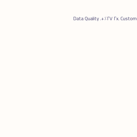
CRM صحيح يزود Sales Productivity ٣٠-٥٠٪. Conversion Rate من Lead لـ Customer يتحسّن ٢x. Customer Retention ٢٧٪+. Data Quality