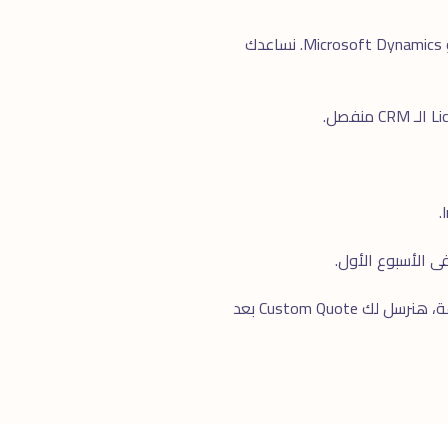
Startups: HubSpot Free أو Pipedrive. متوسطة: HubSpot Pro أو Zoho. كبيرة/Enterprise: Salesforce أو Microsoft Dynamics. نساعدك
للرد السريع. خلال ٢٤ ساعة، هنرسل لك Custom Quote بعد