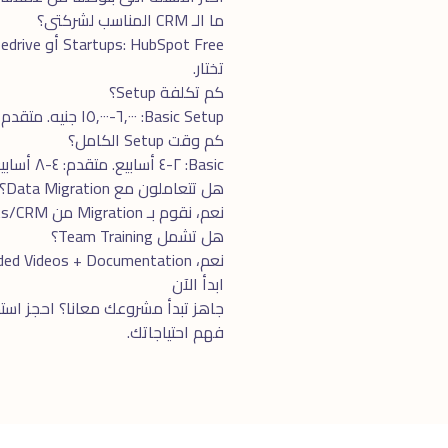
ما الـ CRM المناسب لشركتى؟
تختار.
كم تكلفة Setup؟
Basic Setup: ٦,٠٠٠-١٥,٠٠٠ جنيه. متقدم (Custom Pipelines + Integrations): ١٥,٠٠٠-٤٠,٠٠٠. Enterprise: ٤٠,٠٠٠+. License الـ CRM منفصل.
كم وقت Setup الكامل؟
Basic: ٢-٤ أسابيع. متقدم: ٤-٨ أسابيع. Enterprise مع Data Migration: ٣-٦ شهور.
هل تتعاملون مع Data Migration؟
نعم، نقوم بـ Migration من Excel/Google Sheets/CRM قديم. نحرص على Data Cleanliness قبل الـ Import.
هل تشمل Team Training؟
نعم، Live Training Sessions + Recorded Videos + Documentation. الفريق يكون جاهز يستخدم الـ CRM فى الأسبوع الأول.
ابدأ الآن
جاهز تبدأ مشروعك معانا؟ احجز
استش
فهم احتياجاتك.