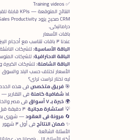
✅ Training videos
النتائج المتوقعة — KPIs قابلة للقياس
دراماتيكى.
باقات الأسعار
عندنا ٣ باقات تتناسب مع أحجام البيزنس المختلفة:
الباقة الأساسية:
للشركات الناشئة 
الباقة الاحترافية:
للشركات المتوسطة. تش
الباقة الشاملة:
للشركات الكبيرة والـ Enterprise. كل ما تحتاجه فى مكان واحد + 
الأسعار تختلف حسب البلد والسوق 
ليه تختار تراست تراى؟
🎯
فريق متخصص
فى هذه الخدمة بـ ٥+ سنوا
📊
شفافية كاملة
فى التقارير —
🌍
خبرة بـ ٧ أسواق
فى مصر والخلي
💡
استشارة مجانية
٣٠ دقيقة قبل البدء
🔄
مرونة فى العقود
— شهرى بدون
✨
ضمان النتائج
فى أول ٣ شهور
الأسئلة الشائعة
أكتر الأسئلة اللى بتوصلنا من عملائنا