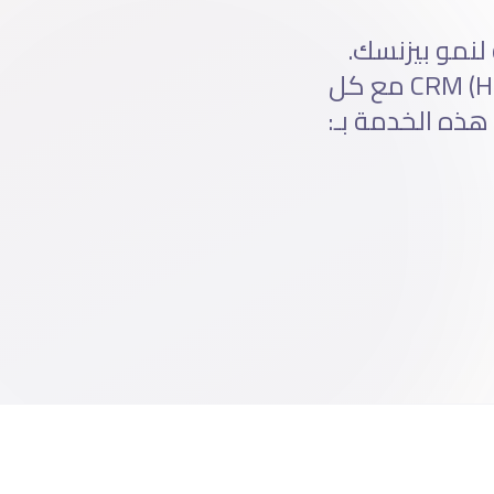
مة لنمو بيزنسك.
اختيار، إعداد، وإدارة نظام CRM (HubSpot، Salesforce، Zoho، Pipedrive) مع كل
هذه الخدمة بـ: