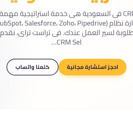
إعداد وإدارة CRM فى السعودية هى خدمة استراتيجية مه
وبة لسير العمل عندك. فى تراست تراى، نقدم 
CRM Sel…
احجز استشارة مجانية
كلمنا واتساب