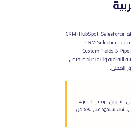
ة العربية
إعداد وإدارة CRM فى السعودية هى خدمة استراتيجية مهمة لنمو بيزنسك. اختيار، إعداد، وإدارة نظام CRM (HubSpot، Salesforce،
Zoho، Pipedrive) مع كل التخصيصات المطلوبة لسير العمل عندك. فى تراست تراى، نقدم هذه الخدمة بـ: CRM Selection
Custom Fields & Pipeline &
ودية له خصوصيته الثقافية والاقتصادية، فنحن
ق المحلى.
السعودية هى أكبر اقتصاد فى الشرق الأوسط بإجمالى ناتج محلى أكثر من 1.1 تريليون دولار. الإنفاق على التسويق الرقمى تجاوز 4
مليار ريال فى 2025، مدفوعاً بـ Vision 2030 والتحول الرقمى لـ 75% من الشركات السعودية. منصة سناب شات تستحوذ على 90% من