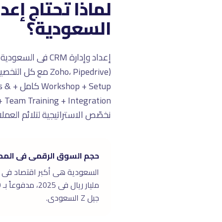
السعودية؟
etup
نخصّص الاستراتيجية لتلائم العم
حجم السوق الرقمى فى الممل
جيل Z السعودى.