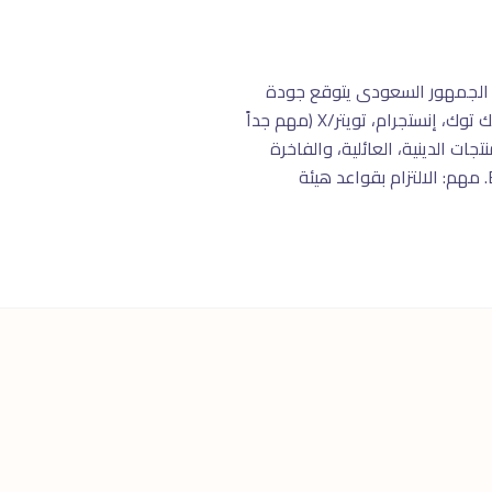
 $25,000+) وثقافة استهلاكية متطورة. الجمهور السعودى يتوقع جودة
عالية ويدفع أسعار مرتفعة للخدمة الممتازة. المنصات الأقوى: سناب شات (الأهم بـ 22 مليون مستخدم)، تيك توك، إنستجرام، تويتر/X (مهم جداً
ت الدينية، العائلية، والفاخرة
هى الأكثر ربحية. الفترة من رمضان وحتى عيد الفطر تحقق 40% من إجمالى مبيعات السنة فى E-commerce. مهم: الالتزام بقواعد هيئة