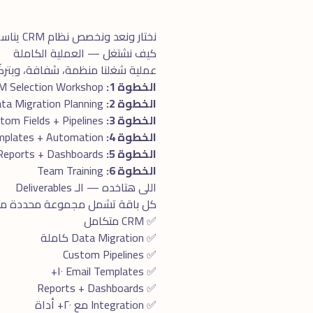
نختار ونعد ونخصص نظام CRM يناسب حجم عملك ومرحلته.
كيف نشتغل — العملية الكاملة
عملية شغلنا منظمة، شفافة، وبتركّز 
الخطوة 1:
CRM Selection Workshop
الخطوة 2:
Data Migration Planning
الخطوة 3:
Custom Fields + Pipelines
الخطوة 4:
Email Templates + Automation
الخطوة 5:
Reports + Dashboards
الخطوة 6:
Team Training
اللى هتاخده — الـ Deliverables
كل باقة تشمل مجموعة محددة من الـ Deliverables، الكل واضح ومحدد بدو
✅ CRM متكامل
✅ Data Migration كاملة
✅ Custom Pipelines
✅ Email Templates ١٠+
✅ Reports + Dashboards
✅ Integration مع ٢٠+ أداة