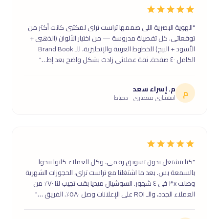
"الهوية البصرية اللى صممها تراست تراى لمكتبى كانت أكتر من
توقعاتى. كل تفصيلة مدروسة — من اختيار الألوان (الذهبى +
الأسود + البيج) للخطوط العربية والإنجليزية، للـ Brand Book
الكامل ٤٠ صفحة. ثقة عملائى زادت بشكل واضح بعد إط…"
م. إسراء سعد
م
استشارى معمارى - دمياط
"كنا بنشتغل بدون تسويق رقمى، وكل العملاء كانوا بيجوا
بالسمعة بس. بعد ما اشتغلنا مع تراست تراى، الحجوزات الشهرية
وصلت ٣x فى ٤ شهور. السوشيال ميديا بقت تجيب لنا ٧٠٪ من
العملاء الجدد، والـ ROI على الإعلانات وصل ٥٨٠٪. الفريق …"