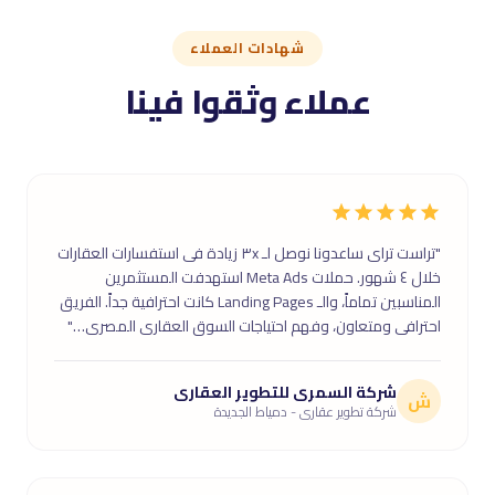
شهادات العملاء
عملاء وثقوا فينا
"تراست تراى ساعدونا نوصل لـ ٣x زيادة فى استفسارات العقارات
خلال ٤ شهور. حملات Meta Ads استهدفت المستثمرين
المناسبين تماماً، والـ Landing Pages كانت احترافية جداً. الفريق
احترافى ومتعاون، وفهم احتياجات السوق العقارى المصرى…"
شركة السمرى للتطوير العقارى
ش
شركة تطوير عقارى - دمياط الجديدة