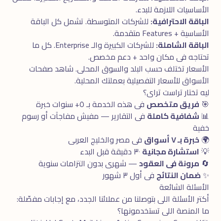
الأساسيات اللازمة للبدء.
الباقة الاحترافية:
للشركات المتوسطة. تشمل كل الباقة
الأساسية + Features متقدمة.
الباقة الشاملة:
للشركات الكبيرة والـ Enterprise. كل ما
تحتاجه فى مكان واحد + دعم مخصص.
الأسعار تختلف حسب البلد والسوق المحلى. شاهد
صفحات
الأسواق
للأسعار التفصيلية بعملتك المحلية.
ليه تختار تراست تراى؟
🎯
فريق متخصص
فى هذه الخدمة بـ ٥+ سنوات خبرة
📊
شفافية كاملة
فى التقارير — مفيش مفاجآت أو رسوم
خفية
🌍
خبرة بـ ٧ أسواق
فى مصر والخليج العربى
💡
استشارة مجانية
٣٠ دقيقة قبل البدء
🔄
مرونة فى العقود
— شهرى بدون التزامات سنوية
✨
ضمان النتائج
فى أول ٣ شهور
الأسئلة الشائعة
أكتر الأسئلة اللى بتوصلنا من عملائنا الجدد، مع إجابات مفصّلة:
ما المنصة اللى تستخدمونها؟