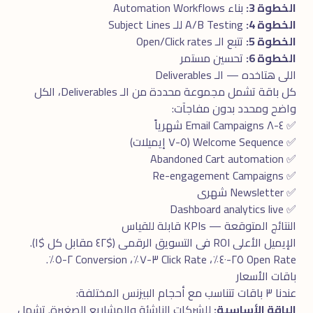
الخطوة 3:
بناء Automation Workflows
الخطوة 4:
A/B Testing للـ Subject Lines
الخطوة 5:
تتبع الـ Open/Click rates
الخطوة 6:
تحسين مستمر
اللى هتاخده — الـ Deliverables
كل باقة تشمل مجموعة محددة من الـ Deliverables، الكل
واضح ومحدد بدون مفاجآت:
✅ ٤-٨ Email Campaigns شهرياً
✅ Welcome Sequence (٥-٧ إيميلات)
✅ Abandoned Cart automation
✅ Re-engagement Campaigns
✅ Newsletter شهرى
✅ Dashboard analytics live
النتائج المتوقعة — KPIs قابلة للقياس
الإيميل الأعلى ROI فى التسويق الرقمى ($٤٢ مقابل كل $١).
Open Rate ٢٥-٤٠٪، Click Rate ٣-٧٪، Conversion ٢-٥٪.
باقات الأسعار
عندنا ٣ باقات تتناسب مع أحجام البيزنس المختلفة:
الباقة الأساسية:
للشركات الناشئة والمشاريع الصغيرة. تشمل