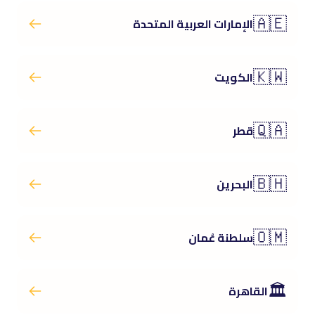
🇦🇪
الإمارات العربية المتحدة
🇰🇼
الكويت
🇶🇦
قطر
🇧🇭
البحرين
🇴🇲
سلطنة عُمان
🏛️
القاهرة