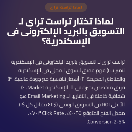
لماذا تراست تراى
لماذا تختار تراست تراى لـ
التسويق بالبريد الإلكترونى فى
الإسكندرية؟
تراست تراى لـ التسويق بالبريد الإلكترونى فى الإسكندرية
تتميز بـ: ١) فهم عميق للسوق المحلى فى الإسكندرية
والمناطق المحيطة، ٢) أسعار تنافسية مع جودة عالمية، ٣)
فريق متخصص بخبرة فى الـ الإسكندرية Market، ٤)
شفافية كاملة فى التقارير. الـ Email Marketing هو
الأعلى ROI فى التسويق الرقمى ($٤٢ مقابل كل $١).
معدل الفتح المتوقع ٢٥-٤٠٪، Click Rate ٣-٧٪،
Conversion 2-5%.