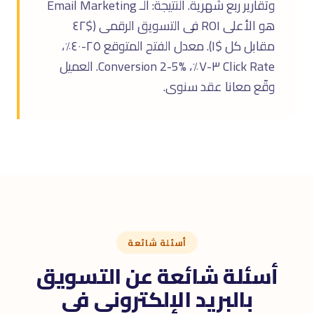
وتقارير ربع شهرية. النتيجة: الـ Email Marketing
هو الأعلى ROI فى التسويق الرقمى ($٤٢
مقابل كل $١). معدل الفتح المتوقع ٢٥-٤٠٪،
Click Rate ٣-٧٪، Conversion 2-5%. العميل
وقّع معانا عقد سنوى.
أسئلة شائعة
أسئلة شائعة عن التسويق
بالبريد الإلكترونى فى