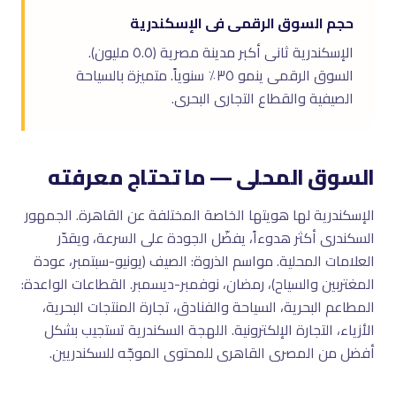
حجم السوق الرقمى فى الإسكندرية
الإسكندرية ثانى أكبر مدينة مصرية (٥.٥ مليون).
السوق الرقمى ينمو ٣٥٪ سنوياً. متميزة بالسياحة
الصيفية والقطاع التجارى البحرى.
السوق المحلى — ما تحتاج معرفته
الإسكندرية لها هويتها الخاصة المختلفة عن القاهرة. الجمهور
السكندرى أكثر هدوءاً، يفضّل الجودة على السرعة، ويقدّر
العلامات المحلية. مواسم الذروة: الصيف (يونيو-سبتمبر، عودة
المغتربين والسياح)، رمضان، نوفمبر-ديسمبر. القطاعات الواعدة:
المطاعم البحرية، السياحة والفنادق، تجارة المنتجات البحرية،
الأزياء، التجارة الإلكترونية. اللهجة السكندرية تستجيب بشكل
أفضل من المصرى القاهرى للمحتوى الموجّه للسكندريين.