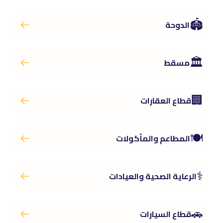
🏟️
الدوحة
🏛️
مسقط
🏢
قطاع العقارات
🍽️
المطاعم والمأكولات
⚕️
الرعاية الصحية والعيادات
🚗
قطاع السيارات