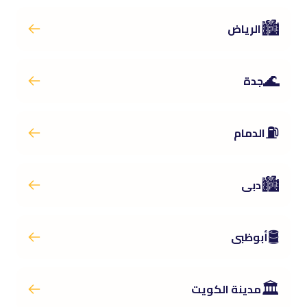
🏙️
الرياض
🌊
جدة
⛽
الدمام
🏙️
دبى
🛢️
أبوظبى
🏛️
مدينة الكويت