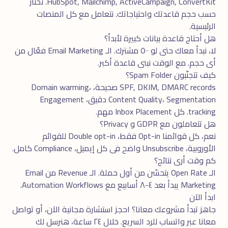
HubSpot, Mailchimp, ActiveCampaign, ConvertKit. نختار
حسب حجم قاعدتك واحتياجاتك. نتعامل مع كل المنصات
الرئيسية.
هل أحتاج قاعدة بيانات كبيرة لأبدأ؟
لا، نبدأ معاك حتى لو ٥٠٠ مشترك. الـ Email Marketing فعّال من
أى حجم. مع الوقت نبنى قاعدة أكبر.
كيف تتجنّبون Spam Folder؟
SPF, DKIM, DMARC records صحيحة، Domain warming،
Content Quality، Segmentation دقيق، Engagement
tracking. كل Inbox Placement مهم.
هل تتعاملون مع GDPR و Privacy؟
نعم، كل قوائمنا Opt-in فقط، Double opt-in للقوائم
الأوروبية، Unsubscribe واضح فى كل إيميل، Compliance كامل.
كم وقت أرى نتائج؟
الـ Open Rate يتحسّن من أول حملة. الـ Revenue من Email
Marketing يبدأ بعد ٤-٨ أسابيع مع Automation Workflows.
ابدأ الآن
جاهز تبدأ مشروعك معانا؟ احجز
استشارة مجانية
الآن، أو تواصل
معانا عبر
واتساب
للرد السريع. خلال ٢٤ ساعة، هنرسل لك