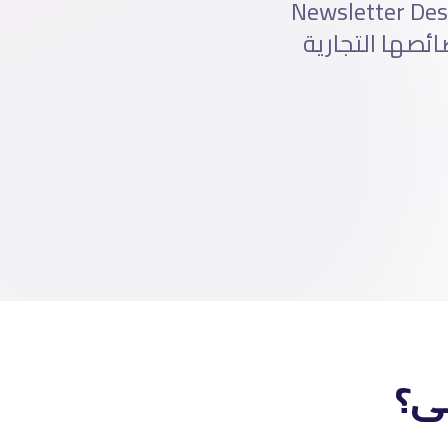
Email Mar احترافية تشمل Newsletter Design، Drip
Automation . دبى لها خصائصها التجارية
بى؟