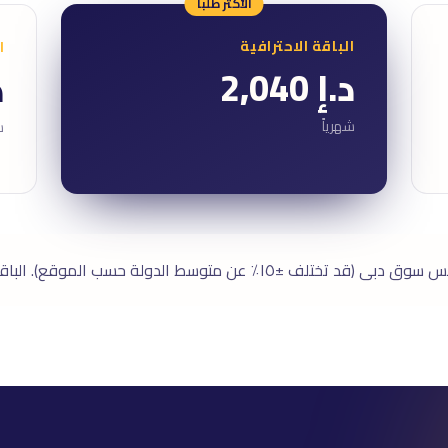
الأكثر طلباً
الباقة الاحترافية
ا
د.إ 2,040
د
شهرياً
ش