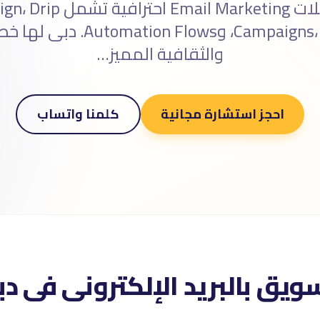
استراتيجيات وحملات keting
Campaigns، Segmentation، وFlows
والثقافية المميز…
احجز استشارة مجانية
كلمنا واتساب
سويق بالبريد الإلكترونى فى د