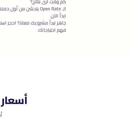
كم وقت أرى نتائج؟
الـ Open Rate يتحسّن من أول حملة. الـ Revenue من Email Marketing يبدأ بعد ٤-٨ أسابيع مع Automation Workflows.
ابدأ الآن
جاهز تبدأ مشروعك معانا؟ احجز
استش
فهم احتياجاتك.
أسعار 
أسعار