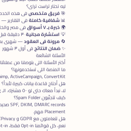
ليه تختار تراست تراى؟
🎯
فريق متخصص
فى هذه الخدمة بـ ٥+ سنوا
📊
شفافية كاملة
فى التقارير —
🌍
خبرة بـ ٧ أسواق
فى مصر والخلي
💡
استشارة مجانية
٣٠ دقيقة قبل البدء
🔄
مرونة فى العقود
— شهرى بدون
✨
ضمان النتائج
فى أول ٣ شهور
الأسئلة الشائعة
أكتر الأسئلة اللى بتوصلنا من عملائنا
ما المنصة اللى تستخدمونها؟
HubSpot, Mailchimp, ActiveCampaign, ConvertKit. نختار حسب حجم قاعدتك واحتيا
هل أحتاج قاعدة بيانات كبيرة لأبدأ؟
لا، نبدأ معاك حتى لو ٥٠٠ مشترك. الـ Email Marketing فعّال من أى حجم. مع الوقت نبنى قاعدة أكبر.
كيف تتجنّبون Spam Folder؟
Placement مهم.
هل تتعاملون مع GDPR و Privacy؟
نعم، كل قوائمنا Opt-in فقط، Double opt-in للقوائم الأوروبية، Unsubscribe واضح فى كل إيميل، Compliance كامل.