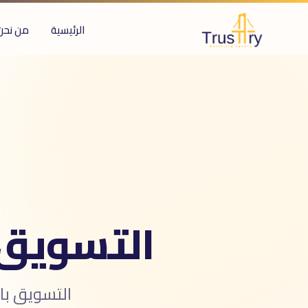
الرئيسية
من نحن
ُعرف أيضاً بـ
لتسويق بالإيميل
سويق بالبريد الإلكترونى
ملات إيميل
email marketin
newslette
شرة بريدية
ريد تسويقى
التسويق ب
التسويق با