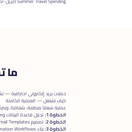
Summer Travel Spending (أبريل-أكتوبر)، GITEX (أكتوبر، B2B Tech). السوق ينمو بـ ١٢٪ سنوياً.
ما ت
حملات بريد إلكترونى احترافية — نشر
كيف نشتغل — العملية الكاملة
عملية شغلنا منظمة، شفافة، وبتركّز 
الخطوة 1:
تحليل قاعدة البيانات وSegmentation
الخطوة 2:
تصميم Email Templates مخصصة
الخطوة 3:
بناء Automation Workflows