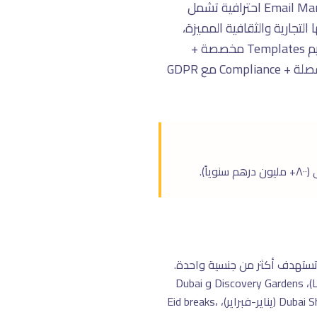
التسويق بالبريد الإلكترونى فى دبى يحتاج فهم خاص للسوق المحلى. استراتيجيات وحملات Email Marketing احترافية تشمل
New، وAutomation Flows. دبى لها خصائصها التجارية والثقافية المميزة،
فالاستراتيجية الناجحة فى دبى تختلف عن باقى المدن. فى تراست تراى، نخصّص الخدمة لـ دبى: تصميم Templates مخصصة +
Subject Line A/B Testing + Segmentation متقدم + Automation Workflows + Analytics مفصلة + Compliance مع GDPR
٩٠٪ سكان دبى أجانب. كل حملة لازم تستهدف أكثر من جنسية واحدة.
مناطق رئيسية: داون تاون دبى وبيزنس باى (الأعمال والـ Luxury)، Marina وJumeirah (السياحة والـ Lifestyle)، Discovery Gardens و Dubai
South (السكن المتوسط)، Deira و Bur Dubai (تراث وتجارة وExpat كثيف). مواسم الذروة: Dubai Shopping Festival (يناير-فبراير)، Eid breaks،