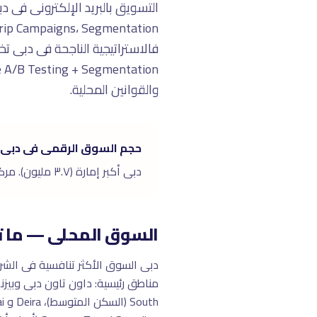
والقوانين المحلية.
حجم السوق الرقمى فى دبى
دبى أكبر إمارة (٣.٧ مليون). مركز الأعمال والسياحة فى الشرق الأوسط. أعلى إنفاق إعلانى رقمى عربى (٨٠٠+ مليون درهم سنوياً).
السوق المحلى — ما ت