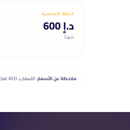
الباقة الأساسية
د.إ 600
شهرياً
ملاحظة عن الأسعار:
الأسعار بـ AED تعكس سوق دبى (قد تختلف ±١٥٪ عن متوسط الدولة حسب الموقع). الباقات شاملة بدون رسوم خفية.