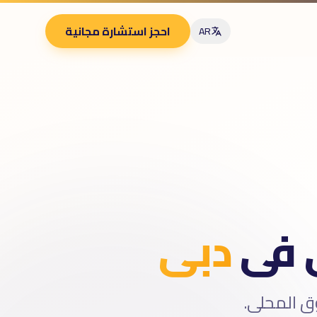
احجز استشارة مجانية
AR
ى فى
دبى
ق المحلى.