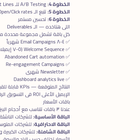
الخطوة 4:
A/B Testing للـ Subject Lines
الخطوة 5:
تتبع الـ Open/Click rates
الخطوة 6:
تحسين مستمر
اللى هتاخده — الـ Deliverables
كل باقة تشمل مجموعة محددة من الـ Deliverables، الكل واضح ومحدد بدو
✅ ٤-٨ Email Campaigns شهرياً
✅ Welcome Sequence (٥-٧ إيميلات)
✅ Abandoned Cart automation
✅ Re-engagement Campaigns
✅ Newsletter شهرى
✅ Dashboard analytics live
النتائج المتوقعة — KPIs قابلة للقياس
الإيميل الأعلى ROI فى التسويق الرقمى ($٤٢ مقابل كل $١). Open Rate ٢٥-٤٠٪، Click Rate ٣-٧٪، Conversion ٢-٥٪.
باقات الأسعار
عندنا ٣ باقات تتناسب مع أحجام البيزنس المختلفة:
الباقة الأساسية:
للشركات الناشئة 
الباقة الاحترافية:
للشركات المتوسطة. تش
الباقة الشاملة:
للشركات الكبيرة والـ Enterprise. كل ما تحتاجه فى مكان واحد + 
الأسعار تختلف حسب البلد والسوق 