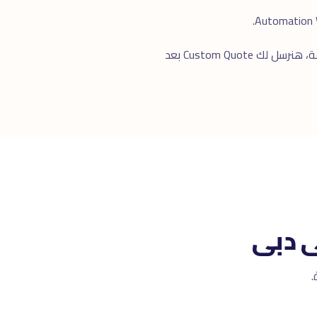
للرد السريع. خلال ٢٤ ساعة، هنرسل لك Custom Quote بعد
ى دبى