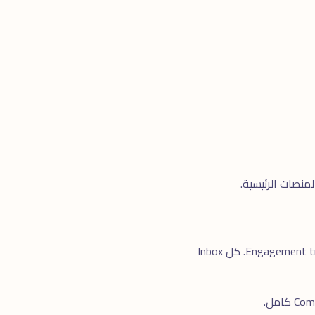
SPF, DKIM, DMARC records صحيحة، Domain warming، Content Quality، Segmentation دقيق، Engagement tracking. كل Inbox