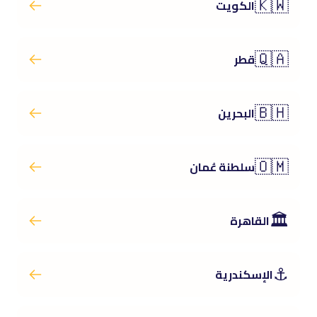
🇰🇼
الكويت
🇶🇦
قطر
🇧🇭
البحرين
🇴🇲
سلطنة عُمان
🏛️
القاهرة
⚓
الإسكندرية