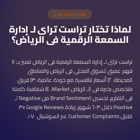
لماذا تراست تراى
لماذا تختار تراست تراى لـ إدارة
السمعة الرقمية فى الرياض؟
تراست تراى لـ إدارة السمعة الرقمية فى الرياض تتميز بـ: ١)
فهم عميق للسوق المحلى فى الرياض والمناطق
المحيطة، ٢) أسعار تنافسية مع جودة عالمية، ٣) فريق
متخصص بخبرة فى الـ الرياض Market، ٤) شفافية كاملة
فى التقارير. تحسين Brand Sentiment من Negative لـ
Positive خلال ٣-٦ شهور. زيادة Google Reviews ٣x.
تقليل Customer Complaints عبر السوشيال ٧٠٪.