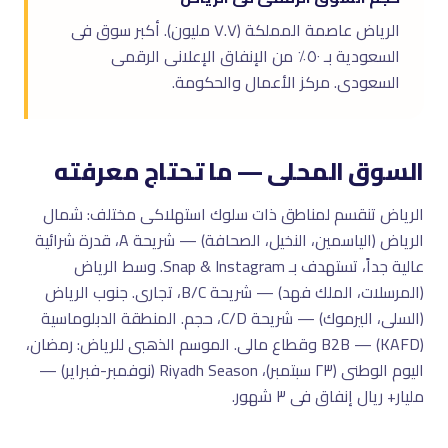
الرياض عاصمة المملكة (٧.٧ مليون). أكبر سوق فى
السعودية بـ ٥٠٪ من الإنفاق الإعلانى الرقمى
السعودى. مركز الأعمال والحكومة.
السوق المحلى — ما تحتاج معرفته
الرياض تنقسم لمناطق ذات سلوك استهلاكى مختلف: شمال
الرياض (الياسمين، النخيل، الصحافة) — شريحة A، قدرة شرائية
عالية جداً، تستهدف بـ Snap & Instagram. وسط الرياض
(المرسلات، الملك فهد) — شريحة B/C، تجارى. جنوب الرياض
(السلى، اليرموك) — شريحة C/D، حجم. المنطقة الدبلوماسية
(KAFD) — B2B وقطاع مالى. الموسم الذهبى للرياض: رمضان،
اليوم الوطنى (٢٣ سبتمبر)، Riyadh Season (نوفمبر-فبراير) —
مليار+ ريال إنفاق فى ٣ شهور.