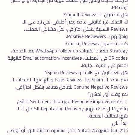
أزمة PR.
هل تحذفون الـ Reviews السلبية؟
لا، الحذف غير قانونى عادة وغير أخلاقى. نحن نرد على الـ
Reviews السلبية بشكل احترافى، نحلّ مشاكل العملاء،
ونحوّلهم لـ Positive Reviewers.
كيف تجمعون Reviews إيجابية؟
Strategy متعدد القنوات: WhatsApp follow-up بعد الخدمة،
QR codes فى المحلات، Email automation، Incentives قانونية
(خصم على المرة الجاية).
هل تتعاملون مع Trolls و Spam Reviews؟
نعم، نحدّد الـ Spam والـ Fake Reviews ونبلّغ عنها للمنصات. الـ
Genuine Negative Reviews نتعامل معاها بشكل احترافى.
كم وقت أرى تحسّن؟
الـ Response improvements فورية. الـ Sentiment تحسّن
واضح خلال ٣-٤ شهور. Reputation Recovery الكامل ٦-١٢
شهر للحالات الصعبة.
ابدأ الآن
جاهز تبدأ مشروعك معانا؟ احجز
استشارة مجانية
الآن، أو تواصل