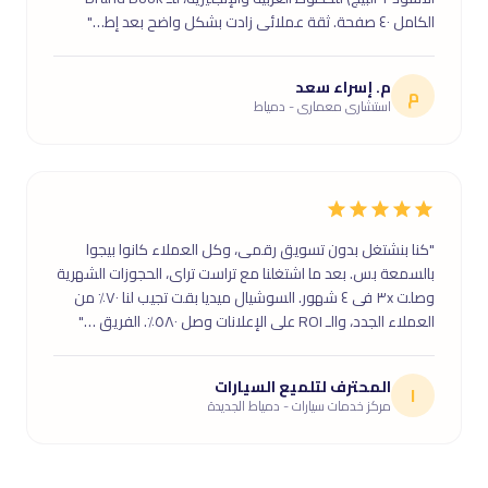
الكامل ٤٠ صفحة. ثقة عملائى زادت بشكل واضح بعد إط…"
م. إسراء سعد
م
استشارى معمارى - دمياط
"كنا بنشتغل بدون تسويق رقمى، وكل العملاء كانوا بيجوا
بالسمعة بس. بعد ما اشتغلنا مع تراست تراى، الحجوزات الشهرية
وصلت ٣x فى ٤ شهور. السوشيال ميديا بقت تجيب لنا ٧٠٪ من
العملاء الجدد، والـ ROI على الإعلانات وصل ٥٨٠٪. الفريق …"
المحترف لتلميع السيارات
ا
مركز خدمات سيارات - دمياط الجديدة