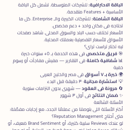
الباقة الاحترافية:
للشركات المتوسطة. تشمل كل الباقة
الأساسية + Features متقدمة.
الباقة الشاملة:
للشركات الكبيرة والـ Enterprise. كل ما
تحتاجه فى مكان واحد + دعم مخصص.
الأسعار تختلف حسب البلد والسوق المحلى. شاهد
صفحات
الأسواق
للأسعار التفصيلية بعملتك المحلية.
ليه تختار تراست تراى؟
🎯
فريق متخصص
فى هذه الخدمة بـ ٥+ سنوات خبرة
📊
شفافية كاملة
فى التقارير — مفيش مفاجآت أو رسوم
خفية
🌍
خبرة بـ ٧ أسواق
فى مصر والخليج العربى
💡
استشارة مجانية
٣٠ دقيقة قبل البدء
🔄
مرونة فى العقود
— شهرى بدون التزامات سنوية
✨
ضمان النتائج
فى أول ٣ شهور
الأسئلة الشائعة
أكتر الأسئلة اللى بتوصلنا من عملائنا الجدد، مع إجابات مفصّلة:
متى أحتاج Reputation Management؟
لو عندك Reviews سلبية كتيرة، أو Brand Sentiment ضعيف، أو
شركتك جديدة وعاوز تبنى سمعة قوية من البداية. أو لو حصل