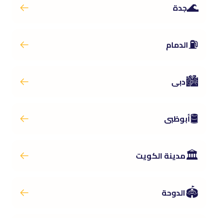
🌊
جدة
⛽
الدمام
🏙️
دبى
🛢️
أبوظبى
🏛️
مدينة الكويت
🏟️
الدوحة