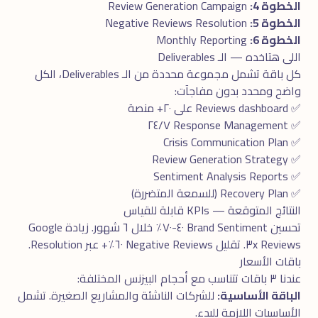
الخطوة 4:
Review Generation Campaign
الخطوة 5:
Negative Reviews Resolution
الخطوة 6:
Monthly Reporting
اللى هتاخده — الـ Deliverables
كل باقة تشمل مجموعة محددة من الـ Deliverables، الكل
واضح ومحدد بدون مفاجآت:
✅ Reviews dashboard على ٢٠+ منصة
✅ Response Management ٢٤/٧
✅ Crisis Communication Plan
✅ Review Generation Strategy
✅ Sentiment Analysis Reports
✅ Recovery Plan (للسمعة المتضررة)
النتائج المتوقعة — KPIs قابلة للقياس
تحسين Brand Sentiment ٤٠-٧٠٪ خلال ٦ شهور. زيادة Google
Reviews ٣x. تقليل Negative Reviews ٦٠٪+ عبر Resolution.
باقات الأسعار
عندنا ٣ باقات تتناسب مع أحجام البيزنس المختلفة:
الباقة الأساسية:
للشركات الناشئة والمشاريع الصغيرة. تشمل
الأساسيات اللازمة للبدء.