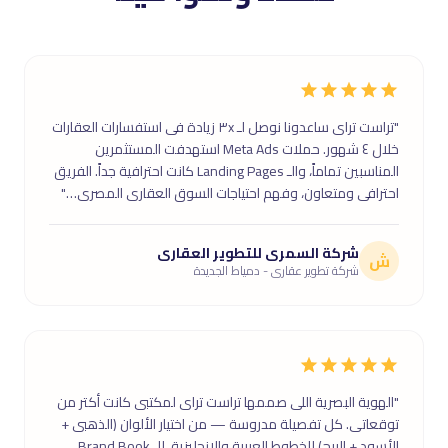
"تراست تراى ساعدونا نوصل لـ ٣x زيادة فى استفسارات العقارات
خلال ٤ شهور. حملات Meta Ads استهدفت المستثمرين
المناسبين تماماً، والـ Landing Pages كانت احترافية جداً. الفريق
احترافى ومتعاون، وفهم احتياجات السوق العقارى المصرى…"
شركة السمرى للتطوير العقارى
ش
شركة تطوير عقارى - دمياط الجديدة
"الهوية البصرية اللى صممها تراست تراى لمكتبى كانت أكتر من
توقعاتى. كل تفصيلة مدروسة — من اختيار الألوان (الذهبى +
الأسود + البيج) للخطوط العربية والإنجليزية، للـ Brand Book