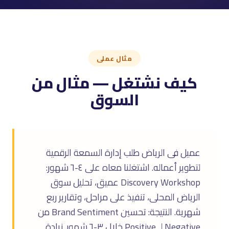
مثال عملى
كيف نشتغل — مثال من
السوق
عميل فى الرياض طلب إدارة السمعة الرقمية
لتطوير أعماله. اشتغلنا معاه على ٤-٦ شهور:
Discovery Workshop عميق، تحليل سوق
الرياض المحلى، تنفيذ على مراحل، وتقارير ربع
شهرية. النتيجة: تحسين Brand Sentiment من
Negative لـ Positive خلال ٣-٦ شهور. زيادة