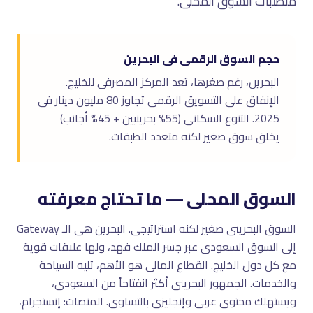
متطلبات السوق المحلى.
حجم السوق الرقمى فى البحرين
البحرين، رغم صغرها، تعد المركز المصرفى للخليج.
الإنفاق على التسويق الرقمى تجاوز 80 مليون دينار فى
2025. التنوع السكانى (55% بحرينيين + 45% أجانب)
يخلق سوق صغير لكنه متعدد الطبقات.
السوق المحلى — ما تحتاج معرفته
السوق البحرينى صغير لكنه استراتيجى. البحرين هى الـ Gateway
إلى السوق السعودى عبر جسر الملك فهد، ولها علاقات قوية
مع كل دول الخليج. القطاع المالى هو الأهم، تليه السياحة
والخدمات. الجمهور البحرينى أكثر انفتاحاً من السعودى،
ويستهلك محتوى عربى وإنجليزى بالتساوى. المنصات: إنستجرام،