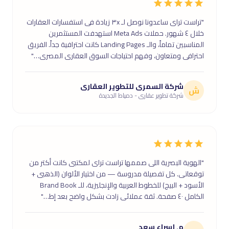
"تراست تراى ساعدونا نوصل لـ ٣x زيادة فى استفسارات العقارات
خلال ٤ شهور. حملات Meta Ads استهدفت المستثمرين
المناسبين تماماً، والـ Landing Pages كانت احترافية جداً. الفريق
احترافى ومتعاون، وفهم احتياجات السوق العقارى المصرى…"
شركة السمرى للتطوير العقارى
ش
شركة تطوير عقارى - دمياط الجديدة
"الهوية البصرية اللى صممها تراست تراى لمكتبى كانت أكتر من
توقعاتى. كل تفصيلة مدروسة — من اختيار الألوان (الذهبى +
الأسود + البيج) للخطوط العربية والإنجليزية، للـ Brand Book
الكامل ٤٠ صفحة. ثقة عملائى زادت بشكل واضح بعد إط…"
م. إسراء سعد