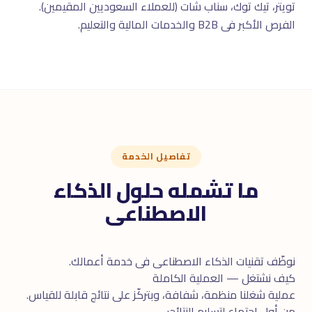
تويتر، تيك توك، سناب شات (للعملاء السعوديين المقيمين).
الفرص الأكبر فى B2B والخدمات المالية والتعليم.
تفاصيل الخدمة
ما تشمله حلول الذكاء
الاصطناعى
نوظّف تقنيات الذكاء الاصطناعى فى خدمة أعمالك.
كيف نشتغل — العملية الكاملة
عملية شغلنا منظمة، شفافة، وبتركّز على نتائج قابلة للقياس.
من أول اجتماع لتسليم النتائج: