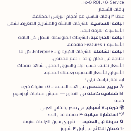
Service ٥٠٪. ROI ٥-١٠x.
باقات الأسعار
عندنا ٣ باقات تتناسب مع أحجام البيزنس المختلفة:
الباقة الأساسية:
للشركات الناشئة والمشاريع الصغيرة. تشمل
الأساسيات اللازمة للبدء.
الباقة الاحترافية:
للشركات المتوسطة. تشمل كل الباقة
الأساسية + Features متقدمة.
الباقة الشاملة:
للشركات الكبيرة والـ Enterprise. كل ما
تحتاجه فى مكان واحد + دعم مخصص.
الأسعار تختلف حسب البلد والسوق المحلى. شاهد
صفحات
الأسواق
للأسعار التفصيلية بعملتك المحلية.
ليه تختار تراست تراى؟
🎯
فريق متخصص
فى هذه الخدمة بـ ٥+ سنوات خبرة
📊
شفافية كاملة
فى التقارير — مفيش مفاجآت أو رسوم
خفية
🌍
خبرة بـ ٧ أسواق
فى مصر والخليج العربى
💡
استشارة مجانية
٣٠ دقيقة قبل البدء
🔄
مرونة فى العقود
— شهرى بدون التزامات سنوية
✨
ضمان النتائج
فى أول ٣ شهور