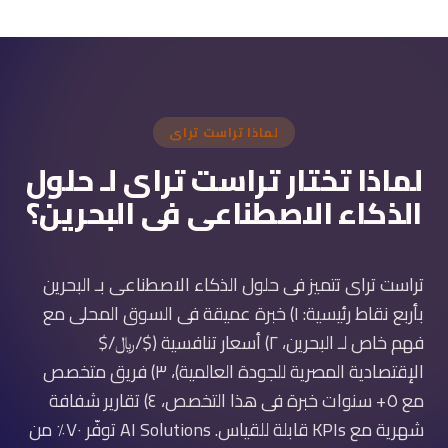
لماذا تراست تراى
لماذا تختار تراست تراى لـ حلول
الذكاء الاصطناعى فى البحرين؟
تراست تراى تتميز فى حلول الذكاء الاصطناعى بـ البحرين
بأربع نقاط رئيسية: ١) خبرة عميقة فى السوق المحلى مع
فهم خاص لـ البحرين، ٢) أسعار تنافسية ($/﷼/$
الإقتصادية المصرية للجودة العالمية)، ٣) فريق متخصص
مع ٥+ سنوات خبرة فى هذا التخصص، ٤) تقارير شفافة
شهرية مع KPIs قابلة للقياس. AI Solutions توفّر ٧٠٪ من