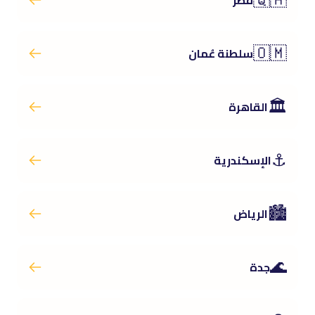
🇴🇲
سلطنة عُمان
🏛️
القاهرة
⚓
الإسكندرية
🏙️
الرياض
🌊
جدة