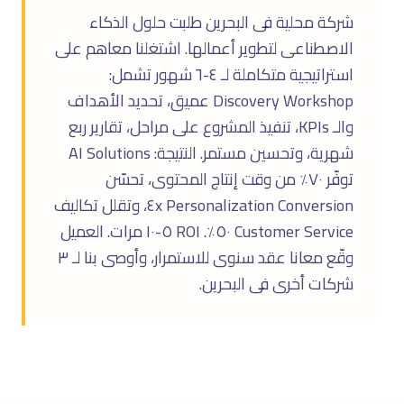
شركة محلية فى البحرين طلبت حلول الذكاء
الاصطناعى لتطوير أعمالها. اشتغلنا معاهم على
استراتيجية متكاملة لـ ٤-٦ شهور تشمل:
Discovery Workshop عميق، تحديد الأهداف
والـ KPIs، تنفيذ المشروع على مراحل، تقارير ربع
شهرية، وتحسين مستمر. النتيجة: AI Solutions
توفّر ٧٠٪ من وقت إنتاج المحتوى، تحسّن
Personalization Conversion ٤x، وتقلل تكاليف
Customer Service ٥٠٪. ROI ٥-١٠ مرات. العميل
وقّع معانا عقد سنوى للاستمرار، وأوصى بنا لـ ٣
شركات أخرى فى البحرين.