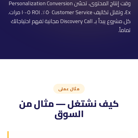
وقت إنتاج المحتوى، تحسّن Personalization Conversion
٤x، وتقلل تكاليف Customer Service ٥٠٪. ROI ٥-١٠ مرات.
كل مشروع يبدأ بـ Discovery Call مجانية لفهم احتياجاتك
تماماً.
مثال عملى
كيف نشتغل — مثال من
السوق