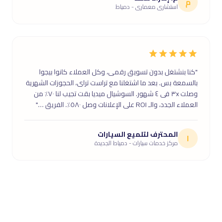
م
استشارى معمارى - دمياط
"كنا بنشتغل بدون تسويق رقمى، وكل العملاء كانوا بيجوا
بالسمعة بس. بعد ما اشتغلنا مع تراست تراى، الحجوزات الشهرية
وصلت ٣x فى ٤ شهور. السوشيال ميديا بقت تجيب لنا ٧٠٪ من
العملاء الجدد، والـ ROI على الإعلانات وصل ٥٨٠٪. الفريق …"
المحترف لتلميع السيارات
ا
مركز خدمات سيارات - دمياط الجديدة