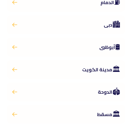
⛽
الدمام
🏙️
دبى
🛢️
أبوظبى
🏛️
مدينة الكويت
🏟️
الدوحة
🏛️
مسقط