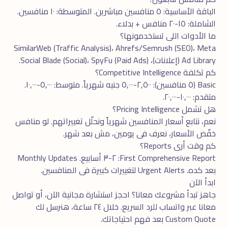
الباقة الأساسية: ٥ منافسين مباشرين. المتوسطة: ١٠ منافسين.
الشاملة: ١٥-٢٠ منافس + بدلاء.
ما الأدوات اللى تستخدمونها؟
SimilarWeb (Traffic Analysis)، Ahrefs/Semrush (SEO)، Meta
Ad Library (إعلانات)، Social Blade (Social)، SpyFu (Paid Ads).
كم تكلفة Competitive Intelligence؟
Basic (٥ منافسين): ٢,٥٠٠-٥,٠٠٠ جنيه شهرياً. متوسط: ٥,٠٠٠-١٠,٠٠٠.
متقدم: ١٠,٠٠٠-٢٠,٠٠٠.
هل تشمل Pricing Intelligence؟
نعم، نتابع أسعار المنافسين شهرياً ونحلّل تغييراتهم. لو منافس
خفّض الأسعار، نعرف فى يومين، مش بعد شهر.
كم وقت أرى Reports؟
First Comprehensive Report: ٢-٣ أسابيع. Monthly Updates
بعد كده. Urgent Alerts لتغييرات كبيرة فى المنافسين.
ابدأ الآن
جاهز تبدأ مشروعك معانا؟ احجز
استشارة مجانية
الآن، أو تواصل
معانا عبر
واتساب
للرد السريع. خلال ٢٤ ساعة، هنرسل لك
Custom Quote بعد فهم احتياجاتك.