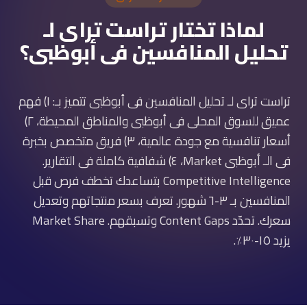
لماذا تختار تراست تراى لـ
تحليل المنافسين فى أبوظبى؟
تراست تراى لـ تحليل المنافسين فى أبوظبى تتميز بـ: ١) فهم
عميق للسوق المحلى فى أبوظبى والمناطق المحيطة، ٢)
أسعار تنافسية مع جودة عالمية، ٣) فريق متخصص بخبرة
فى الـ أبوظبى Market، ٤) شفافية كاملة فى التقارير.
Competitive Intelligence بتساعدك تخطف فرص قبل
المنافسين بـ ٣-٦ شهور. تعرف بسعر منتجاتهم وتعديل
سعرك. تحدّد Content Gaps وتسبقهم. Market Share
يزيد ١٥-٣٠٪.