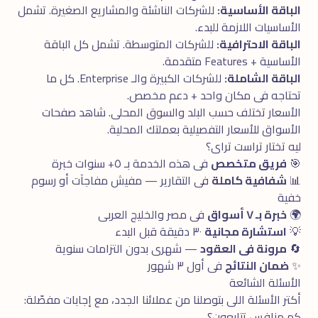
الباقة الأساسية:
للشركات الناشئة والمشاريع الصغيرة. تشمل
الأساسيات اللازمة للبدء.
الباقة الاحترافية:
للشركات المتوسطة. تشمل كل الباقة
الأساسية + Features متقدمة.
الباقة الشاملة:
للشركات الكبيرة والـ Enterprise. كل ما
تحتاجه فى مكان واحد + دعم مخصص.
الأسعار تختلف حسب البلد والسوق المحلى. شاهد
صفحات
الأسواق
للأسعار التفصيلية بعملتك المحلية.
ليه تختار تراست تراى؟
🎯
فريق متخصص
فى هذه الخدمة بـ ٥+ سنوات خبرة
📊
شفافية كاملة
فى التقارير — مفيش مفاجآت أو رسوم
خفية
🌍
خبرة بـ ٧ أسواق
فى مصر والخليج العربى
💡
استشارة مجانية
٣٠ دقيقة قبل البدء
🔄
مرونة فى العقود
— شهرى بدون التزامات سنوية
✨
ضمان النتائج
فى أول ٣ شهور
الأسئلة الشائعة
أكتر الأسئلة اللى بتوصلنا من عملائنا الجدد، مع إجابات مفصّلة:
كم منافس تتابعون؟