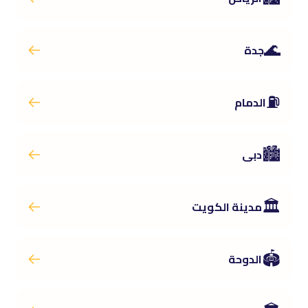
🌊
جدة
⛽
الدمام
🏙️
دبى
🏛️
مدينة الكويت
🏟️
الدوحة