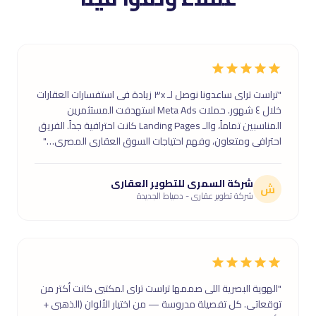
"تراست تراى ساعدونا نوصل لـ ٣x زيادة فى استفسارات العقارات
خلال ٤ شهور. حملات Meta Ads استهدفت المستثمرين
المناسبين تماماً، والـ Landing Pages كانت احترافية جداً. الفريق
احترافى ومتعاون، وفهم احتياجات السوق العقارى المصرى…"
شركة السمرى للتطوير العقارى
ش
شركة تطوير عقارى - دمياط الجديدة
"الهوية البصرية اللى صممها تراست تراى لمكتبى كانت أكتر من
توقعاتى. كل تفصيلة مدروسة — من اختيار الألوان (الذهبى +