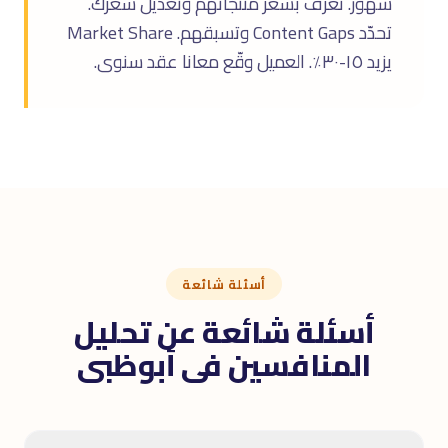
شهور. تعرف بسعر منتجاتهم وتعديل سعرك.
تحدّد Content Gaps وتسبقهم. Market Share
يزيد ١٥-٣٠٪. العميل وقّع معانا عقد سنوى.
أسئلة شائعة
أسئلة شائعة عن تحليل
المنافسين فى أبوظبى