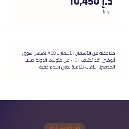
د.إ 10,450
شهرياً
ملاحظة عن الأسعار:
الأسعار بـ AED تعكس سوق
أبوظبى (قد تختلف ±١٥٪ عن متوسط الدولة حسب
الموقع). الباقات شاملة بدون رسوم خفية.
لماذا تراست تراى