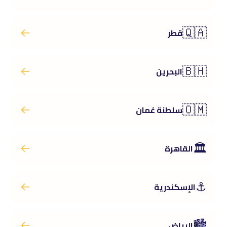
🇶🇦
قطر
🇧🇭
البحرين
🇴🇲
سلطنة عُمان
🏛️
القاهرة
⚓
الإسكندرية
🏙️
الرياض