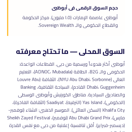
حجم السوق الرقمى فى أبوظبى
أبوظبى عاصمة الإمارات (١.٥ مليون). مركز الحكومة
والقطاع الحكومى والـ Sovereign Wealth.
السوق المحلى — ما تحتاج معرفته
أبوظبى أكثر هدوءاً ورسمية من دبى. القطاعات الواعدة:
الحكومى والـ B2G، الطاقة (ADNOC، Mubadala)، التعليم
العالى (NYU Abu Dhabi، Sorbonne)، الثقافة (Louvre Abu
Dhabi، Guggenheim القادم)، السياحة الثقافية، Banking
والصناديق السيادية. مناطق: الكورنيش وأبوظبى الوسطى
(الحكومى)، Yas Island (الترفيه)، Saadiyat (الثقافة الفاخرة)،
Khalifa City (السكن العائلى). الموسم الذهبى: الشتاء (نوفمبر-
مارس)، Abu Dhabi Grand Prix (نوفمبر)، Sheikh Zayed Festival
(ديسمبر-فبراير). أقل تنافسية إعلانية من دبى مع نفس القدرة