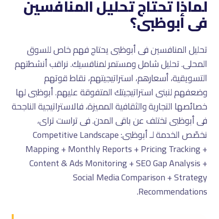
لماذا تحتاج تحليل المنافسين
فى أبوظبى؟
تحليل المنافسين فى أبوظبى يحتاج فهم خاص للسوق
المحلى. تحليل شامل ومستمر لمنافسيك. نراقب أنشطتهم
التسويقية، أسعارهم، استراتيجيتهم، نقاط قوتهم
وضعفهم لنبنى استراتيجيتك المتفوقة عليهم. أبوظبى لها
خصائصها التجارية والثقافية المميزة، فالاستراتيجية الناجحة
فى أبوظبى تختلف عن باقى المدن. فى تراست تراى،
نخصّص الخدمة لـ أبوظبى: Competitive Landscape
Mapping + Monthly Reports + Pricing Tracking +
Content & Ads Monitoring + SEO Gap Analysis +
Social Media Comparison + Strategy
Recommendations.