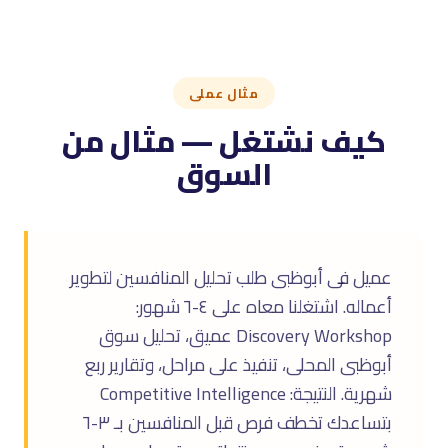
مثال عملى
كيف نشتغل — مثال من
السوق
عميل فى أبوظبى طلب تحليل المنافسين لتطوير
أعماله. اشتغلنا معاه على ٤-٦ شهور:
Discovery Workshop عميق، تحليل سوق
أبوظبى المحلى، تنفيذ على مراحل، وتقارير ربع
شهرية. النتيجة: Competitive Intelligence
بتساعدك تخطف فرص قبل المنافسين بـ ٣-٦