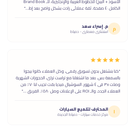
الأسود + البيج) للخطوط العربية والإنجليزية، للـ Brand Book
الكامل ٤٠ صفحة. ثقة عملائى زادت بشكل واضح بعد إط…"
م. إسراء سعد
م
استشارى معمارى - دمياط
"كنا بنشتغل بدون تسويق رقمى، وكل العملاء كانوا بيجوا
بالسمعة بس. بعد ما اشتغلنا مع تراست تراى، الحجوزات الشهرية
وصلت ٣x فى ٤ شهور. السوشيال ميديا بقت تجيب لنا ٧٠٪ من
العملاء الجدد، والـ ROI على الإعلانات وصل ٥٨٠٪. الفريق …"
المحترف لتلميع السيارات
ا
مركز خدمات سيارات - دمياط الجديدة