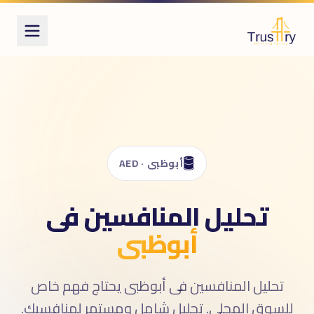
ُعرف أيضاً بـ
حليل المنافسين
competitor analysi
راسة المنافسين
competitive intelligenc
🛢️
أبوظبى · AED
تحليل المنافسين فى
أبوظبى
تحليل المنافسين فى أبوظبى يحتاج فهم خاص
للسوق المحلى. تحليل شامل ومستمر لمنافسيك.