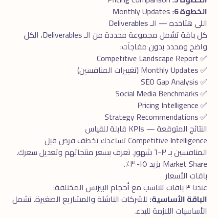
الخطوة 6:
Monthly Updates
اللى هتاخده — الـ Deliverables
كل باقة تشمل مجموعة محددة من الـ Deliverables، الكل
واضح ومحدد بدون مفاجآت:
✅ Competitive Landscape Report
✅ Monthly Updates (تغييرات المنافسين)
✅ SEO Gap Analysis
✅ Social Media Benchmarks
✅ Pricing Intelligence
✅ Strategy Recommendations
النتائج المتوقعة — KPIs قابلة للقياس
Competitive Intelligence تساعدك تخطف فرص قبل
المنافسين بـ ٣-٦ شهور. تعرف بسعر منتجاتهم وتعديل سعرك.
Market Share يزيد ١٥-٣٠٪.
باقات الأسعار
عندنا ٣ باقات تتناسب مع أحجام البيزنس المختلفة:
الباقة الأساسية:
للشركات الناشئة والمشاريع الصغيرة. تشمل
الأساسيات اللازمة للبدء.