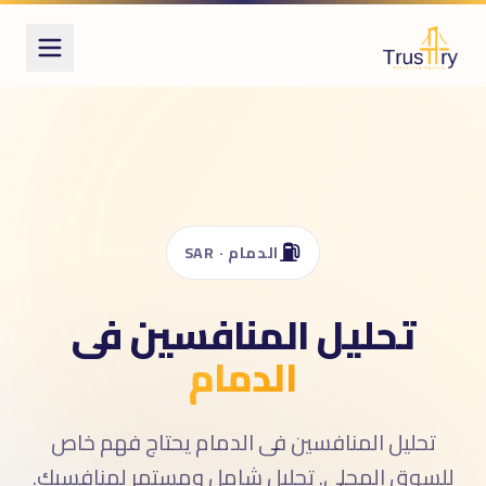
ُعرف أيضاً بـ
حليل المنافسين
competitor analysi
راسة المنافسين
competitive intelligenc
⛽
الدمام · SAR
تحليل المنافسين فى
الدمام
تحليل المنافسين فى الدمام يحتاج فهم خاص
للسوق المحلى. تحليل شامل ومستمر لمنافسيك.