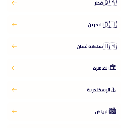
🇶🇦
قطر
🇧🇭
البحرين
🇴🇲
سلطنة عُمان
🏛️
القاهرة
⚓
الإسكندرية
🏙️
الرياض