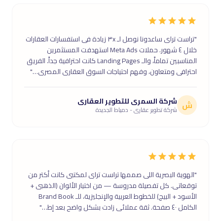
"تراست تراى ساعدونا نوصل لـ ٣x زيادة فى استفسارات العقارات
خلال ٤ شهور. حملات Meta Ads استهدفت المستثمرين
المناسبين تماماً، والـ Landing Pages كانت احترافية جداً. الفريق
احترافى ومتعاون، وفهم احتياجات السوق العقارى المصرى…"
شركة السمرى للتطوير العقارى
ش
شركة تطوير عقارى - دمياط الجديدة
"الهوية البصرية اللى صممها تراست تراى لمكتبى كانت أكتر من
توقعاتى. كل تفصيلة مدروسة — من اختيار الألوان (الذهبى +
الأسود + البيج) للخطوط العربية والإنجليزية، للـ Brand Book
الكامل ٤٠ صفحة. ثقة عملائى زادت بشكل واضح بعد إط…"