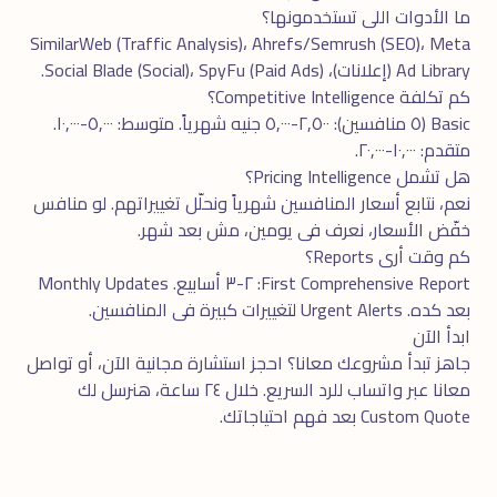
ما الأدوات اللى تستخدمونها؟
SimilarWeb (Traffic Analysis)، Ahrefs/Semrush (SEO)، Meta
Ad Library (إعلانات)، Social Blade (Social)، SpyFu (Paid Ads).
كم تكلفة Competitive Intelligence؟
Basic (٥ منافسين): ٢,٥٠٠-٥,٠٠٠ جنيه شهرياً. متوسط: ٥,٠٠٠-١٠,٠٠٠.
متقدم: ١٠,٠٠٠-٢٠,٠٠٠.
هل تشمل Pricing Intelligence؟
نعم، نتابع أسعار المنافسين شهرياً ونحلّل تغييراتهم. لو منافس
خفّض الأسعار، نعرف فى يومين، مش بعد شهر.
كم وقت أرى Reports؟
First Comprehensive Report: ٢-٣ أسابيع. Monthly Updates
بعد كده. Urgent Alerts لتغييرات كبيرة فى المنافسين.
ابدأ الآن
جاهز تبدأ مشروعك معانا؟ احجز
استشارة مجانية
الآن، أو تواصل
معانا عبر
واتساب
للرد السريع. خلال ٢٤ ساعة، هنرسل لك
Custom Quote بعد فهم احتياجاتك.