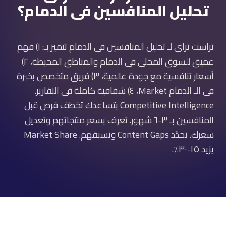
تحليل المنافسين فى الدمام؟
تراست تراى لـ تحليل المنافسين فى الدمام تتميز بـ: ١) فهم
عميق للسوق المحلى فى الدمام والمناطق المحيطة، ٢)
أسعار تنافسية مع جودة عالمية، ٣) فريق متخصص بخبرة
فى الـ الدمام Market، ٤) شفافية كاملة فى التقارير.
Competitive Intelligence بتساعدك تخطف فرص قبل
المنافسين بـ ٣-٦ شهور. تعرف بسعر منتجاتهم وتعديل
سعرك. تحدّد Content Gaps وتسبقهم. Market Share
يزيد ١٥-٣٠٪.