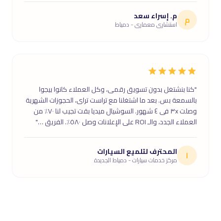
م. إسراء سعد
م
استشارى معمارى - دمياط
"كنا بنشتغل بدون تسويق رقمى، وكل العملاء كانوا بيجوا
بالسمعة بس. بعد ما اشتغلنا مع تراست تراى، الحجوزات الشهرية
وصلت ٣x فى ٤ شهور. السوشيال ميديا بقت تجيب لنا ٧٠٪ من
العملاء الجدد، والـ ROI على الإعلانات وصل ٥٨٠٪. الفريق …"
المحترف لتلميع السيارات
ا
مركز خدمات سيارات - دمياط الجديدة