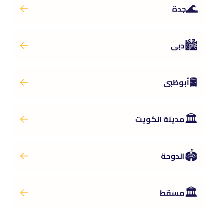
🌊
جدة
🏙️
دبى
🛢️
أبوظبى
🏛️
مدينة الكويت
🏟️
الدوحة
🏛️
مسقط