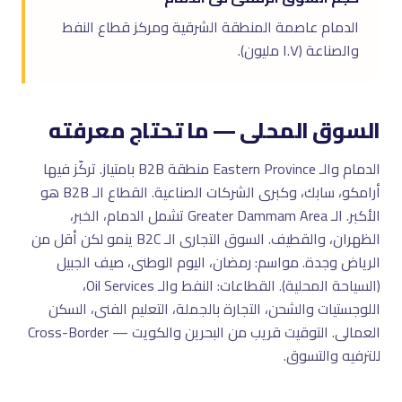
الدمام عاصمة المنطقة الشرقية ومركز قطاع النفط
والصناعة (١.٧ مليون).
السوق المحلى — ما تحتاج معرفته
الدمام والـ Eastern Province منطقة B2B بامتياز. تركّز فيها
أرامكو، سابك، وكبرى الشركات الصناعية. القطاع الـ B2B هو
الأكبر. الـ Greater Dammam Area تشمل الدمام، الخبر،
الظهران، والقطيف. السوق التجارى الـ B2C ينمو لكن أقل من
الرياض وجدة. مواسم: رمضان، اليوم الوطنى، صيف الجبيل
(السياحة المحلية). القطاعات: النفط والـ Oil Services،
اللوجستيات والشحن، التجارة بالجملة، التعليم الفنى، السكن
العمالى. التوقيت قريب من البحرين والكويت — Cross-Border
للترفيه والتسوق.