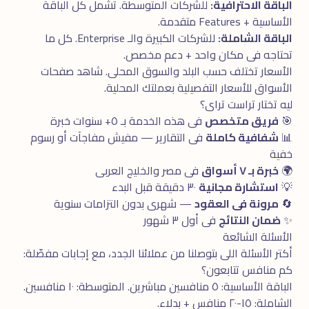
الباقة الاحترافية:
للشركات المتوسطة. تشمل كل الباقة
الأساسية + Features متقدمة.
الباقة الشاملة:
للشركات الكبيرة والـ Enterprise. كل ما
تحتاجه فى مكان واحد + دعم مخصص.
الأسعار تختلف حسب البلد والسوق المحلى. شاهد
صفحات
الأسواق
للأسعار التفصيلية بعملتك المحلية.
ليه تختار تراست تراى؟
🎯
فريق متخصص
فى هذه الخدمة بـ ٥+ سنوات خبرة
📊
شفافية كاملة
فى التقارير — مفيش مفاجآت أو رسوم
خفية
🌍
خبرة بـ ٧ أسواق
فى مصر والخليج العربى
💡
استشارة مجانية
٣٠ دقيقة قبل البدء
🔄
مرونة فى العقود
— شهرى بدون التزامات سنوية
✨
ضمان النتائج
فى أول ٣ شهور
الأسئلة الشائعة
أكتر الأسئلة اللى بتوصلنا من عملائنا الجدد، مع إجابات مفصّلة:
كم منافس تتابعون؟
الباقة الأساسية: ٥ منافسين مباشرين. المتوسطة: ١٠ منافسين.
الشاملة: ١٥-٢٠ منافس + بدلاء.