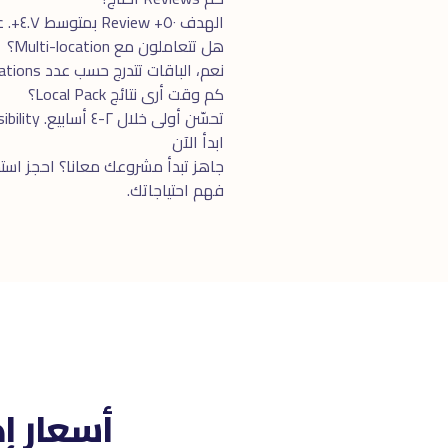
الهدف ٥٠+ Review بمتوسط ٤.٧+. عندنا Strategy قانونية لجمع Reviews من العملاء الحاليين.
هل تتعاملون مع Multi-location؟
نعم، الباقات تتدرج حسب عدد Locations. سلسلة مطاعم أو وكيل عقارى بـ ١٠+ Locations يحصل على Discount.
كم وقت أرى نتائج Local Pack؟
تحسّن أولى خلال ٢-٤ أسابيع. Local Pack 3-Pack visibility الكاملة فى ٣-٦ شهور.
ابدأ الآن
جاهز تبدأ مشروعك معانا؟ احجز
استش
فهم احتياجاتك.
أسعار إ