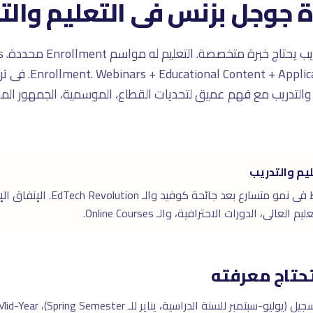
رة جوجل بزنس فى التعليم والت
Awareness لـ eminders
يم والتدريب
لى، الدورات الاحترافية، والـ Online Courses.
حتاج معرفته