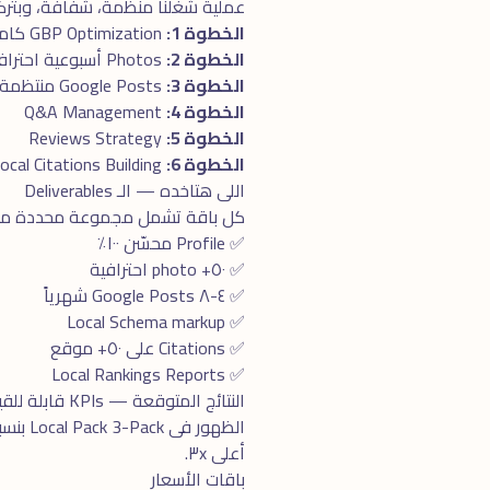
عملية شغلنا منظمة، شفافة، وبتركّز 
الخطوة 1:
GBP Optimization كامل
الخطوة 2:
Photos أسبوعية احترافية
الخطوة 3:
Google Posts منتظمة
الخطوة 4:
Q&A Management
الخطوة 5:
Reviews Strategy
الخطوة 6:
Local Citations Building
اللى هتاخده — الـ Deliverables
كل باقة تشمل مجموعة محددة من الـ Deliverables، الكل واضح ومحدد بدو
✅ Profile محسّن ١٠٠٪
✅ ٥٠+ photo احترافية
✅ ٤-٨ Google Posts شهرياً
✅ Local Schema markup
✅ Citations على ٥٠+ موقع
✅ Local Rankings Reports
النتائج المتوقعة — KPIs قابلة للقياس
أعلى ٣x.
باقات الأسعار