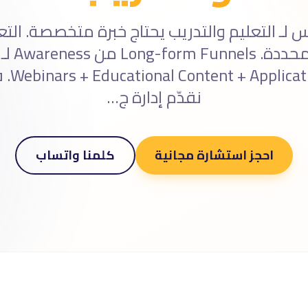
س لـ التعليم والتدريب يحتاج خبرة متخصصة. الت
minders
نقدّم إدارة ج…
احجز استشارة مجانية
كلمنا واتساب