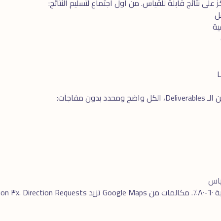
على نتائج قابلة للقياس. من أول اجتماع لتسليم النتائج:
ن مفاجآت: