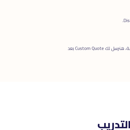
للرد السريع. خلال ٢٤ ساعة، هنرسل لك Custom Quote بعد
لتدريب