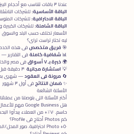
عندنا ٣ باقات تتناسب مع أحجام البيزنس المختلفة:
الباقة الأساسية:
للشركات الناشئة 
الباقة الاحترافية:
للشركات المتوسطة. تش
الباقة الشاملة:
للشركات الكبيرة والـ Enterprise. كل ما تحتاجه فى مكان واحد + 
الأسعار تختلف حسب البلد والسوق 
ليه تختار تراست تراى؟
🎯
فريق متخصص
فى هذه الخدمة بـ ٥+ سنوا
📊
شفافية كاملة
فى التقارير —
🌍
خبرة بـ ٧ أسواق
فى مصر والخلي
💡
استشارة مجانية
٣٠ دقيقة قبل البدء
🔄
مرونة فى العقود
— شهرى بدون
✨
ضمان النتائج
فى أول ٣ شهور
الأسئلة الشائعة
أكتر الأسئلة اللى بتوصلنا من عملائنا
هل Google Business مهم للأعمال المحلية؟
حاسم. ٧٠٪+ من العملاء يبدأوا البحث عن خدمة محلية على Google Maps. Profile ضعيف = خسارة معظم العملاء قبل ما يشوفوا موقعك.
كم Photos أحتاج فى Profile؟
٥٠+ Photo احترافية. صور المحل/المكتب، الموظفين، المنتجات/الخدمات، عملاء سعداء. تحديث شهرى بـ ٥-١٠ صور جديدة.
كم Reviews أحتاج؟