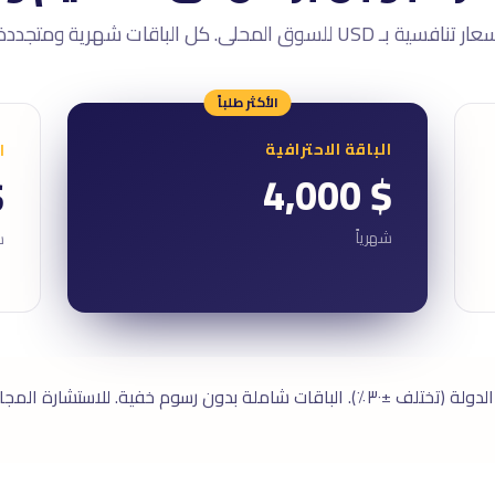
 تنافسية بـ USD للسوق المحلى. كل الباقات شهرية ومتجددة.
الأكثر طلباً
الباقة الاحترافية
ا
$ 4,000
00
شهرياً
ش
الأسعار تعتمد على الدولة (تختلف ±٣٠٪). الباقات شاملة بدون رسوم خفي