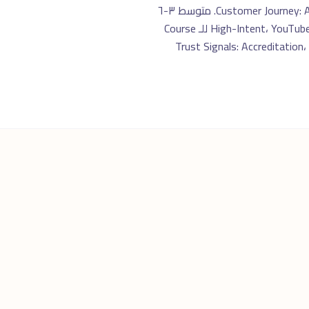
Customer Journey: Awareness → Research (Reviews + Comparisons) → Open Day/Webinar → Application → Enrollment. متوسط ٣-٦
شهور من First Touch لـ Enrollment. القنوات: Facebook + Instagram للـ Awareness، Google Search للـ High-Intent، YouTube للـ Course
Trust Signals: Accreditation، Faculty Credential،