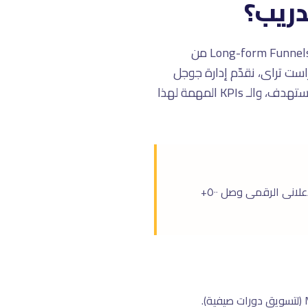
دريب؟
إدارة جوجل بزنس لـ التعليم والتدريب يحتاج خبرة متخصصة. التعليم له مواسم Enrollment محددة. Long-form Funnels من
Enrollment. Webinars + Educational Content + Application R. فى تراست تراى، نقدّم إدارة جوجل
بزنس مخصصة لاحتياجات التعليم والتدريب مع فهم عميق لتحديات القطاع، الموسمية، الجمهور المستهدف، والـ KPIs المهمة لهذا
قطاع التعليم فى الشرق الأوسط فى نمو متسارع بعد جائحة كوفيد والـ EdTech Revolution. الإنفاق الإعلانى الرقمى وصل ٥٠٠+
قطاع التعليم له مواسم محددة: التسجيل (يوليو-سبتمبر للسنة الدراسية، يناير للـ Spring Semester)، Mid-Year (لتسويق دورات صيفية).