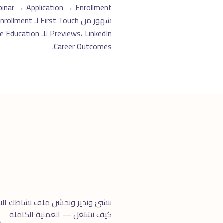
Career Outcomes.
ننشئ وندير ونحسّن ملف نشاطك التجارى على s
كيف نشتغل — العملية الكاملة