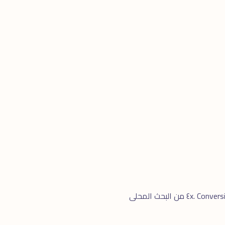
الظهور فى Local Pack 3-Pack بنسبة ٦٠-٨٠٪. مكالمات من Google Maps تزيد ٣x. Direction Requests ٤x. Conversion من البحث المحلى