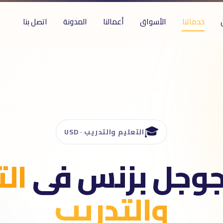
خدماتنا
الأسواق
أعمالنا
المدونة
اتصل بنا
🎓
التعليم والتدريب · USD
 جوجل بزنس فى
ال
والتدريب