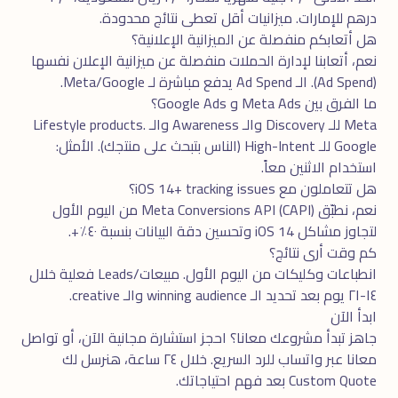
درهم للإمارات. ميزانيات أقل تعطى نتائج محدودة.
هل أتعابكم منفصلة عن الميزانية الإعلانية؟
نعم، أتعابنا لإدارة الحملات منفصلة عن ميزانية الإعلان نفسها
(Ad Spend). الـ Ad Spend يدفع مباشرة لـ Meta/Google.
ما الفرق بين Meta Ads و Google Ads؟
Meta للـ Discovery والـ Awareness والـ Lifestyle products.
Google للـ High-Intent (الناس بتبحث على منتجك). الأمثل:
استخدام الاثنين معاً.
هل تتعاملون مع iOS 14+ tracking issues؟
نعم، نطبّق Meta Conversions API (CAPI) من اليوم الأول
لتجاوز مشاكل iOS 14 وتحسين دقة البيانات بنسبة ٤٠٪+.
كم وقت أرى نتائج؟
انطباعات وكليكات من اليوم الأول. مبيعات/Leads فعلية خلال
١٤-٢١ يوم بعد تحديد الـ winning audience والـ creative.
ابدأ الآن
جاهز تبدأ مشروعك معانا؟ احجز
استشارة مجانية
الآن، أو تواصل
معانا عبر
واتساب
للرد السريع. خلال ٢٤ ساعة، هنرسل لك
Custom Quote بعد فهم احتياجاتك.