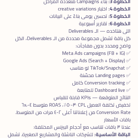
الخطوة 3:
بناء Campaigns متعددة المراحل
الخطوة 4:
اختبار creative variations
الخطوة 5:
تحسين يومى بناءً على البيانات
الخطوة 6:
تقارير أسبوعية
اللى هتاخده — الـ Deliverables
كل باقة تشمل مجموعة محددة من الـ Deliverables، الكل
واضح ومحدد بدون مفاجآت:
✅ Meta Ads campaigns (FB + IG)
✅ Google Ads (Search + Display)
✅ TikTok/Snapchat لو مناسب
✅ Landing pages محسّنة
✅ Conversion tracking كامل
✅ Dashboard live للمتابعة
النتائج المتوقعة — KPIs قابلة للقياس
تخفيض تكلفة العميل CPL ٣٠-٥٠٪، ROAS متوسط ٤-٦x،
Conversion Rate من إعلاناتنا أعلى ٢-٤ مرات من المتوسط.
باقات الأسعار
عندنا ٣ باقات تتناسب مع أحجام البيزنس المختلفة:
الباقة الأساسية:
للشركات الناشئة والمشاريع الصغيرة. تشمل