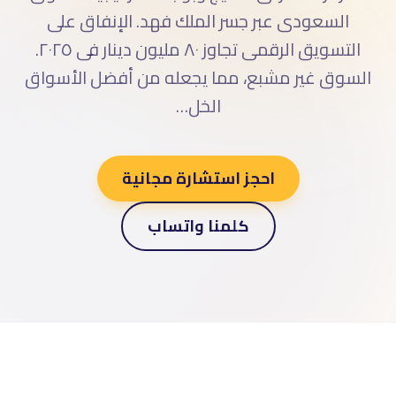
عاية مدفوعة
السعودى عبر جسر الملك فهد. الإنفاق على
التسويق الرقمى تجاوز ٨٠ مليون دينار فى ٢٠٢٥.
السوق غير مشبع، مما يجعله من أفضل الأسواق
الخل…
احجز استشارة مجانية
كلمنا واتساب