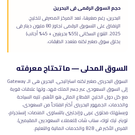
حجم السوق الرقمى فى البحرين
البحرين، رغم صغرها، تعد المركز المصرفى للخليج.
الإنفاق على التسويق الرقمى تجاوز 80 مليون دينار فى
2025. التنوع السكانى (55% بحرينيين + 45% أجانب)
يخلق سوق صغير لكنه متعدد الطبقات.
السوق المحلى — ما تحتاج معرفته
السوق البحرينى صغير لكنه استراتيجى. البحرين هى الـ Gateway
إلى السوق السعودى عبر جسر الملك فهد، ولها علاقات قوية
مع كل دول الخليج. القطاع المالى هو الأهم، تليه السياحة
والخدمات. الجمهور البحرينى أكثر انفتاحاً من السعودى،
ويستهلك محتوى عربى وإنجليزى بالتساوى. المنصات: إنستجرام،
تويتر، تيك توك، سناب شات (للعملاء السعوديين المقيمين).
الفرص الأكبر فى B2B والخدمات المالية والتعليم.