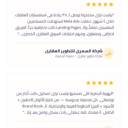
"تراست تراى ساعدونا نوصل لـ ٣x زيادة فى استفسارات العقارات
خلال ٤ شهور. حملات Meta Ads استهدفت المستثمرين
المناسبين تماماً، والـ Landing Pages كانت احترافية جداً. الفريق
احترافى ومتعاون، وفهم احتياجات السوق العقارى المصرى…"
شركة السمرى للتطوير العقارى
ش
شركة تطوير عقارى - دمياط الجديدة
"الهوية البصرية اللى صممها تراست تراى لمكتبى كانت أكتر من
توقعاتى. كل تفصيلة مدروسة — من اختيار الألوان (الذهبى +
الأسود + البيج) للخطوط العربية والإنجليزية، للـ Brand Book
الكامل ٤٠ صفحة. ثقة عملائى زادت بشكل واضح بعد إط…"