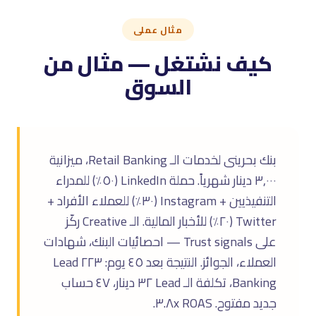
مثال عملى
كيف نشتغل — مثال من
السوق
بنك بحرينى لخدمات الـ Retail Banking، ميزانية
٣,٠٠٠ دينار شهرياً. حملة LinkedIn (٥٠٪) للمدراء
التنفيذيين + Instagram (٣٠٪) للعملاء الأفراد +
Twitter (٢٠٪) للأخبار المالية. الـ Creative ركّز
على Trust signals — احصائيات البنك، شهادات
العملاء، الجوائز. النتيجة بعد ٤٥ يوم: ٢٢٣ Lead
Banking، تكلفة الـ Lead ٣٢ دينار، ٤٧ حساب
جديد مفتوح. ROAS ٣.٨x.