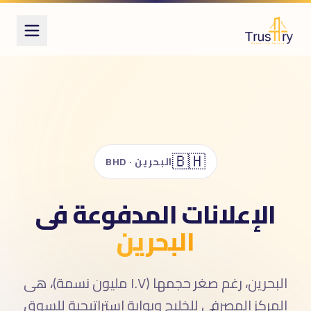
ُعرف أيضاً بـ
لإعلانات الممولة
علانات ممولة
لإعلانات المدفوعة
ملات إعلانية
paid ad
🇧🇭
paid advertisin
البحرين · BHD
Meta Ad
Google Ad
الإعلانات المدفوعة فى
Facebook Ad
البحرين
TikTok Ad
Snapchat Ad
علانات فيسبوك
علانات جوجل
البحرين، رغم صغر حجمها (١.٧ مليون نسمة)، هى
وست ممول
المركز المصرفى للخليج وبوابة استراتيجية للسوق