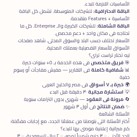
الأساسيات اللازمة للبدء.
الباقة الاحترافية:
للشركات المتوسطة. تشمل كل الباقة
الأساسية + Features متقدمة.
الباقة الشاملة:
للشركات الكبيرة والـ Enterprise. كل ما
تحتاجه فى مكان واحد + دعم مخصص.
الأسعار تختلف حسب البلد والسوق المحلى. شاهد
صفحات
الأسواق
للأسعار التفصيلية بعملتك المحلية.
ليه تختار تراست تراى؟
🎯
فريق متخصص
فى هذه الخدمة بـ ٥+ سنوات خبرة
📊
شفافية كاملة
فى التقارير — مفيش مفاجآت أو رسوم
خفية
🌍
خبرة بـ ٧ أسواق
فى مصر والخليج العربى
💡
استشارة مجانية
٣٠ دقيقة قبل البدء
🔄
مرونة فى العقود
— شهرى بدون التزامات سنوية
✨
ضمان النتائج
فى أول ٣ شهور
الأسئلة الشائعة
أكتر الأسئلة اللى بتوصلنا من عملائنا الجدد، مع إجابات مفصّلة:
كم ميزانية إعلانية موصى بها للبدء؟
الحد الأدنى ٣,٠٠٠ جنيه شهرياً لمصر، ٢,٠٠٠ ريال للسعودية، ٣,٠٠٠