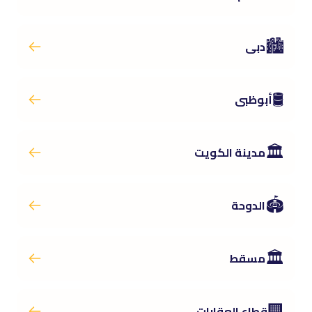
🏙️
دبى
🛢️
أبوظبى
🏛️
مدينة الكويت
🏟️
الدوحة
🏛️
مسقط
🏢
قطاع العقارات