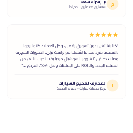
م. إسراء سعد
م
استشارى معمارى - دمياط
"كنا بنشتغل بدون تسويق رقمى، وكل العملاء كانوا بيجوا
بالسمعة بس. بعد ما اشتغلنا مع تراست تراى، الحجوزات الشهرية
وصلت ٣x فى ٤ شهور. السوشيال ميديا بقت تجيب لنا ٧٠٪ من
العملاء الجدد، والـ ROI على الإعلانات وصل ٥٨٠٪. الفريق …"
المحترف لتلميع السيارات
ا
مركز خدمات سيارات - دمياط الجديدة