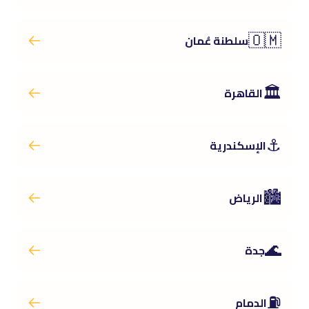
🇴🇲
سلطنة عُمان
🏛️
القاهرة
⚓
الإسكندرية
🏙️
الرياض
🌊
جدة
⛽
الدمام