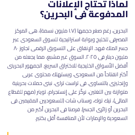
لماذا تحتاج الإعلانات
المدفوعة فى البحرين؟
البحرين، رغم صغر حجمها (١.٧ مليون نسمة)، هى المركز
المصرفى للخليج وبوابة استراتيجية للسوق السعودى عبر
جسر الملك فهد. الإنفاق على التسويق الرقمى تجاوز ٨٠
مليون دينار فى ٢٠٢٥. السوق غير مشبع، مما يجعله من
أفضل الأسواق الخليجية للاختراق السريع. الجمهور البحرينى
أكثر انفتاحاً من السعودى، ويستهلك محتوى عربى
وإنجليزى بالتساوى. فى تراست تراى، نبنى حملات بحرينية
متوازنة بين اللغتين، نركّز على إنستجرام، تويتر (مهم للقطاع
المالى)، تيك توك، وسناب شات (للسعوديين المقيمين فى
البحرين أو زائرى الجسر). فرصنا فى البحرين أكبر من
السعودية والإمارات لأن المنافسة أقل بكتير.