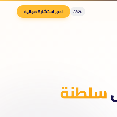
احجز استشارة مجانية
AR
ى
سلطنة