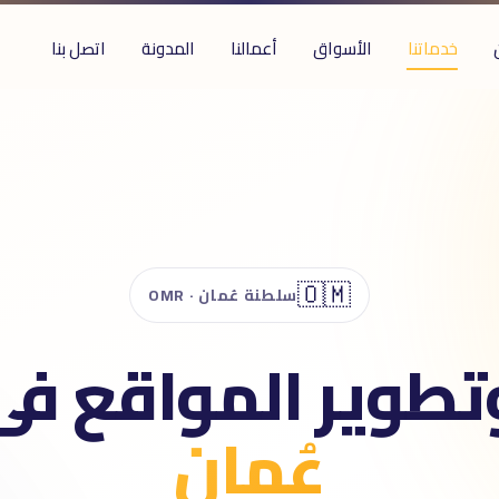
خدماتنا
الأسواق
أعمالنا
المدونة
اتصل بنا
🇴🇲
سلطنة عُمان · OMR
طوير المواقع ف
عُمان