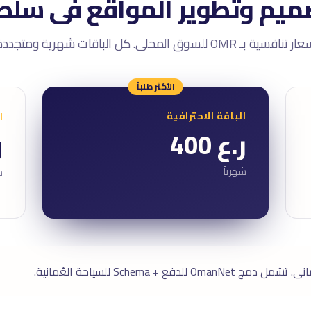
ميم وتطوير المواقع فى سلطن
تنافسية بـ OMR للسوق المحلى. كل الباقات شهرية ومتجددة.
الأكثر طلباً
الباقة الاحترافية
ا
ر.ع 400
ر
شهرياً
ش
O للدفع + Schema للسياحة العُمانية.