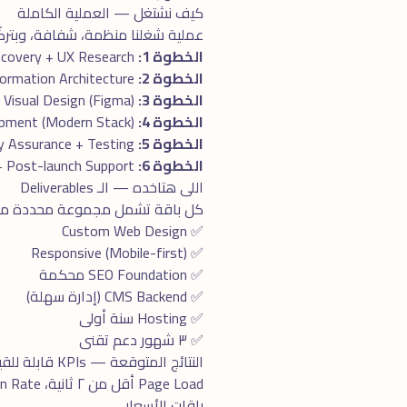
كيف نشتغل — العملية الكاملة
عملية شغلنا منظمة، شفافة، وبتركّز 
الخطوة 1:
Discovery + UX Research
الخطوة 2:
Wireframes + Information Architecture
الخطوة 3:
Visual Design (Figma)
الخطوة 4:
Development (Modern Stack)
الخطوة 5:
Quality Assurance + Testing
الخطوة 6:
Launch + Post-launch Support
اللى هتاخده — الـ Deliverables
كل باقة تشمل مجموعة محددة من الـ Deliverables، الكل واضح ومحدد بدو
✅ Custom Web Design
✅ Responsive (Mobile-first)
✅ SEO Foundation محكمة
✅ CMS Backend (إدارة سهلة)
✅ Hosting سنة أولى
✅ ٣ شهور دعم تقنى
النتائج المتوقعة — KPIs قابلة للقياس
Page Load أقل من ٢ ثانية، Conversion Rate ٢-٥x من المواقع التقليدية، Google PageSpeed Score ٩٠+، Mobile UX ممتاز.
باقات الأسعار