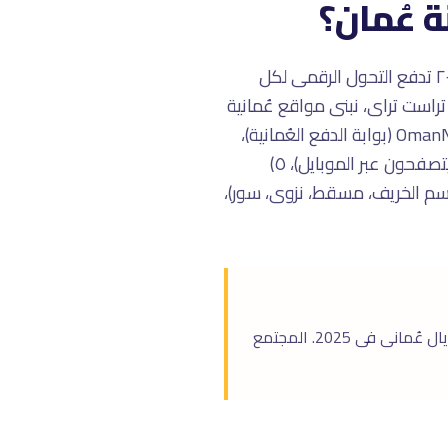
 عُمان؟
تصميم المواقع للسوق العُمانى فرصة استثنائية بسبب: ١) السوق غير مشبع تقريباً، ٢) رؤية عُمان ٢٠٤٠ تدفع التحول الرقمى لكل
رقمى متزايد. فى تراست تراى، نبنى مواقع عُمانية
احترافية بـ: ١) محتوى عربى أصيل (٨٠٪+، عُمان من أكثر دول الخليج اعتماداً على العربية)، ٢) دمج OmanNet (بوابة الدفع العُمانية)،
٣) Schema للسياحة العُمانية (Hotels، Tours، Attractions)، ٤) Mobile-First (٩٧٪ من العُمانيين يتصفحون عبر الموبايل)، ٥)
ى موسم الخريف، مسقط، نزوى، سور)،
عُمان فى مرحلة تحول رقمى مع رؤية عُمان 2040. الإنفاق على التسويق الرقمى وصل لـ 180 مليون ريال عُمانى فى 2025. المجتمع