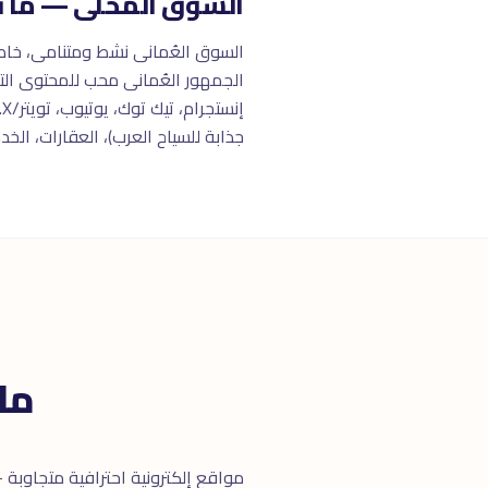
السوق المحلى — ما ت
السوق العُمانى نشط ومتنامى، خاصة
إ
جذابة للسياح العرب)، العقارات، الخد
ما
مواقع إلكترونية احترافية متجاوبة