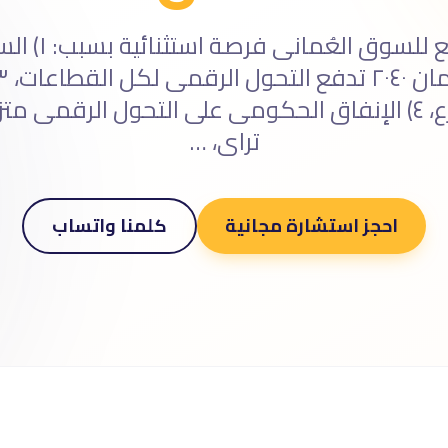
تصميم المواقع ل
فى نمو متسارع، ٤) الإنفاق الحكومى على التحول الرقمى
تراى، …
احجز استشارة مجانية
كلمنا واتساب