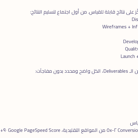
على نتائج قابلة للقياس. من أول اجتماع لتسليم النتائج:
ن مفاجآت: