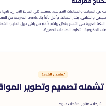
حتاج معرفته
 فى السياحة والصناعات التحويلية. مسقط هى المركز التجارى، تليها
الجمهور العُمانى محب للمحتوى التعليمى والثقافى، يقدّر
نستجرام، تيك توك، يوتيوب، تويتر/X. اللغة العربية هى الأهم بشكل واضح (أكتر من باقى دول الخ
مات الحكومية، التعليم، الصناعات الصغيرة.
تفاصيل الخدمة
 تشمله تصميم وتطوير المواق
 — شركات، متاجر، صفحات هبوط.