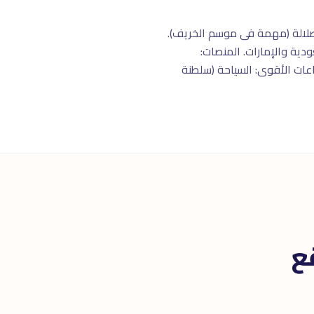
 صلالة (مهمة فى موسم الخريف).
 الأصالة، وأقل تأثراً بالـ trends السريعة من السعودية والإمارات. المنصات:
ليج). القطاعات الأقوى: السياحة (سلطنة
ع