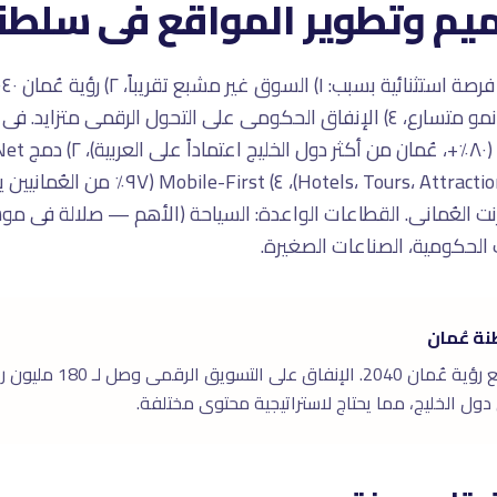
ميم وتطوير المواقع فى سلطنة
القطاعات، ٣) قطاع السياحة فى نمو متسارع، ٤) الإنفاق الحكومى على التحول ال
 على الإنترنت العُمانى. القطاعات الواعدة: السياحة (الأهم — صلالة ف
ت الحكومية، الصناعات الصغيرة.
ة عُمان
دول الخليج، مما يحتاج لاستراتيجية محتوى مختلفة.