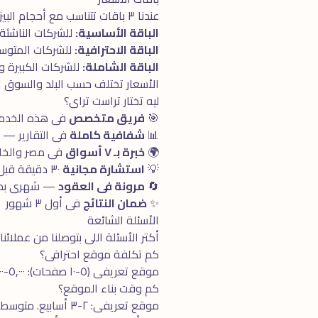
عندنا ٣ باقات تتناسب مع أحجام البيزنس المختلفة:
الباقة الأساسية:
للشركات الناشئة 
الباقة الاحترافية:
للشركات المتوسطة. تش
الباقة الشاملة:
للشركات الكبيرة والـ Enterprise. كل ما تحتاجه فى مكان واحد + 
الأسعار تختلف حسب البلد والسوق 
ليه تختار تراست تراى؟
🎯
فريق متخصص
فى هذه الخدمة بـ ٥+ سنوا
📊
شفافية كاملة
فى التقارير —
🌍
خبرة بـ ٧ أسواق
فى مصر والخلي
💡
استشارة مجانية
٣٠ دقيقة قبل البدء
🔄
مرونة فى العقود
— شهرى بدون
✨
ضمان النتائج
فى أول ٣ شهور
الأسئلة الشائعة
أكتر الأسئلة اللى بتوصلنا من عملائنا
كم تكلفة موقع احترافى؟
موقع تعريفى (٥-١٠ صفحات): ٥,٠٠٠-١٢,٠٠٠ جنيه. موقع متوسط: ١٢,٠٠٠-٢٥,٠٠٠. متجر إلكترونى: ٢٥,٠٠٠-٧٠,٠٠٠. مخصص: ٧٠,٠٠٠+.
كم وقت بناء الموقع؟
موقع تعريفى: ٢-٣ أسابيع. متوسط: ٤-٦ أسابيع. متجر إلكترونى: ٦-١٢ أسبوع. مخصص متقدم: ٣-٦ شهور.