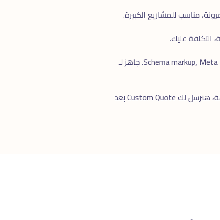
نعم، كل مواقعنا تأتى بـ SEO Foundation كاملة: Schema markup, Meta tags, Sitemap, Page Speed, Mobile-first, GA4 setup. جاهز لـ
للرد السريع. خلال ٢٤ ساعة، هنرسل لك Custom Quote بعد