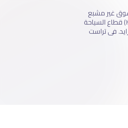
لسوق العُمانى فرصة استثنائية بسبب: ١) السوق غير مشبع
تقريباً، ٢) رؤية عُمان ٢٠٤٠ تدفع التحول الرقمى لكل القطاعات، ٣) قطاع السياحة
 متزايد. فى تراست