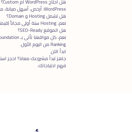
هل أحتاج WordPress أم Custom؟
WordPress: أرخص، أسهل صيانة، مناسب للمواقع البسيطة. Custom (Next.js, Laravel): أقوى، أسرع، أكثر مرونة، مناسب للمشاريع الكبيرة.
هل تشمل Hosting و Domain؟
نعم، Hosting سنة أولى مجاناً (قيمته ٢٠٠-٨٠٠ جنيه). Domain ندفع تكلفته من جيبنا (~٥٠٠ جنيه/سنة). بعد السنة، التكلفة عليك.
هل الموقع SEO-Ready؟
Ranking من اليوم الأول.
ابدأ الآن
جاهز تبدأ مشروعك معانا؟ احجز
استش
فهم احتياجاتك.