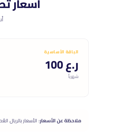
أسعار تص
أسعار 
الباقة الأساسية
ر.ع 100
شهرياً
ملاحظة عن الأسعار:
الأسعار بالريال العُمانى. تشمل دمج manNet