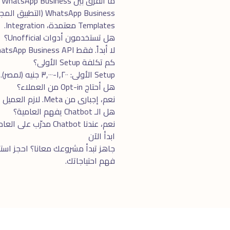
ما الفرق بين WhatsApp Business والـ Business API؟
Templates معتمدة، Integration.
هل تستخدمون أدوات Unofficial؟
لا أبداً. فقط WhatsApp Business API الرسمى من Meta. الأدوات الـ Unofficial خطيرة جداً — تحظر حسابك بشكل دائم.
كم تكلفة Setup الأولى؟
Setup الأولى: ١,٢٠٠-٣,٠٠٠ جنيه (لمصر). Subscription شهرى: ٨٠٠-٤,٠٠٠ جنيه. تكلفة الرسائل: ٠.٤-٢.٥ جنيه/رسالة.
هل أحتاج Opt-in من العملاء؟
نعم، إجبارى من Meta. لازم العميل يوافق صراحة قبل إرسال Marketing Messages. نساعدك فى بناء قاعدة Opt-in قانونية.
هل الـ Chatbot يفهم العامية؟
نعم، عندنا Chatbot مدرّب على العامية المصرية، السعودية، الإماراتية، الكويتية. يفهم المرادفات ويرد بطبيعية.
ابدأ الآن
جاهز تبدأ مشروعك معانا؟ احجز
استش
فهم احتياجاتك.