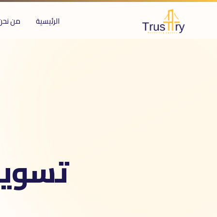
الرئيسية
من نحن
ُعرف أيضاً بـ
سويق واتساب
ملات واتساب
اتساب بزنس
WhatsApp Marketin
WhatsApp Busines
سائل واتساب
ث واتساب
WhatsApp campaign
تسويق
ا