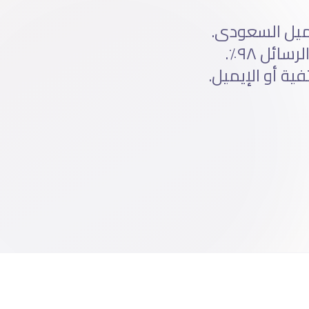
ميل السعودى.
٩٢٪ من السعوديين يستخدمون واتساب يومياً، ومعدل فتح الرسائل ٩٨٪.
ية أو الإيميل.