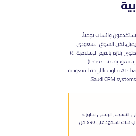
ية
لوصول للعميل السعودى. ٩٢٪ من السعوديين يستخدمون واتساب يومياً،
ة أو الإيميل. لكن السوق السعودى
يحتاج تعامل خاص: ١) اللهجة السعودية إجبارية، ٢) التوقيت يحترم الصلوات والأنشطة العائلية، ٣) المحتوى يلتزم بالقيم الإسلامية، ٤)
دمج مع نظام mada و STC Pay للدفع المباشر عبر واتساب. فى تراست تراى، نبنى استراتيجية واتساب سعودية متخصصة: ١)
WhatsApp Business API الرسمى، ٢) Templates باللهجة السعودية معتمدة من Meta، ٣) AI Chatbot يجاوب باللهجة السعودية
السعودية هى أكبر اقتصاد فى الشرق الأوسط بإجمالى ناتج محلى أكثر من 1.1 تريليون دولار. الإنفاق على التسويق الرقمى تجاوز 4
مليار ريال فى 2025، مدفوعاً بـ Vision 2030 والتحول الرقمى لـ 75% من الشركات السعودية. منصة سناب شات تستحوذ على 90% من