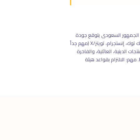
 $25,000+) وثقافة استهلاكية متطورة. الجمهور السعودى يتوقع جودة
عالية ويدفع أسعار مرتفعة للخدمة الممتازة. المنصات الأقوى: سناب شات (الأهم بـ 22 مليون مستخدم)، تيك توك، إنستجرام، تويتر/X (مهم جداً
ت الدينية، العائلية، والفاخرة
هى الأكثر ربحية. الفترة من رمضان وحتى عيد الفطر تحقق 40% من إجمالى مبيعات السنة فى E-commerce. مهم: الالتزام بقواعد هيئة