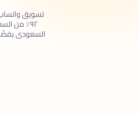
تسويق واتساب 
السعودى يفضّل ا