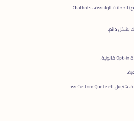
WhatsApp Business (التطبيق المجانى) للشركات الصغيرة بحساب واحد. WhatsApp Business API (المدفوع) للحملات الواسعة، Chatbots،
للرد السريع. خلال ٢٤ ساعة، هنرسل لك Custom Quote بعد