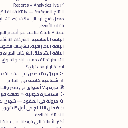
✅ Reports + Analytics live
النتائج المتوقعة — KPIs قابلة للقياس
معدل فتح الرسائل ٩٧٪+ (vs ٢٠٪ للإيميل). Response Rate ٧٠-٨٥٪. Cost per Lead أقل ٦٠-٧٠٪ من القنوات الأخرى.
باقات الأسعار
عندنا ٣ باقات تتناسب مع أحجام البيزنس المختلفة:
الباقة الأساسية:
للشركات الناشئة 
الباقة الاحترافية:
للشركات المتوسطة. تش
الباقة الشاملة:
للشركات الكبيرة والـ Enterprise. كل ما تحتاجه فى مكان واحد + 
الأسعار تختلف حسب البلد والسوق 
ليه تختار تراست تراى؟
🎯
فريق متخصص
فى هذه الخدمة بـ ٥+ سنوا
📊
شفافية كاملة
فى التقارير —
🌍
خبرة بـ ٧ أسواق
فى مصر والخلي
💡
استشارة مجانية
٣٠ دقيقة قبل البدء
🔄
مرونة فى العقود
— شهرى بدون
✨
ضمان النتائج
فى أول ٣ شهور
الأسئلة الشائعة
أكتر الأسئلة اللى بتوصلنا من عملائنا