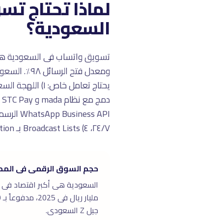
لماذا تحتاج تس
السعودية؟
ومعدل فتح 
٢٤/٧، ٤) Broadcast Lists بـ Saudi Segmentation (الرياض، جدة، الدمام، إلخ)، ٥) Integration مع Saudi CRM systems.
حجم السوق الرقمى فى الممل
جيل Z السعودى.