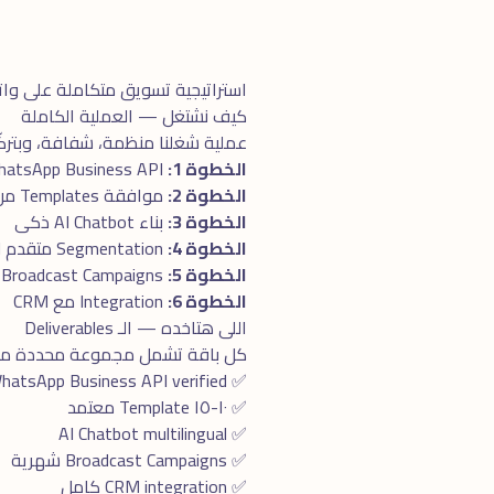
استراتيجية تسويق متكاملة على وا
كيف نشتغل — العملية الكاملة
عملية شغلنا منظمة، شفافة، وبتركّز 
الخطوة 1:
Setup WhatsApp Business API
الخطوة 2:
موافقة Templates من Meta
الخطوة 3:
بناء AI Chatbot ذكى
الخطوة 4:
Segmentation متقدم للقائمة
الخطوة 5:
Broadcast Campaigns مدروسة
الخطوة 6:
Integration مع CRM
اللى هتاخده — الـ Deliverables
كل باقة تشمل مجموعة محددة من الـ Deliverables، الكل واضح ومحدد بدو
✅ WhatsApp Business API verified
✅ ١٠-١٥ Template معتمد
✅ AI Chatbot multilingual
✅ Broadcast Campaigns شهرية
✅ CRM integration كامل