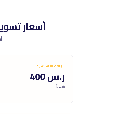
أسعار تسويق
أسعا
الباقة الأساسية
ر.س 400
شهرياً