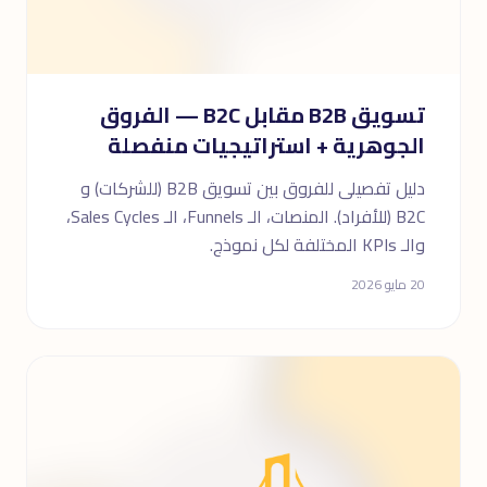
تسويق B2B مقابل B2C — الفروق
الجوهرية + استراتيجيات منفصلة
دليل تفصيلى للفروق بين تسويق B2B (للشركات) و
B2C (للأفراد). المنصات، الـ Funnels، الـ Sales Cycles،
والـ KPIs المختلفة لكل نموذج.
20 مايو 2026